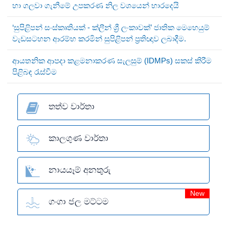
හා ගලවා ගැනීමේ උපකරණ නිල වශයෙන් භාරදෙයි
‘සුපිළිපන් සංස්කෘතියක් - ක්ලීන් ශ්‍රී ලංකාවක්’ ජාතික මෙහෙයුම්
වැඩසටහන ආරම්භ කරමින් සුපිළිපන් ප්‍රතිඥාව ලබාදීම.
ආයතනික ආපදා කළමනාකරණ සැලසුම් (IDMPs) සකස් කිරීම
පිළිබඳ රැස්වීම
තත්ව වාර්තා
කාලගුණ වාර්තා
නායයෑම් අනතුරු
New
ගංගා ජල මට්ටම