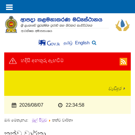
English
தமிழ்
හදිසි අනතුරු ඇඟවීම්
වැඩිදුර
2026/08/07
22:34:58
ඔබ මෙතැනය:
මුල් පිටුව
තත්ව වාර්තා
තත්ව වාර්තා