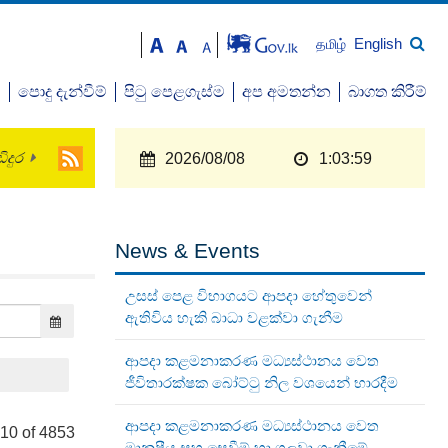
English
தமிழ்
ව
පොදු දැන්වීම්
පිටු පෙළගැස්ම
අප අමතන්න
බාගත කිරීම්
ිදුර
2026/08/08
1:03:59
News & Events
උසස් පෙළ විභාගයට ආපදා හේතුවෙන්
ඇතිවිය හැකි බාධා වළක්වා ගැනීම
ආපදා කළමනාකරණ මධ්‍යස්ථානය වෙත
ජීවිතාරක්ෂක බෝට්ටු නිල වශයෙන් භාරදීම
ආපදා කළමනාකරණ මධ්‍යස්ථානය වෙත
 10 of 4853
මානුෂීය සහ සෙවීම් හා ගලවා ගැනීමේ