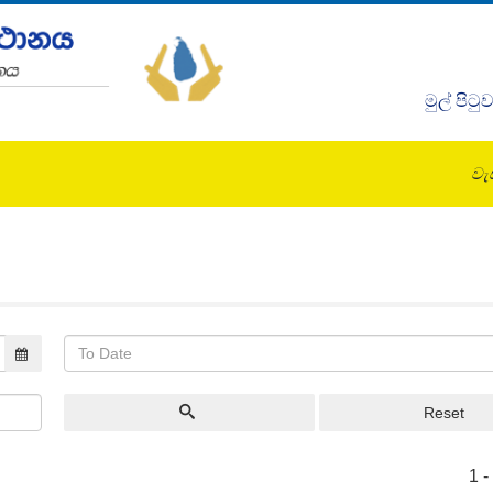
මුල් පිටු
වැඩ
Reset
1 -