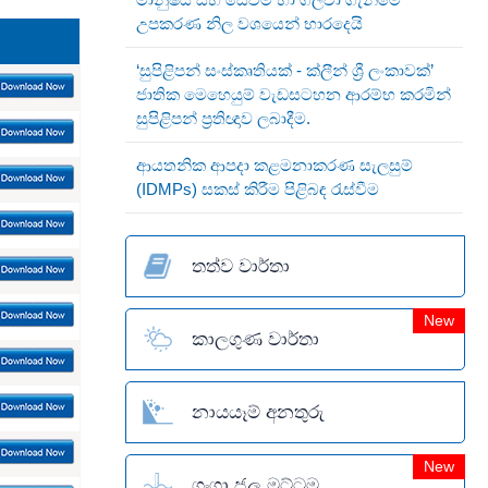
උපකරණ නිල වශයෙන් භාරදෙයි
‘සුපිළිපන් සංස්කෘතියක් - ක්ලීන් ශ්‍රී ලංකාවක්’
ජාතික මෙහෙයුම් වැඩසටහන ආරම්භ කරමින්
සුපිළිපන් ප්‍රතිඥාව ලබාදීම.
ආයතනික ආපදා කළමනාකරණ සැලසුම්
(IDMPs) සකස් කිරීම පිළිබඳ රැස්වීම
තත්ව වාර්තා
New
කාලගුණ වාර්තා
නායයෑම් අනතුරු
New
ගංගා ජල මට්ටම