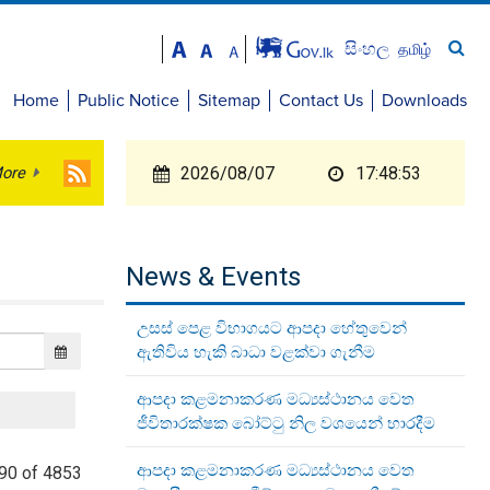
සිංහල
தமிழ்
Home
Public Notice
Sitemap
Contact Us
Downloads
ore
2026/08/07
17:48:53
News & Events
උසස් පෙළ විභාගයට ආපදා හේතුවෙන්
ඇතිවිය හැකි බාධා වළක්වා ගැනීම
ආපදා කළමනාකරණ මධ්‍යස්ථානය වෙත
ජීවිතාරක්ෂක බෝට්ටු නිල වශයෙන් භාරදීම
ආපදා කළමනාකරණ මධ්‍යස්ථානය වෙත
90 of 4853