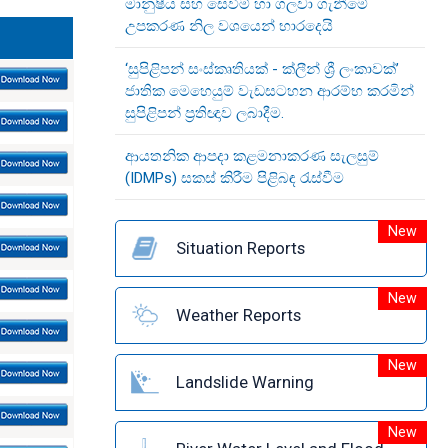
මානුෂීය සහ සෙවීම් හා ගලවා ගැනීමේ
උපකරණ නිල වශයෙන් භාරදෙයි
‘සුපිළිපන් සංස්කෘතියක් - ක්ලීන් ශ්‍රී ලංකාවක්’
ජාතික මෙහෙයුම් වැඩසටහන ආරම්භ කරමින්
සුපිළිපන් ප්‍රතිඥාව ලබාදීම.
ආයතනික ආපදා කළමනාකරණ සැලසුම්
(IDMPs) සකස් කිරීම පිළිබඳ රැස්වීම
New
Situation Reports
New
Weather Reports
New
Landslide Warning
New