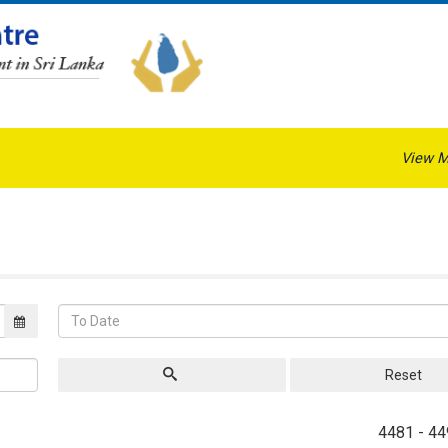
View M
Reset
4481 - 44