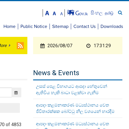
සිංහල
தமிழ்
Home
Public Notice
Sitemap
Contact Us
Downloads
ore
2026/08/07
17:31:29
News & Events
උසස් පෙළ විභාගයට ආපදා හේතුවෙන්
ඇතිවිය හැකි බාධා වළක්වා ගැනීම
ආපදා කළමනාකරණ මධ්‍යස්ථානය වෙත
ජීවිතාරක්ෂක බෝට්ටු නිල වශයෙන් භාරදීම
ආපදා කළමනාකරණ මධ්‍යස්ථානය වෙත
70 of 4853