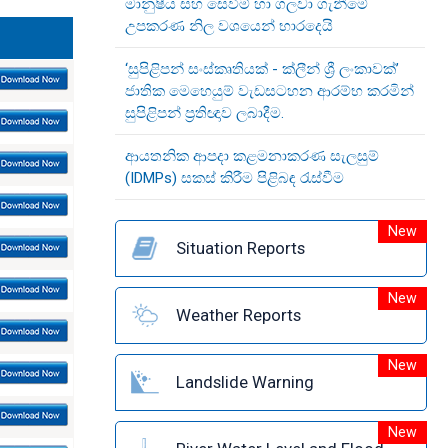
මානුෂීය සහ සෙවීම් හා ගලවා ගැනීමේ
උපකරණ නිල වශයෙන් භාරදෙයි
‘සුපිළිපන් සංස්කෘතියක් - ක්ලීන් ශ්‍රී ලංකාවක්’
ජාතික මෙහෙයුම් වැඩසටහන ආරම්භ කරමින්
සුපිළිපන් ප්‍රතිඥාව ලබාදීම.
ආයතනික ආපදා කළමනාකරණ සැලසුම්
(IDMPs) සකස් කිරීම පිළිබඳ රැස්වීම
New
Situation Reports
New
Weather Reports
New
Landslide Warning
New