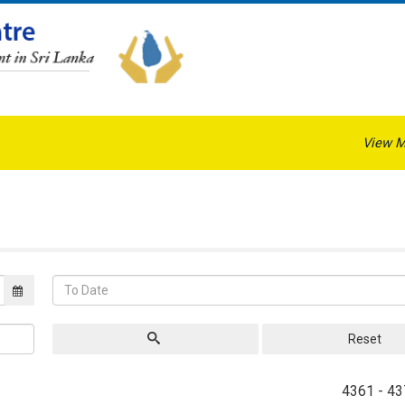
View M
Reset
4361 - 43