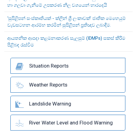
හා ගලවා ගැනීමේ උපකරණ නිල වශයෙන් භාරදෙයි
‘සුපිළිපන් සංස්කෘතියක් - ක්ලීන් ශ්‍රී ලංකාවක්’ ජාතික මෙහෙයුම්
වැඩසටහන ආරම්භ කරමින් සුපිළිපන් ප්‍රතිඥාව ලබාදීම.
ආයතනික ආපදා කළමනාකරණ සැලසුම් (IDMPs) සකස් කිරීම
පිළිබඳ රැස්වීම
Situation Reports
Weather Reports
Landslide Warning
River Water Level and Flood Warning