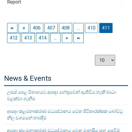
Report
406
407
408
...
410
411
412
413
414
...
News & Events
උසස් පෙළ විභාගයට ආපදා හේතුවෙන් ඇතිවිය හැකි බාධා
වළක්වා ගැනීම
ආපදා කළමනාකරණ මධ්‍යස්ථානය වෙත ජීවිතාරක්ෂක බෝට්ටු
නිල වශයෙන් භාරදීම
ආපදා කළමනාකරණ මධ්‍යස්ථානය වෙත මානුෂීය සහ සෙවීම්