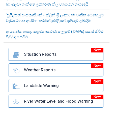
හා ගලවා ගැනීමේ උපකරණ නිල වශයෙන් භාරදෙයි
‘සුපිළිපන් සංස්කෘතියක් - ක්ලීන් ශ්‍රී ලංකාවක්’ ජාතික මෙහෙයුම්
වැඩසටහන ආරම්භ කරමින් සුපිළිපන් ප්‍රතිඥාව ලබාදීම.
ආයතනික ආපදා කළමනාකරණ සැලසුම් (IDMPs) සකස් කිරීම
පිළිබඳ රැස්වීම
New
Situation Reports
New
Weather Reports
New
Landslide Warning
New
River Water Level and Flood Warning