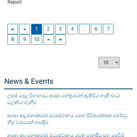
Report
1
2
3
4
...
6
7
8
9
10
News & Events
උසස් පෙළ විභාගයට ආපදා හේතුවෙන් ඇතිවිය හැකි බාධා
වළක්වා ගැනීම
ආපදා කළමනාකරණ මධ්‍යස්ථානය වෙත ජීවිතාරක්ෂක බෝට්ටු
නිල වශයෙන් භාරදීම
ආපදා කළමනාකරණ මධ්‍යස්ථානය වෙත මානුෂීය සහ සෙවීම්