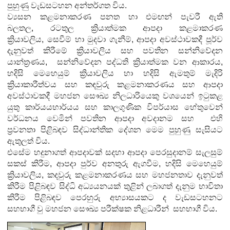
පුහුණු වැඩසටහන අන්තර්ගත විය.
ව්‍යසන කළමනාකරණ පනත හා එමඟන් පැවරී ඇති
බලතල
, රටතුල ක්‍රියාත්මක ආපදා කළමාකරණ
ක්‍රියාවලිය, සෙවීම් හා මුදවා ගැනීම්, ආපදා අවස්ථාවකදී පූර්ව
දැනුවත් කිරීමේ ක්‍රියාවලිය සහ පවතින සන්නිවේදන
යාන්ත්‍රණය, සන්නිවේදන පද්ධති ක්‍රියාත්මක වන ආකාරය,
හදිසි මෙහෙයුම් ක්‍රියාවලිය හා හදිසි ඇමතුම් මැදිරි
ක්‍රියාකාරීත්වය සහ කඳවුරු කළමනාකරණය සහ ආපදා
අවස්ථාවකදී මහජන සෞඛ්‍ය නිලධාරියෙකු වශයෙන් ඉටුකළ
යුතු කාර්යයභාර්යය සහ කාලගුණික විපර්යාස හේතුවෙන්
වර්ධනය වෙමින් පවතින ආපදා අවදානම සහ එහි
ප්‍රවනතා පිළිබඳව සිද්ධාන්තික දේශන මෙම පුහුණු සැසියට
ඇතුලත් විය.
එසේම හදුනාගත් ආපදාවක් සදහා ආපදා පෙරසුදානම් සැලසුම්
සකස් කිරීම
, ආපදා පුර්ව අනතුරු ඇගවීම, හදිසි මෙහෙයුම්
ක්‍රියාවලිය, කදවුරු කළමනාකරණය සහ මහජනතාව දැනුවත්
කිරීම පිළිබඳව සිද්ධි අධ්‍යයනයක් තුළින් ලබාගත් දැනුම භාවිතා
කිරීම පිළිබඳව පෙරහුරු අභ්‍යාසයකට ද වැඩසටහනට
සහභාගී වු මහජන සෞඛ්‍ය පරීක්ෂක නිළධාරීන් සහභාගී විය.