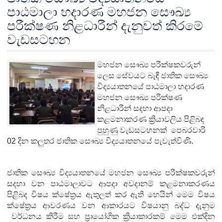
පාඨමාලා හදාරණ මහජන සෞඛ්‍ය
පරීක්ෂණ නිළධාරීන් දැනුවත් කිරමේ
වැඩසටහන
මහජන සෞඛ්‍ය පරීක්ෂකවරුන්
ලෙස සේවයට බැඳී ජාතික සෞඛ්‍ය
විද්‍යයාතනයේ පාඨමාලා හදාරණ
මහජන සෞඛ්‍ය පරීක්ෂණ
නිළධාරීන් සදහා ආපදා
කළමනාකරණ ක්‍රියාවලිය පිළිබඳ
පුහුණු වැඩසටහනක් පෙබරවාරි
02 දින කලුතර ජාතික සෞඛ්‍ය විද්‍යයාතනයේ පැවැත්විණි.
ජාතික සෞඛ්‍ය විද්‍යයාතනයේ මහජන සෞඛ්‍ය පරීක්ෂකවරුන්
සදහා වන පාඨමාලාවට ආපදා අවදානම් කළමනාකරණය
පිළිබද විෂය ක්ෂේත්‍රය ඇතුලත් කර ඇති හෙයින් මෙම විෂය
ක්ෂේත්‍රය ආවරණය වන ආකාරයට විෂයානු බද්ධ දැනුම
වර්ධනය කිරීම සහ ප්‍රායෝගික ක්‍රියාකාරකම් මෙම එක්දින