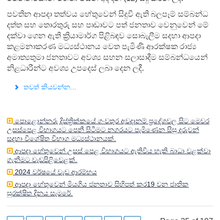
පවතින ආපදා තත්වය හේතුවෙන් සිදුවී ඇති බලපෑම් සම්බන්ධ
දත්ත සහ තොරතුරු සහ පෘඩාවට පත් ජනතාව වෙනුවෙන් මේ
දක්වා ගෙන ඇති ක්‍රියාමාර්ග පිළිබඳව සොබැලීම සදහා ආපදා
කළමනාකරණ මධ්‍යස්ථානය වෙත පැමිණි ආරක්ෂක රාජ්‍ය
අමාත්‍යතුමා ජනතාවට අවශ්‍ය සහන සලාසාදීම සම්බන්ධයෙන්
නිළධාරීන්ට අවශ්‍ය උපදෙස් ලබා දෙන ලදී.
තවත් කියවන්න...
පොළොන්නරු දිස්ත්‍රික්කයේ ගංවතුර අවදානම් ප්‍රදේශවල සිට මෙවර
උසස්පෙළ විභාගයට පෙනී සිටීමට නගරයට පැමිණෙන සිසු දරුවන්
සදහා විශේෂිත විභාග මධ්‍යස්ථානයක්.
ආපදා හේතුවෙන් උසස් පෙළ විභාගයට ඇතිවිය හැකි බාධා වළක්වා
ගැනීමට වැඩපිළි‍වෙළක්.
2024 වර්ෂයේ වැඩ ආරම්භය
ආපදා හේතුවෙන් මියගිය ජනතාව සිහිපත් කර19 වන ජාතික
සුරක්ෂිත දිනය සැමරේ.