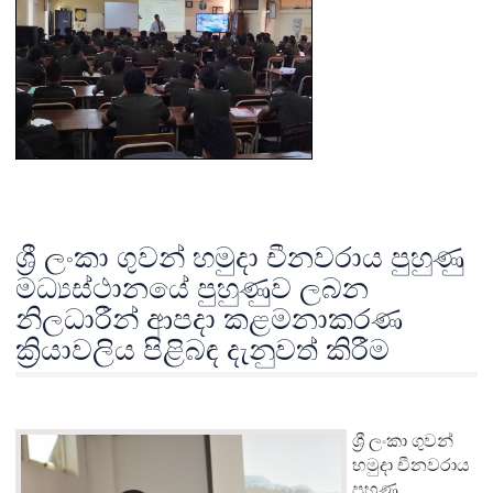
ශ්‍රී ලංකා ගුවන් හමුදා චීනවරාය පුහුණු
මධ්‍යස්ථානයේ පුහුණුව ලබන
නිලධාරීන් ආපදා කළමනාකරණ
ක්‍රියාවලිය පිළිබඳ දැනුවත් කිරීම
ශ්‍රී ලංකා ගුවන්
හමුදා චීනවරාය
පුහුණු