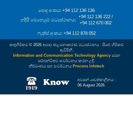
පොදු අංකය: +94 112 136 136
+94 112 136 222 /
හදිසි මෙහෙයුම් මධ්‍යස්ථානය:
+94 112 670 002
ෆැක්ස් අංකය: +94 112 878 052
කතුහිමිකම © 2026 ආපදා කළමනාකරණ මධ්‍යස්ථානය . සියළු හිමිකම්
ඇවිරිනි.
Information and Communication Technology Agency
සමඟ
සම්බන්ධිතව සංවර්ධනය කරන ලදී.
නිර්මාණය සහ සංවර්ධනය
Procons Infotech
අවසන් යාවත්කාලීනය :
06 August 2026.