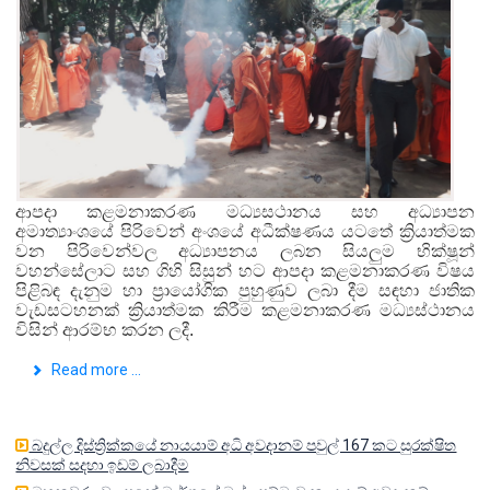
ආපදා කළමනාකරණ මධ්‍යසථානය සහ අධ්‍යාපන
අමාත්‍යාංශයේ පිරිවෙන් අංශයේ අධීක්ෂණය යටතේ ක්‍රියාත්මක
වන පිරිවෙන්වල අධ්‍යාපනය ලබන සියලුම භික්ෂූන්
වහන්සේලාට සහ ගිහි සිසුන් හට ආපදා කළමනාකරණ විෂය
පිළිබඳ දැනුම හා ප්‍රායෝගික පුහුණුව ලබා දීම සඳහා ජාතික
වැඩසටහනක් ක්‍රියාත්මක කිරීම කළමනාකරණ මධ්‍යස්ථානය
විසින් ආරම්භ කරන ලදී.
Read more ...
බදුල්ල දිස්ත්‍රික්කයේ නායයාම් අධි අවදානම් පවුල් 167 කට සුරක්ෂිත
නිවසක් සදහා ඉඩම් ලබාදීම