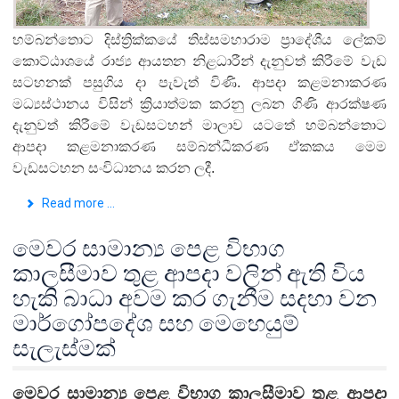
හම්බන්තොට දිස්ත්‍රික්කයේ තිස්සමහාරාම ප්‍රාදේශීය ලේකම්
කොට්ඨාශයේ රාජ්‍ය ආයතන නිළධාරීන් දැනුවත් කිරීමේ වැඩ
සටහනක් පසුගිය දා පැවැත් විණි. ආපදා කළමනාකරණ
මධ්‍යස්ථානය විසින් ක්‍රියාත්මක කරනු ලබන ගිණි ආරක්ෂණ
දැනුවත් කිරීමේ වැඩසටහන් මාලාව යටතේ හම්බන්තොට
ආපදා කළමනාකරණ සම්බන්ධීකරණ ඒකකය මෙම
වැඩසටහන සංවිධානය කරන ලදී.
Read more ...
මෙවර සාමාන්‍ය පෙළ විභාග
කාලසීමාව තුළ ආපදා වලින් ඇති විය
හැකි බාධා අවම කර ගැනීම සදහා වන
මාර්ගෝපදේශ සහ මෙහෙයුම්
සැලැස්මක්
මෙවර සාමාන්‍ය පෙළ විභාග කාලසීමාව තුළ ආපදා