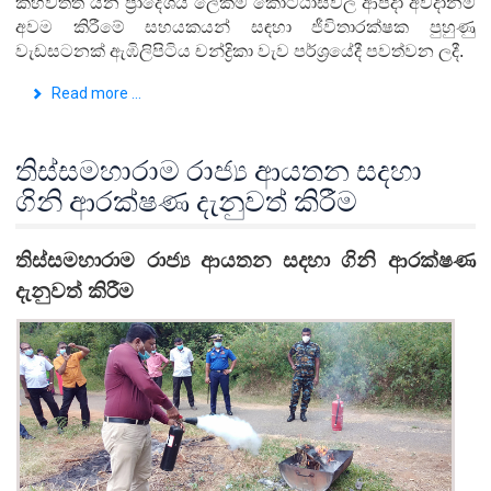
කහවත්ත යන ප්‍රාදේශීය ලේකම් කොට්ඨාසවල ආපදා අවදානම්
අවම කිරීමේ සහයකයන් සඳහා ජීවිතාරක්ෂක පුහුණු
වැඩසටනක් ඇඹිලිපිටිය චන්ද්‍රිකා වැව පර්ශ්‍රයේදී පවත්වන ලදී.
Read more ...
තිස්සමහාරාම රාජ්‍ය ආයතන සදහා
ගිනි ආරක්ෂණ දැනුවත් කිරීම
තිස්සමහාරාම රාජ්‍ය ආයතන සදහා ගිනි ආරක්ෂණ
දැනුවත් කිරීම