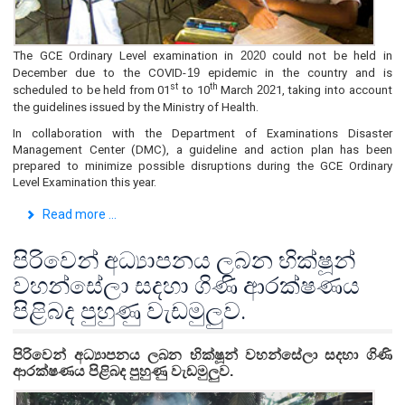
The GCE Ordinary Level examination in
2020
could not be held in
December due to the COVID-
19
epidemic in the country and is
st
th
scheduled to be held from 01
to 10
March
202
1, taking into account
the guidelines issued by the Ministry of Health.
In collaboration with the Department of Examinations Disaster
Management Center (DMC), a guideline and action plan has been
prepared to minimize possible disruptions during the GCE Ordinary
Level Examination this year.
Read more ...
පිරිවෙන් අධ්‍යාපනය ලබන භික්ෂූන්
වහන්සේලා සදහා ගිණි ආරක්ෂණය
පිළිබද පුහුණු වැඩමුලුව.
පිරිවෙන් අධ්‍යාපනය ලබන භික්ෂූන් වහන්සේලා සදහා ගිණි
ආරක්ෂණය පිළිබද පුහුණු වැඩමුලුව.