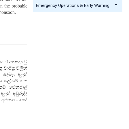
Emergency Operations & Early Warning
n the probable
 monsoon.
න් අනන්‍ය වු
රිත්‍ර වලින්
හ දෙමළ අලුත්
ෂක ලේකම් සහ
කම් ජෙනරාල්
ළ
අලුත්
අවුරුද්ද
ාත්‍යාංශයේ