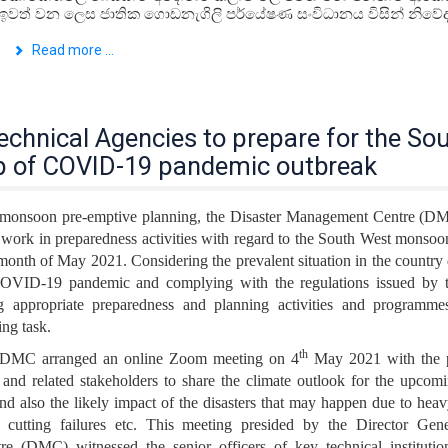
ඉවත් වන ලෙස ජාතික ගොඩනැගිලි පර්යේෂණ සංවිධානය විසින් නිව
Read more ...
echnical Agencies to prepare for the So
p of COVID-19 pandemic outbreak
 monsoon pre-emptive planning, the Disaster Management Centre (DM
 work in preparedness activities with regard to the South West monso
 month of May 2021. Considering the prevalent situation in the country 
COVID-19 pandemic and complying with the regulations issued by t
ng appropriate preparedness and planning activities and programmes
ng task.
th
he DMC arranged an online Zoom meeting on 4
May 2021 with the pa
s and related stakeholders to share the climate outlook for the upco
 also the likely impact of the disasters that may happen due to heavy 
s, cutting failures etc. This meeting presided by the Director Gen
 (DMC) witnessed the senior officers of key technical institutio