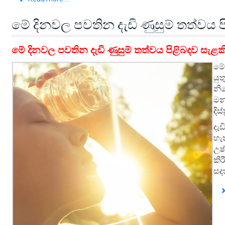
මේ දිනවල පවතින දැඩි ණුසුම් තත්වය 
මේ දිනවල පවතින දැඩි ණුසුම් තත්වය පිළිබදව සැළක
මේ
යු
නි
මන
දිස
දැ
හැ
උෂ
කි
සද