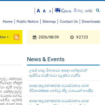
සිංහල
தமிழ்
Home
Public Notice
Sitemap
Contact Us
Downloads
ore
2026/08/09
9:27:23
News & Events
උසස් පෙළ විභාගයට ආපදා හේතුවෙන්
ඇතිවිය හැකි බාධා වළක්වා ගැනීම
ගල්ල
,
රත්නපුර,
 නිවේදන නිකුත්
ආපදා කළමනාකරණ මධ්‍යස්ථානය වෙත
මවා ඇති ගාල්ල
ජීවිතාරක්ෂක බෝට්ටු නිල වශයෙන් භාරදීම
හ යක්කලමුල්ල
ුගම,දොඩංගොඩ,
රාදේශීය ලේකම්
ආපදා කළමනාකරණ මධ්‍යස්ථානය වෙත
ෂක ස්ථාන කරා