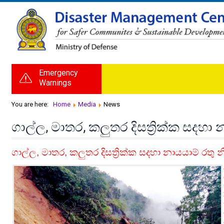
Emergency
Warnings
You are here:
Home
Media
News
ගාල්ල, මාතර, කලුතර දිසත්‍රික්ක සදහා
ගාල්ල, මාතර, කලුතර දිසත්‍රික්ක සදහා නායයාම් රතු