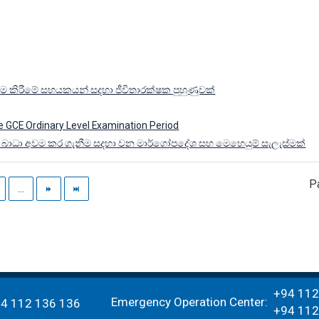
ම කිරීමේ සහයකයන් සදහා ජීවිතාරක්ෂක පුහුණුවක්
he GCE Ordinary Level Examination Period
කි බාධා අවම කර ගැනීම සදහා වන මාර්ගෝපදේශ සහ මෙහෙයුම් සැලැස්මක්
P
...
+94 112
gy Agency
Emergency Operation Center:
94 112 136 136
+94 112