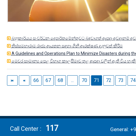
බහුකාර්යය සංවර්ධන දෙපාර්තමේන්තුවට බඳවාගත් ආපදා අවදානම් අව
තිස්සමහාරාම රාජ්‍ය ආයතන සදහා ගිනි ආරක්ෂණ දැනුවත් කිරීම
A Guidelines and Operations Plan to Minimize Disasters during t
මෙවර සාමාන්‍ය පෙළ විභාග කාලසීමාව තුළ ආපදා වලින් ඇති විය හැ
66
67
68
...
70
71
72
73
74
Copyright © 2026 Disaster Management Centre. All Rights Reserved.
117
Developed in Association with
Information and Communication Technolo
Call Center
General: +
Design & Developed By
Procons Infotech