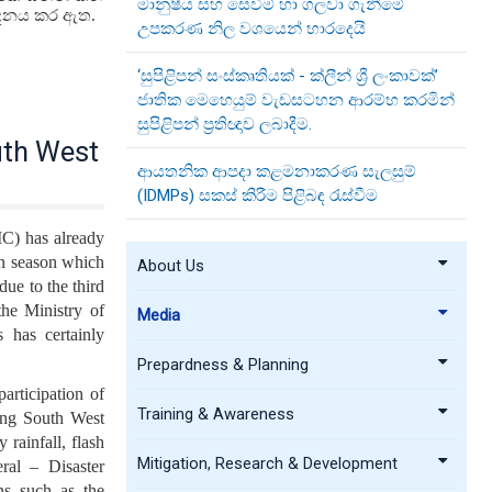
මානුෂීය සහ සෙවීම් හා ගලවා ගැනීමේ
ේදනය කර ඇත.
උපකරණ නිල වශයෙන් භාරදෙයි
‘සුපිළිපන් සංස්කෘතියක් - ක්ලීන් ශ්‍රී ලංකාවක්’
ජාතික මෙහෙයුම් වැඩසටහන ආරම්භ කරමින්
සුපිළිපන් ප්‍රතිඥාව ලබාදීම.
uth West
ආයතනික ආපදා කළමනාකරණ සැලසුම්
(IDMPs) සකස් කිරීම පිළිබඳ රැස්වීම
C) has already
on season which
About Us
due to the third
he Ministry of
Media
 has certainly
Prepardness & Planning
rticipation of
Training & Awareness
ming South West
rainfall, flash
Mitigation, Research & Development
eral – Disaster
ns such as the