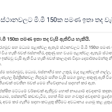
 ස්ථානවලට මි.මී 150ක පමණ ඉතා තද වැ
.මී
150
ක පමණ ඉතා තද වැසි ඇතිවිය හැකියි.
150
රගමුව සහ මධ්‍යම පළාත්වල ඇතැම් ස්ථානවලට මි.මී
ක පමණ ඉ
,
 විය හැකි බවත් බස්නාහිර
දකුණු සහ වයඹ පළාත්වල ඇතැම් ස්ථාන
0
ඉක්මවු වැසි ඇති විය හැකි බවත් කාලගුණ විද්‍යා දෙපාර්තමේන්ත
.
,
,
,
ේම සබරගමුව
මධ්‍යම
බස්නාහිර සහ උතුරු මැද පළාත්වලත් ගාල්ල
ුණෑගල දිස්ත්‍රික්කවල ගිඟුරුම් සහිත වැසි සමග ප්‍රභල අකුණු ඇති වී
කියාවක් පවතින බවත් මෙම නිවේදනයේ සදහන් කර ඇත.
ක්ෂිත මට්ටමේ වර්ෂාවක් ඇතිවුව හොත් නායයාම් අවදානම් කදුකර
යාම, පස්කන්ඩි කඩාවැටීම, පහත් බිම් සහ ගංවතුර අවදානම් ප්‍රද
ු අවම කර ගැනීම
සදහා කටයුතු කිරීමට අවධානය යොමු කළ යුතු