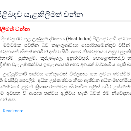
පිළිබදව සැළකිලිමත් වන්න
ිලිමත් වන්න
(Heat Index)
 දිනවල රට තුළ උණුසුම් දර්ශකය
පිළිපදව දැඩි අව
තු මට්ටමක පවතින බව කාලගුණවිද්‍යා දෙපාර්තමේන්තුව විසින
වේදනයක් නිකුත් කරමින් දන්වා සිටී. මෙම නිවේදනයට අනුව
මුලති
,
,
,
,
්නාරම
පුත්තලම
කුරුණෑගල
අනුරාධපුර
පොළොන්නරුව හ
්ත්‍රික්ක වල
උෂ්ණත්වය ඉහළ අගයක් අතර අගයක් වාර්තාවිය හැකි බ
ඩි උණුසුම්කාරී තත්වය හේතුවෙන් විජලනය සහ ලවන ඉවත්වීම 
කි මස්පිඩු පෙරලීම, අධික උෂ්ණත්වය නිසා ඇතිවන අධික මහන්සි
්ණත්වයේ ළමුන් ක්‍රියාකාරකම්වල නිරතවීම තුළින් ශරීර උෂ්ණ
රීම අඩපන වී ආඝාත තත්වය ඇතිවිය හැකි බවත් එම නිවේදනයේ
හන් වේ.
Read more ...