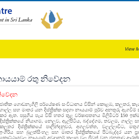
View M
 නායයාම් රතු නිවේදන
 නිවේදන
ජාතික ගොඩනැගිලි පර්යේෂණ සංවිධානය විසින් කොළඹ
,
කලුතර
,
කෑ
ගාල්ල සහ මාතර යන දිස්ත්‍රික්ක සදහා නායයාම් පුර්ව අනතුරු ඇගවීම්
කර ඇත.
පසුගිය පැය විසි හතර තුළ වර්ෂාපතනය මිලිමීටර්
1
50 ඉක්
දිස්ත්‍රික්කයේ නියාගම, නෙලුව, ඇල්පිටිය
,
බද්දේගම, තවලම, ගාල්ල ස
කලුතර දිස්ත්‍රික්කයේ පාලින්දනුවර, අගලවත්ත, වලල්ලාවිට, මත
ඉංගිරිය සහ බුලත්සිංහල සහ මාතර දිස්ත්‍රික්කයේ පිටබැද්දර යන ප්‍
කොට්ඨාශවල නායයාම් අවදානම් කලාප වල ජීවත් වන ජනතාව ආරක්