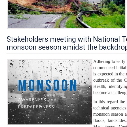
Stakeholders meeting with National T
monsoon season amidst the backdro
Adhering to early
commenced initial
is expected in the
outbreak of the 
Health, identifyi
become a challengi
In this regard t
technical agencie
monsoon season and
floods, landslide
Management Centre