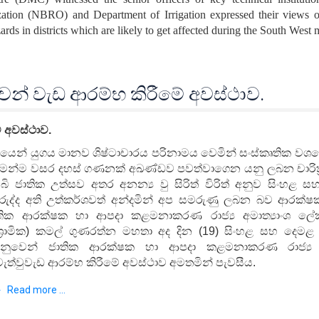
ation (NBRO) and Department of Irrigation expressed their views o
zards in districts which are likely to get affected during the South West
වෙන් වැඩ ආරම්භ කිරීමේ අවස්ථාව.
ේ අවස්ථාව.
ගයෙන් යුගය මානව ශිෂ්ටාචාරය පරිනාමය වෙමින් සංස්කෘතික වශයෙ
ෙන්ම වසර දහස් ගණනක් අඛණ්ඩව පවත්වාගෙන යනු ලබන චාරිත්‍ර වා
බි ජාතික උත්සව අතර අනන්‍ය වු සිරිත් විරිත් අනුව සිංහළ ස
ුරුද්ද අති උත්කර්ශවත් අන්දමින් අප සමරුණු ලබන බව ආරක්
තික ආරක්ෂක හා ආපදා කළමනාකරණ රාජ්‍ය අමාත්‍යාංශ ලේ
ිශ්‍රාමික) කමල් ගුණරත්න මහතා අද දින (19) සිංහළ සහ දෙම
නුවෙන් ජාතික ආරක්ෂක හා ආපදා කළමනාකරණ රාජ්‍ය අම
ැත්වු
වැඩ ආරම්භ කිරීමේ අවස්ථාව අමතමින් පැවසීය.
Read more ...