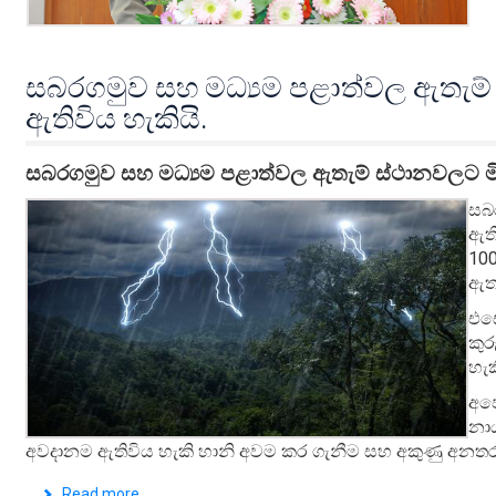
සබරගමුව සහ මධ්‍යම පළාත්වල ඇතැම්
ඇතිවිය හැකියි.
සබරගමුව සහ මධ්‍යම පළාත්වල ඇතැම් ස්ථානවලට මි
සබ
ඇති
10
ඇත
එස
කුර
හැ
අපේ
නාය
අවදානම ඇතිවිය හැකි හානි අවම කර ගැනීම සහ
අකුණු අනතර
Read more ...