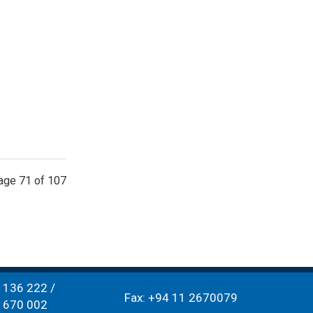
age 71 of 107
Last update:
 136 222 /
Fax: +94 11 2670079
06 August 2026.
 670 002