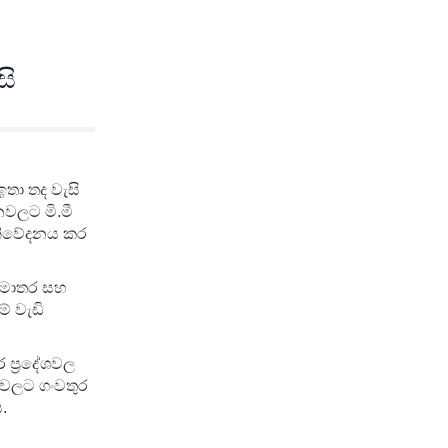
සි
තා තද වැසි
වලට මි.මී
ු නිවේදනය කර
මාතර සහ
මේ වැඩි
 ප්‍රදේශවල
ේශවලට ගංවතුර
ය.