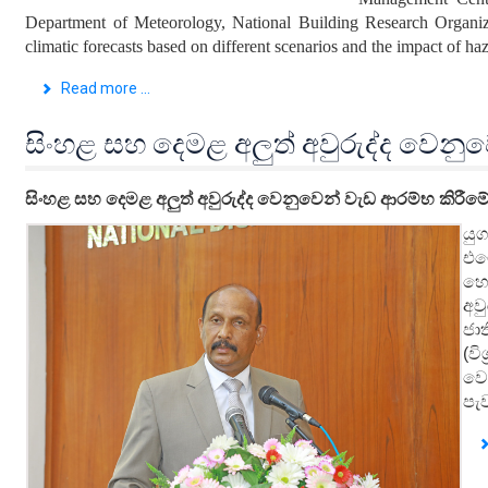
Department of Meteorology, National Building Research Organiz
climatic forecasts based on different scenarios and the impact of ha
Read more ...
සිංහළ සහ දෙමළ අලුත් අවුරුද්ද වෙනු
සිංහළ සහ දෙමළ
අලුත්
අවුරුද්ද වෙනුවෙන් වැඩ ආරම්භ කිරීම
යු
එම
හෙ
අව
ජා
(ව
වෙ
පැව