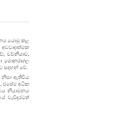
ධානය යොමු කළ
් අවවාදාත්මක
,
,
ව්
වව්නියාව
ා මොනරාගල
ව සදහන් වේ.
නිසා ඇතිවිය
ය, එසේම අධික
ත්වය නියාමනය
 වැඩිදුරටත්