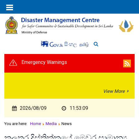
සිංහල
தமிழ்
Emergency Warnings
View More
2026/08/09
11:53:09
You are here:
Home
Media
News
කලුතර දිස්ත්‍රික්කයේ මෙවර සාමාන්‍ය