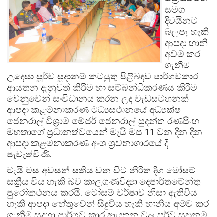
සමග
දිවයිනට
බලපෑ හැකි
ආපදා හානි
අවම කර
ගැනීම
උදෙසා පූර්ව සූදානම් කටයුතු පිළිබඳව පාර්ශවකාර
ආයතන දැනුවත් කිරීම හා සම්බන්ධීකරණය කිරීම
වෙනුවෙන් සංවිධානය කරන ලද වැඩසටහනක්
ආපදා කළමනාකරණ මධ්‍යසථානයේ අධ්‍යක්ෂ
ජෙනරාල් විශ්‍රාම මේජර් ජෙනරාල් සුදන්ත රණසිංහ
මහතාගේ ප්‍රධානත්වයෙන් මැයි මස 11 වන දින දින
ආපදා කළමනාකරණ අංශ ශ්‍රවනාගාරයේ දී
පැවැත්විණි.
මැයි මස අවසන් සතිය වන විට නිරිත දිග මෝසම්
සක්‍රීය විය හැකි බව කාලගුණවිද්‍යා දෙපාර්තමේන්තු
පුරෝකථනය කරයි. මෝසම් වර්ෂාව නිසා ඇතිවිය
හැකි ආපදා හේතුවෙන් සිදුවිය හැකි හානිය අමව කර
ගැනීම සදහා පාර්ශව කාර ආයතන වල පුර්ව සුදානම