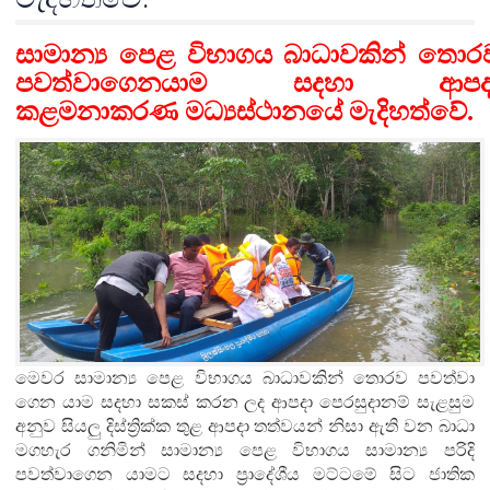
සාමාන්‍ය පෙළ විභාගය බාධාවකින් තොර
පවත්වා
ගෙන
යාම සදහා
ආපද
කළමනාකරණ මධ්‍යස්ථානයේ මැදිහත්වේ.
මෙවර සාමාන්‍ය පෙළ විභාගය බාධාවකින් තොරව පවත්වා
ගෙන යාම සදහා සකස් කරන ලද ආපදා පෙරසුදානම් සැළසුම
අනුව සියලු දිස්ත්‍රික්ක තුළ ආපදා තත්වයන් නිසා ඇති වන බාධා
මගහැර ගනිමින් සාමාන්‍ය පෙළ විභාගය සාමාන්‍ය පරිදි
පවත්වාගෙන යාමට සදහා ප්‍රාදේශීය මට්ටමේ සිට ජාතික