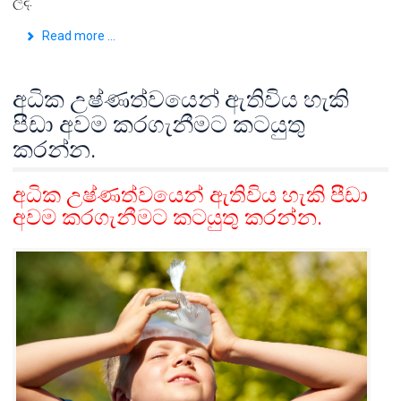
ලදී.
Read more ...
අධික උෂ්ණත්වයෙන් ඇතිවිය හැකි
පීඩා අවම කරගැනීමට කටයුතු
කරන්න.
අධික උෂ්ණත්වයෙන් ඇතිවිය හැකි පීඩා
අවම කරගැනීමට කටයුතු කරන්න.