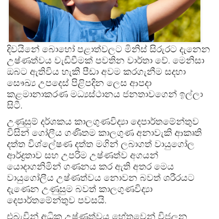
දිවයිනේ බොහෝ පළාත්වලට මිනිස් සිරුරට දැනෙන
උෂ්ණත්වය වැඩිවීමක් පවතින වාර්තා වේ. මෙනිසා
ඔබට ඇතිවිය හැකි පීඩා අවම කරගැනීම සදහා
සෞඛ්‍ය උපදෙස් පිළිපදින ලෙස ආපදා
කළමානාකරණ මධ්‍යස්ථානය ජනතාවගෙන් ඉල්ලා
සිටී.
උණුසුම් දර්ශකය කාලගුණවිද්‍යා දෙපාර්තමේන්තුව
විසින් ගෝලීය ගණිතම කාලගුණ අනාවැකි ආකෘති
දත්ත විශ්ලේෂණ දත්ත මගින් ලබාගත් වායුගෝල
ආර්ද්‍රතාව සහ උපරිම උෂ්ණත්ව අගයන්
යොදාගනිමින් ගණනය කර ඇති අතර මෙය
වායුගෝලීය උෂ්ණත්වය නොවන බවත් ශරීරයට
දැණෙන උණුසුම බවත් කාලගුණවිද්‍යා
දෙපාර්තමේන්තුව පවසයි.
එබැවින් අධික උෂ්ණත්වය හේතුවෙන් විජලන