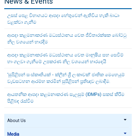
News & Events
උසස් පෙළ විභාගයට ආපදා හේතුවෙන් ඇතිවිය හැකි බාධා
වළක්වා ගැනීම
ආපදා කළමනාකරණ මධ්‍යස්ථානය වෙත ජීවිතාරක්ෂක බෝට්ටු
නිල වශයෙන් භාරදීම
ආපදා කළමනාකරණ මධ්‍යස්ථානය වෙත මානුෂීය සහ සෙවීම්
හා ගලවා ගැනීමේ උපකරණ නිල වශයෙන් භාරදෙයි
‘සුපිළිපන් සංස්කෘතියක් - ක්ලීන් ශ්‍රී ලංකාවක්’ ජාතික මෙහෙයුම්
වැඩසටහන ආරම්භ කරමින් සුපිළිපන් ප්‍රතිඥාව ලබාදීම.
ආයතනික ආපදා කළමනාකරණ සැලසුම් (IDMPs) සකස් කිරීම
පිළිබඳ රැස්වීම
About Us
Media