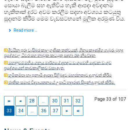
සොයා බැලීම සහ ඇතිවිය හැකි ආපදා අවදානම
හැකිතාක් දුරට අවම කරලීම සදහා අවශ්‍යය කටයුතු
සූදානම් කිරීම මෙම වැඩසටහ‍නේ මූලික අරමුණ විය.
Read more ...
දිවයින පුරා වැසිබර කාලගුණික තත්වයක්, ගිනකොණදිග ගැඹූරු මුහුදු
ප්‍රදේශවල ධීවර සහ නාවුක කටයුතු සදහා රතු නිවේදන
මහනුවර මහියංගනය මාර්ගයේ දහඅට වංගුවෙහි දෙවන වංගුව
ප්‍රදේශයෙන් තාවකාලිකව වසා ඇත.
භූමිකම්පා හා සුනාමි ආපදා පිළිබඳව මහජනතාව දැනුවත් කිරීම
ජාතික සමාජ විද්‍යායතනයේ උපාධි හදාරණ සිසුන් දැනුවත් කිරීම.
Page 33 of 107
28
...
30
31
32
33
34
...
36
37