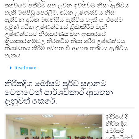
තත්වයට පත්වීම සහ ලවන ඉවත්වීම නිසා ඇතිවිය
හැකි මස්පිඩු පෙරලීම, අධික උෂ්ණත්වය නිසා
ඇතිවන අධික මහන්සිය ඇතිවිය හැකි ය. එසේම
ළමුන් අධික උෂ්ණත්වයේ ක්‍රීඩාකිරීම වැනි
උෂ්ණත්වයට නිරාවරණය වන ආකාරයේ
ක්‍රියාකාරකම්වල නිරතවීම නිසා ශරීර උෂ්ණත්වය
නියාමනය කිරීම අඩපන වී ආඝාත තත්වය ඇතිවිය
හැකය.
Read more ...
නිරිතදිග මෝසම් පුර්ව සුදානම
වෙනුවෙන් පාර්ශවකාර ආයතන
දැනුවත් කෙරේ.
ඉදිරියේ දී
නිරිත දිග
මෝසම්
සක්‍රීයවීමත්