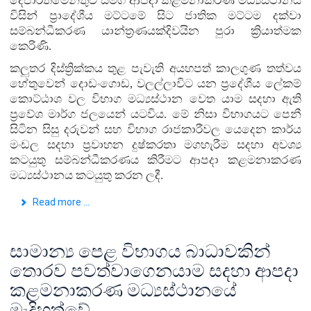
දෙපාර්තමේන්තුව සමග ආපදා කළමනාකරණ මධ්‍යස්ථානය
විසින් ප්‍රාදේශීය මට්ටමේ සිට ජාතික මට්ටම දක්වා
සම්බන්ධීකරණ යාන්ත්‍රණයක්
දිවයින පුරා ක්‍රියාත්මක
කෙරිණි
.
කලුතර දිස්ත්‍රික්කය තුළ පැවැති අයහපත් කාලගුණ තත්වය
හේතුවෙන් දොඩංගොඩ, වලල්ලාවිට යන ප්‍රදේශීය ලේකම්
කොට්ඨාශ වල විභාග මධ්‍යස්ථාන වෙත යාම සදහා ඇති
ප්‍රවේශ මාර්ග ජලයෙන් යටවිය. මේ නිසා විභාගයට පෙනී
සිටින සිසු දරුවන් සහ විභාග රාජකාරීවල යෙදෙන කාර්ය
මංඩල සදහා ප්‍රවාහන දුෂ්කරතා මගහැරීම සදහා අවශ්‍ය
කටයුතු සම්බන්ධීකරණය කිරීමට ආපදා කළමනාකරණ
මධ්‍යස්ථානය කටයුතු කරන ලදී
.
Read more ...
සාමාන්‍ය පෙළ විභාගය බාධාවකින්
තොරව පවත්වාගෙනයාම සදහා ආපදා
කළමනාකරණ මධ්‍යස්ථානයේ
මැදිහත්වේ.