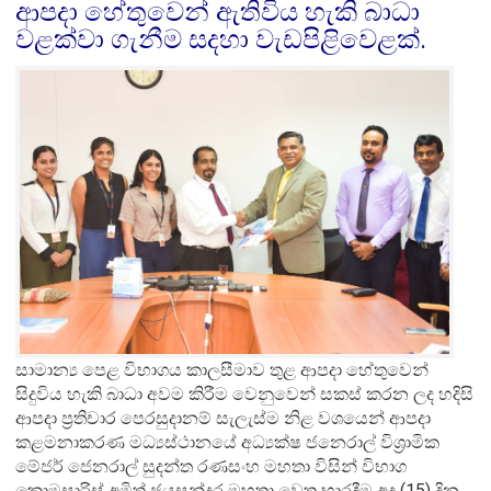
ආපදා හේතුවෙන් ඇතිවිය හැකි බාධා
වළක්වා ගැනීම සදහා වැඩපිළිවෙළක්.
සාමාන්‍ය පෙළ විභාගය කාලසීමාව තුළ ආපදා හේතුවෙන්
සිදුවිය හැකි බාධා අවම කිරීම වෙනුවෙන් සකස් කරන ලද හදිසි
ආපදා ප්‍රතිචාර පෙරසුදානම් සැලැස්ම නිළ වශයෙන් ආපදා
කළමනාකරණ මධ්‍යස්ථානයේ අධ්‍යක්ෂ ජනෙරාල් විශ්‍රාමික
මේජර් ජෙනරාල් සුදන්ත රණසංහ මහතා විසින් විභාග
කොමසාරිස් අමිත් ජයසුන්දර මහතා වෙත භාරදීම අද (15) දින