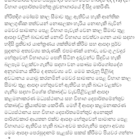
විභාග දෙපාර්තමේන්තු ශ්‍රවනාගාරයේ දී සිදු කෙරිණි.
නිරිතදිග මෝසම් කාල සීමාව තුළ ඇතිවිය හැකි ආන්තික
කාලගුණික තත්වයන් නොසලකා හැරිය නොහැකි බැවින්
මෙවර සාමාන්‍ය පෙළ විභාග පැවැත් වෙන කාල සීමාව තුළ
ආපදා වලින් බාධාවක් නොවී විභාගය පවත්වා ගෙන යාම සදහා
හදිසි ප්‍රතිචාර යාන්ත්‍රණය ශක්තිමත් කිරීම සහ ආපදා පූර්ව
සූදානම අත්‍යවශ්‍ය කරුණකි. එපමණක් නොව, ඩෙංගු උවදුර
හේතුවෙන් විභාගයට පෙනී සිටින දරුවන්ට සිදුවිය හැකි
බලපෑම වළක්වා ගැනීම සදහා වන සෞඛ්‍ය මාර්ගෝපදේශ
අනුගමනය කිරීම ද අත්‍යවශ්‍ය වේ.
මෙම කරුනු පිළිබද
අවධානය යොමු කරනමින් මෙවර සාමාන්‍ය පෙළ විභාග කාල
සීමාව තුළ ආපදා හේතුවෙන් ඇතිවිය හැකි බාධා වළක්වා
ගැනීම සදහා විශේෂ ඒකාබද්ධ වැඩපිළිවළක් ආපදා
කළමනාකරණ මධ්‍යස්ථානය සහ විභාග දෙපාර්තමේන්තුව
ඒකාබද්ධ ක්‍රියාත්මක කෙරිණි. මෙහි දී ආපදා කළමනාකරණ
මධ්‍යස්ථානය සහ විභාග දෙපාර්තමේන්තුව අනෙකුත්
පාර්ශවකාර ආයතන එක්ව ආපදා හේතුවෙන් සාමාන්‍ය පෙළ
විභාගයට ඇතිවිය හැකි බාධා අවම කරගැනීම සදහා අවශ්‍ය
මෙම ආපදා පෙරසුදානම් සැළස්ම සකස් කිරීමට පියවර ගන්නා