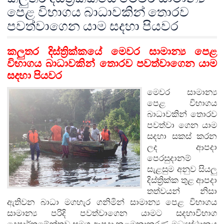
පෙළ විභාගය බාධාවකින් තොරව
පවත්වාගෙන යාම සදහා පියවර
කලුතර
දිස්ත්‍රික්කයේ මෙවර සාමාන්‍ය පෙළ
විභාගය බාධාවකින් තොරව පවත්වාගෙන යාම
සදහා පියවර
මෙවර සාමාන්‍ය
පෙළ විභාගය
බාධාවකින් තොරව
පවත්වා ගෙන යාම
සදහා සකස් කරන
ලද ආපදා
පෙරසුදානම්
සැළසුම අනුව සියලු
දිස්ත්‍රික්ක තුළ ආපදා
තත්වයන් නිසා
ඇති
වන බාධා මගහැර ගනිමින් සාමාන්‍ය පෙළ විභාගය
සාමාන්‍ය පරිදි පවත්වාගෙන යාමට සදහා
විභාග