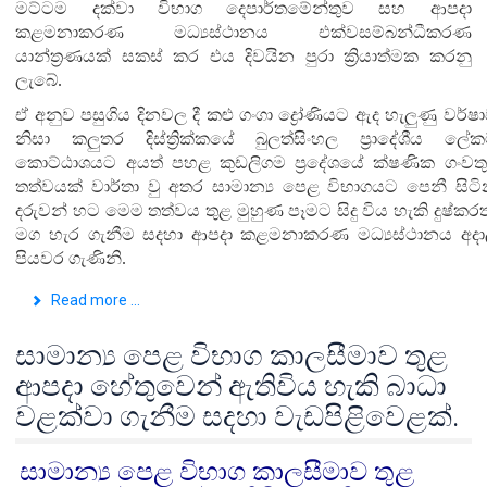
මට්ටම දක්වා විභාග දෙපාර්තමේන්තුව
සහ
ආපදා
කළමනාකරණ මධ්‍යස්ථානය
එක්ව
සම්බන්ධීකරණ
යාන්ත්‍රණයක් සකස් කර එය
දිවයින පුරා ක්‍රියාත්මක
කරනු
ලැබේ.
ඒ අනුව පසුගිය දිනවල දී
ක
ළු
ගංගා ද්‍රෝණියට ඇද හැලුණු වර්ෂ
නිසා කලුතර දිස්ත්‍රික්කයේ බුලත්සිංහල ප්‍රාදේශීය ලේක
කොට්ඨාශයට අයත්
පහළ කුඩලිගම ප්‍රදේශයේ
ක්ෂණික ගංවත
තත්වයක් වාර්තා වු අතර සාමාන්‍ය පෙළ විභාගයට පෙනී සිට
දරුවන් හට මෙම තත්වය තුළ මුහුණ පෑමට සිදු විය හැකි දුෂ්කර
මග හැර ගැනීම සදහා ආපදා කළමනාකරණ මධ්‍යස්ථානය අද
පියවර ගැණිනි.
Read more ...
සාමාන්‍ය පෙළ විභාග කාලසීමාව තුළ
ආපදා හේතුවෙන් ඇතිවිය හැකි බාධා
වළක්වා ගැනීම සදහා වැඩපිළිවෙළක්.
සාමාන්‍ය පෙළ විභාග කාලසීමාව තුළ