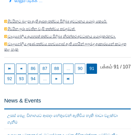
மேலும் படிக்க ...
දිවයිනට බලපා ඇති ආපදා තත්වය පිළිබද අවධානය යොමු කෙරේ.
දිවයින පුරා පවතින වැසි තත්ත්වය තවදුරටත්.
වායුගෝලීය අයහපත් තත්වය පිළිබද නිරන්තර අවධානය යොමුකරනවා.
වායුගෝලීය දුෂණ තත්වය පහවගොස් ඇති හෙයින් සුපුරුදු ආකාරයෙන් කටයුතු
කළ හැක
பக்கம் 91 / 107
86
87
88
...
90
91
92
93
94
...
News & Events
උසස් පෙළ විභාගයට ආපදා හේතුවෙන් ඇතිවිය හැකි බාධා වළක්වා
ගැනීම