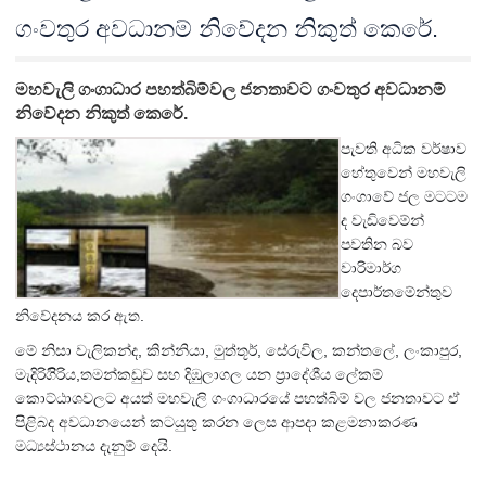
ගංවතුර අවධානම් නිවේදන නිකුත් කෙරේ.
මහවැලි ගංගාධාර පහත්බිම්වල ජනතාවට ගංවතුර අවධානම්
නිවේදන නිකුත් කෙරේ.
පැවති අධික වර්ෂාව 
හේතුවෙන් මහවැලි 
ගංගාවේ ජල මටටම 
ද වැඩිවෙම්න් 
පවතින බව 
වාරිමාර්ග 
දෙපාර්තමේන්තුව 
නිවේදනය කර ඇත. 
මේ නිසා වැලිකන්ද, කින්නියා, මුත්තූර්, සේරුවිල, කන්තලේ, ලංකාපුර, 
මැදිරිගිිරිය,තමන්කඩුව සහ දිඹුලාගල යන ප්
රාදේශීය ලේකම් 
කොට්ඨාශවලට අයත් මහවැලි ගංගාධාරයේ පහත්බිම් වල ජනතාවට ඒ 
පිළිබද අවධානයෙන් කටයුතු කරන ලෙස ආපදා කළමනාකරණ 
මධ්
යස්ථානය දැනුම් දෙයි. 