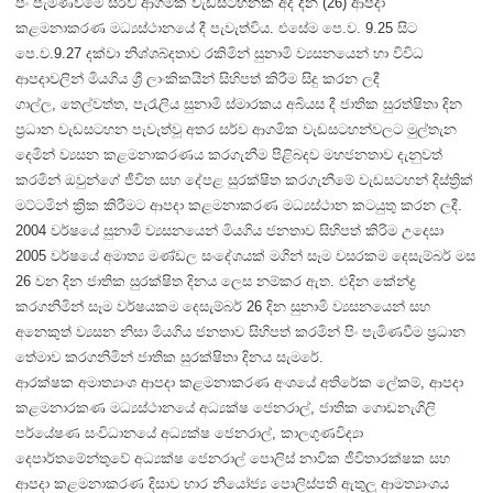
පිං පැමිණවීමේ සර්ව ආගමික වැඩසටහනක් අද දින (26) ආපදා
කළමනාකරණ මධ්‍යස්ථානයේ දී පැවැත්විය. එසේම පෙ.ව. 9.25 සිට
පෙ.ව.9.27 දක්වා නිශ්ශබ්දතාව රකිමින් සුනාමි ව්‍යසනයෙන් හා විවිධ
ආපදාවලින් මියගිය ශ්‍රී ලාංකිකයින් සිහිපත් කිරීම සිදු කරන ලදී
ගාල්ල, තෙල්වත්ත, පැරෑලිය සුනාමි ස්‌මාරකය අබියස දී ජාතික සුරත්ෂිතා දින
ප්‍රධාන වැඩසටහන පැවැත්වූ අතර සර්ව ආගමික වැඩසටහන්වලට මුල්තැන
දෙමින් ව්‍යසන කළමනාකරණය කරගැනීම පිළිබදව මහජනතාව දැනුවත්
කරමින් ඔවුන්ගේ ජීවිත සහ දේපළ සුරක්ෂිත කරගැනීමේ වැඩසටහන් දිස්ත්‍රික්
මට්ටමින් ක්‍රික කිරීමට ආපදා කළමනාකරණ මධ්‍යස්ථාන කටයුතු කරන ලදී.
2004 වර්ෂයේ සුනාමි ව්‍යසනයෙන් මියගිය ජනතාව සිහිපත් කිරිම උදෙසා
2005 වර්ෂයේ අමාත්‍ය මණ්ඩල සංදේශයක් මගින් සෑම වසරකම දෙසැම්බර් මස
26 වන දින ජාතික සුරක්ෂිත දිනය ලෙස නම්කර ඇත. එදින කේන්ද්‍ර
කරගනිමින් සෑම වර්ෂයකම දෙසැම්බර් 26 දින සුනාමි ව්‍යසනයෙන් සහ
අනෙකුත් ව්‍යසන නිසා මියගිය ජනතාව සිහිපත් කරමින් පිං පැමිණවීම ප්‍රධාන
තේමාව කරගනිමින් ජාතික සුරක්ෂිතා දිනය සැමරේ.
ආරක්ෂක අමාත්‍යාංශ ආපදා කළමනාකරණ අංශයේ අතිරේක ලේකම්, ආපදා
කළමනාරකණ මධ්‍යස්ථානයේ අධ්‍යක්ෂ ජෙනරාල්, ජාතික ගොඩනැගිලි
පර්යේෂණ සංවිධානයේ අධ්‍යක්ෂ ජෙනරාල්, කාලගුණවිද්‍යා
දෙපාර්තමේන්තුවේ අධ්‍යක්ෂ ජෙනරාල් පොලිස් නාවික ජීවිතාරක්ෂක සහ
ආපදා කළමනාකරණ දිසාව භාර නියෝජ්‍ය පොලිස්පති ඇතුලු ආමත්‍යාංශය