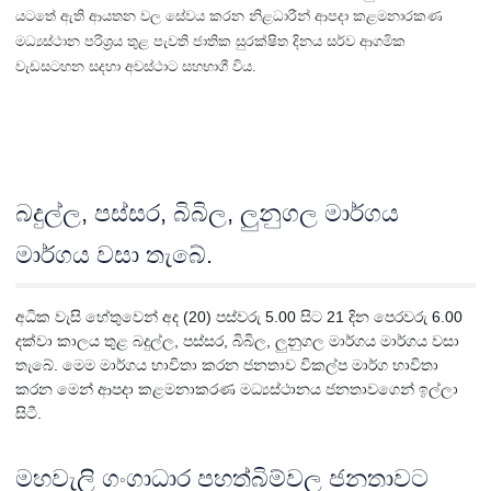
යටතේ ඇති ආයතන වල සේවය කරන නිළධාරීන් ආපදා කළමනාරකණ
මධ්‍යස්ථාන පරිශ්‍රය තුළ පැවති ජාතික සුරක්ෂිත දිනය සර්ව ආගමික
වැඩසටහන සදහා අවස්ථාට සහභාගී විය.
බදුල්ල, පස්සර, බිබිල, ලුනුගල මාර්ගය
මාර්ගය වසා තැබේ.
අධික වැසි හේතුවෙන් අද (20) පස්වරු 5.00 සිට 21 දින පෙරවරු 6.00 
දක්වා කාලය තුළ බදුල්ල, පස්සර, බිබිල, ලුනුගල මාර්ගය මාර්ගය වසා 
තැබේ. 
මෙම මාර්ගය භාවිතා කරන ජනතාව විකල්ප මාර්ග භාවිතා 
කරන 
මෙන් ආපදා කළමනාකරණ මධ්
යස්ථානය ජනතාවගෙන් ඉල්ලා 
සිටී.
මහවැලි ගංගාධාර පහත්බිම්වල ජනතාවට