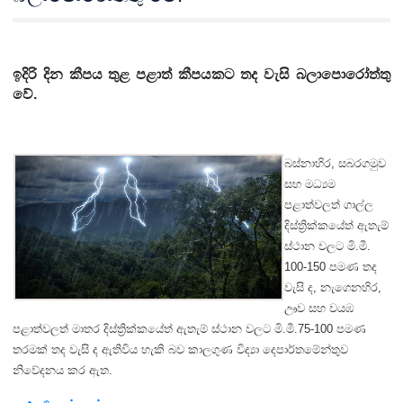
ඉදිරි දින කීපය තුළ පළාත් කීපයකට තද වැසි බලාපොරෝත්තු
වේ.
බස්නාහිර, සබරගමුව
සහ මධ්‍යම
පළාත්වලත් ගාල්ල
දිස්ත්‍රික්කයේත් ඇතැම්
ස්ථාන වලට මි.මී.
100-150 පමණ තද
වැසි ද, නැගෙනහිර,
ඌව සහ වයඹ
පළාත්වලත් මාතර දිස්ත්‍රික්කයේත් ඇතැම් ස්ථාන වලට මි.මී.75-100 පමණ
තරමක් තද වැසි ද ඇතිවිය හැකි බව කාලගුණ විද්‍යා දෙපාර්තමේන්තුව
නිවේදනය කර ඇත.