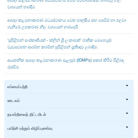
ආපදා කළමනාකරණ මධ්‍යස්ථානය වෙත ජීවිතාරක්ෂක බෝට්ටු නිල
වශයෙන් භාරදීම
ආපදා කළමනාකරණ මධ්‍යස්ථානය වෙත මානුෂීය සහ සෙවීම් හා ගලවා
ගැනීමේ උපකරණ නිල වශයෙන් භාරදෙයි
‘සුපිළිපන් සංස්කෘතියක් - ක්ලීන් ශ්‍රී ලංකාවක්’ ජාතික මෙහෙයුම්
වැඩසටහන ආරම්භ කරමින් සුපිළිපන් ප්‍රතිඥාව ලබාදීම.
ආයතනික ආපදා කළමනාකරණ සැලසුම් (IDMPs) සකස් කිරීම පිළිබඳ
රැස්වීම
எம்மைப்பற்றி
ஊடகம்
தயார்நிலைத் திட்டமிடல்
பயிற்சி மற்றும் விழிப்புணர்வு