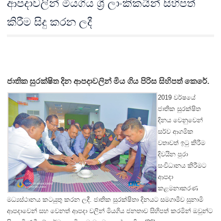
ආපදාවලින් මියගිය ශ්‍රී ලාංකිකයින් සිහිපත්
කිරීම සිදු කරන ලදී
ජාතික සුරක්ෂිත දින ආපදාවලින් මිය ගිය පිරිස සිහිපත් කෙරේ.
2019 වර්ෂයේ
ජාතික සුරක්ෂිත
දිනය වෙනුවෙන්
සර්ව ආගමික
වතාවත් ඉටු කිරීම
දිවයින පුරා
සංවිධානය කිරීමට
ආපදා
කළමනාකරණ
මධ්‍යස්ථානය කටයුතු කරන ලදී. ජාතික සුරක්ෂිතා දිනයට සමගාමීව සුනාමි
ආපදාවෙන් සහ වෙනත් ආපදා වලින් මියගිය ජනතාව සිහිපත් කරමින් ඔවුන්ට