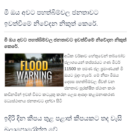
මී ඔය අවට පහත්බිම්වල ජනතාවට
ඉවත්වීමේ නිවේදන නිකුත් කෙරේ.
මී ඔය අවට පහත්බිම්වල ජනතාවට ඉවත්වීමේ නිවේදන නිකුත්
කෙරේ.
අධික වර්ෂාව හේතුවෙන් තබ්බෝව
ජලාශයෙන් තප්පරයට ගණ මීටර්
11500
ක පමණ ජල ප්‍රමාණයක් මී
ඔයට මුදා හැරේ. මේ නිසා මී
ඔය
දෙපස පහත්
බිම්වල ජීවත් වන
ජනතාව සුරක්ෂිත ස්ථාන කරා
කඩිනමින් ඉවත් වීමට කටයුතු කරන ලෙස ආපදා කළමනාකරණ
මධ්‍යස්ථානය ජනතාවට දන්වා සිටී
ඉදිරි දින කීපය තුළ පළාත් කීපයකට තද වැසි
බලාපොරෝත්තු වේ.