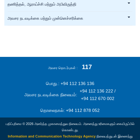
தணித்தல், ஆராய்ச்சி மற்றும் அபிவிருத்தி
அவசர நடவடிக்கை மற்றும் முன்னெச்சரிக்கை
117
அவசர தொடர்புகள்
பொது.: +94 112 136 136
+94 112 136 222 /
அவசர நடவடிக்கை நிலையம்:
+94 112 670 002
தொலைநகல்: +94 112 878 052
பதிப்புரிமை © 2026 அனர்த்த முகாமைத்துவ நிலையம். அனைத்து உரிமைகளும் கையிருப்பில்
கொண்டது.
Information and Communication Technology Agency
நிலையத்துடன் இணைந்து