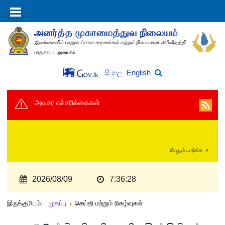
English
සිංහල
அவசர எச்சரிக்கைகள்
மேலும் பார்க்க
2026/08/09
7:36:29
இருக்குமிடம்:
முகப்பு
செய்தி மற்றும் நிகழ்வுகள்