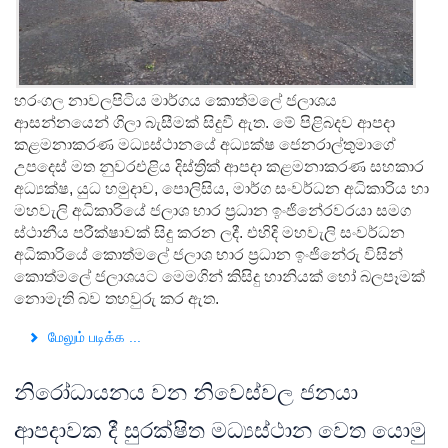
හරංගල නාවලපිටිය මාර්ගය කොත්මලේ ජලාශය
ආසන්නයෙන් ගිලා බැසීමක් සිදුවී ඇත. මේ පිළිබදව ආපදා
කළමනාකරණ මධ්‍යස්ථානයේ අධ්‍යක්ෂ ජෙනරාල්තුමාගේ
උපදෙස් මත නුවරඑළිය දිස්ත්‍රික් ආපදා කළමනාකරණ සහකාර
අධ්‍යක්ෂ, යුධ හමුදාව, පොලිසිය, මාර්ග සංවර්ධන අධිකාරිය හා
මහවැලි අධිකාරියේ ජලාශ භාර ප්‍රධාන ඉංජිනේරවරයා සමග
ස්ථානීය පරීක්ෂාවක් සිදු කරන ලදී. එහිදි මහවැලි සංවර්ධන
අධිකාරියේ කොත්මලේ ජලාශ භාර ප්‍රධාන ඉංජිනේරු විසින්
කොත්මලේ ජලාශයට මෙමගින් කිසිදු හානියක් හෝ බලපෑමක්
නොමැති බව තහවුරු කර ඇත.
மேலும் படிக்க ...
නිරෝධායනය වන නිවෙස්වල ජනයා
ආපදාවක දී සුරක්ෂිත මධ්‍යස්ථාන වෙත යොමු