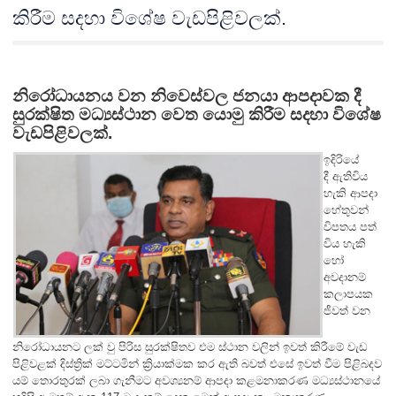
කිරීම සදහා විශේෂ වැඩපිළිවලක්.
නිරෝධායනය වන නිවෙස්වල ජනයා ආපදාවක දී
සුරක්ෂිත මධ්‍යස්ථාන වෙත යොමු කිරීම සදහා විශේෂ
වැඩපිළිවලක්.
ඉදිරියේ
දී ඇතිවිය
හැකි ආපදා
හේතුවන්
විපතය පත්
විය හැකි
හෝ
අවදානම්
කලාපයක
ජීවත් වන
නිරෝධායනට ලක් වු පිරිස සුරක්ෂිතව එම ස්ථාන වලින් ඉවත් කිරීමේ වැඩ
පිළිවළක් දිස්ත්‍රික් මට්ටමින් ක්‍රියාක්මක කර ඇති බවත් එසේ ඉවත් වීම පිළිබදව
යම් තොරතුරක් ලබා ගැනීමට අවශ්‍යනම් ආපදා කළමනාකරණ මධ්‍යස්ථානයේ