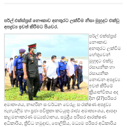
පර්ල් එක්ස්ප්‍රස් නෞකාව අනතුරට ලක්වීම නිසා මුහුදට එක්වු
අපද්‍රව්‍ය ඉවත් කිරීමට පියවර.
පර්ල් එක්ස්ප්‍රස්
නෞකාව
අනතුරට ලක්වීම
හේතුවෙන්
මුහුඳට එක්වු
රසායනික හා
රසායනික
නොවන අපද්‍රව්‍ය
ඉවත් කිරීමේ
ක්‍රියාන්විතය අද
දින (27)පරිසර
අමාතාංශය, නාගරින සංවර්ධන වෙරළ සංරක්ෂණ අපද්‍රව්‍ය
බැහැරලීම හා ප්‍රජා පවිත්‍රතා කටයුතු රාජ්‍ය අමාත්‍යාංශය, ආපදා
කළමනාකරණ මධ්‍යස්ථානය, සමුද්‍රීය පරිසර ආරක්ෂණ
අධිකාරිය, ත්‍රිවිධ හමුදාව, පොලිසිය, මධ්‍යම පරිසර අධිකාරිය