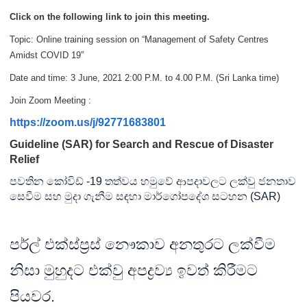
Click on the following link to join this meeting.
Topic: Online training session on “Management of Safety Centres
Amidst COVID 19”
Date and time: 3 June, 2021 2:00 P.M. to 4.00 P.M. (Sri Lanka time)
Join Zoom Meeting :
https://zoom.us/j/92771683801
Guideline (SAR) for Search and Rescue of Disaster
Relief
පවතින කෝවිඩ් -19 තත්වය හමුවේ ආපදාවලට ලක්වු ජනතාව
සෙවීම සහ මුදා ගැනීම සඳහා මාර්ගෝපදේශ සටහන (SAR)
පර්ල් එක්ස්ප්‍රස් නෞකාව අනතුරට ලක්වීම
නිසා මුහුදට එක්වු අපද්‍රව්‍ය ඉවත් කිරීමට
පියවර.