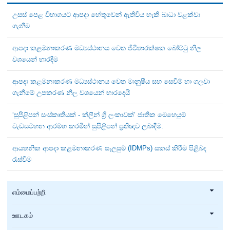
උසස් පෙළ විභාගයට ආපදා හේතුවෙන් ඇතිවිය හැකි බාධා වළක්වා
ගැනීම
ආපදා කළමනාකරණ මධ්‍යස්ථානය වෙත ජීවිතාරක්ෂක බෝට්ටු නිල
වශයෙන් භාරදීම
ආපදා කළමනාකරණ මධ්‍යස්ථානය වෙත මානුෂීය සහ සෙවීම් හා ගලවා
ගැනීමේ උපකරණ නිල වශයෙන් භාරදෙයි
‘සුපිළිපන් සංස්කෘතියක් - ක්ලීන් ශ්‍රී ලංකාවක්’ ජාතික මෙහෙයුම්
වැඩසටහන ආරම්භ කරමින් සුපිළිපන් ප්‍රතිඥාව ලබාදීම.
ආයතනික ආපදා කළමනාකරණ සැලසුම් (IDMPs) සකස් කිරීම පිළිබඳ
රැස්වීම
எம்மைப்பற்றி
ஊடகம்