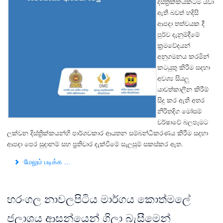
දිස්ත්‍රික්කයකටම යවා
ඇති බවත් හදිසි
ආපදා තත්වයක දී
පුර්ව දැනුම්දීමේ
ක්‍රමවේදයන්
අනුගමනය කරමින්
කටයුතු කිරීම සදහා
අවශ්‍ය සියලු
යාවත්කාලීන කිරීම්
සිදු කර ඇති අතර
නිරිතදිග මෝසම්
වර්ෂාවේ බලපෑමට
ලක්වන දිස්ත්‍රික්කයන්හි පාර්ශවකාර ආයතන සම්බන්ධීකරණය කිරීම සදහා
ආපදා පෙර සුදානම් සහ ප්‍රතිචාර දැක්වීමේ සැලසුම් සකස්කර ඇත.
மேலும் படிக்க ...
හරංගල නාවලපිටිය මාර්ගය කොත්මලේ
ජලාශය ආසන්යෙන් ගිලා බැසීමෙන්