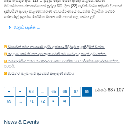
හදිසි ඇමතුම් අංක 117 ට දැනුම් දෙන මෙන් ආපදා කළමනාකරණ
මධ්‍යස්ථානය ජනතාවගෙන් ඉල්ලා සිටී.
දින (22) පැවති මාධ්‍ය හමුවේ දී අදහස්
දක්වමින්
ආපදා කළමනාකරණ මධයස්ථානයේ අධ්‍යක්ෂ විශ්‍රාමික මේජර්
ජෙනරාල් සුදන්ත රණසිංහ මහතා මේ අදහස් පල කරන ලදී.
மேலும் படிக்க ...
වර්ෂාවත් සමග නායයාම් පුර්ව ලක්ෂණ පිළිබදව සැළකිලිමත් වන්න.
තද උණ හෝ ස්වසන අපහසුතා පවතී නම් වෛද්‍ය උපදෙස් ලබාගන්න.
ගංගාද්‍රෝණි රැසකට ගංවතුර අවධානම පවතින බව වාරිමාර්ග දෙපාර්තමේන්තුව
පවසයි.
දිවයිනට බලපා ඇති අයහපත් කාලගුණ තත්වය
பக்கம் 68 / 107
63
...
65
66
67
68
69
...
71
72
News & Events