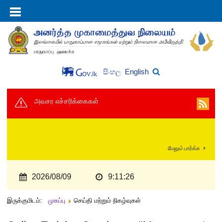
English
සිංහල
அவசர எச்சரிக்கைகள்
மேலும் பார்க்க
2026/08/09
9:11:27
இருக்குமிடம்:
முகப்பு
செய்தி மற்றும் நிகழ்வுகள்