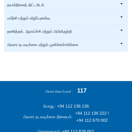
தயார்நிலைத் திட்டமிடல்
பயிற்சி மற்றும் விழிப்புணர்வு
தணித்தல், ஆராய்ச்சி மற்றும் அபிவிருத்தி
அவசர நடவடிக்கை மற்றும் முன்னெச்சரிக்கை
117
அவசர தொடர்புகள்
பொது.: +94 112 136 136
+94 112 136 222 /
அவசர நடவடிக்கை நிலையம்:
+94 112 670 002
தொலைநகல்: +94 112 878 052