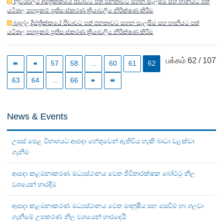
නුවරඑලිය දිස්ත්‍රික්කයේ පීඩාවට පත් ජනතාවට සහන සැලසීම සහ හානියට පත්
යටිතල පහසුකම් ප්‍රතිසංස්කරණ ක්‍රියාවලිය නිරීක්ෂණ කිරීම
බදුල්ල දිස්ත්‍රික්කයේ පීඩාවට පත් ජනතාවට සහන සැලසීම සහ හානියට පත්
යටිතල පහසුකම් ප්‍රතිසංස්කරණ ක්‍රියාවලිය නිරීක්ෂණ කිරීම
பக்கம் 62 / 107
57
58
...
60
61
62
63
64
...
66
News & Events
උසස් පෙළ විභාගයට ආපදා හේතුවෙන් ඇතිවිය හැකි බාධා වළක්වා
ගැනීම
ආපදා කළමනාකරණ මධ්‍යස්ථානය වෙත ජීවිතාරක්ෂක බෝට්ටු නිල
වශයෙන් භාරදීම
ආපදා කළමනාකරණ මධ්‍යස්ථානය වෙත මානුෂීය සහ සෙවීම් හා ගලවා
ගැනීමේ උපකරණ නිල වශයෙන් භාරදෙයි