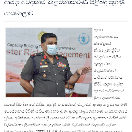
ආපදා අවදානම් කළමනාකරණ පිළිබද පුහුණු
පාඨමාලාව.
ආපදා
කළමනාකරණ
ක්ෂේත්‍රයේ
නියැලෙන ත්‍රිවිධ
හමුදාව පොලීසිය
ඇතුලු රාජ්‍ය
නිළධාරීන්ගේ
ධාරිතාව වර්ධනය
කිරීම සදහා ලෝක
ආහාර සංවිධානයේ
මුල්‍ය දායකත්වය
යටතේ සිව් දින නේවාසික පුහුණු වැඩසටහන් මාලාවක් ආපදා කළමනාකරණ
මධ්‍යස්ථානය විසින් සංවිධානය කර ඇත. ආපදා කළමනාකරණ මධ්‍යස්ථානයේ
පුර්ණ අධීක්ෂණය යටතේ ශ්‍රී ලංකා සංවර්ධන පරිපාලන ආයතනය මගින් මෙම
වැඩසටහන ක්‍රියාත්මක කරනු ලබන මෙම වැඩසටහන් මාලාවේ දෙවන
වැඩසටහන අද දින (2021.11.30) ශ්‍රී ලංකා සංවර්ධන පරිපාලන ආයතනයේ