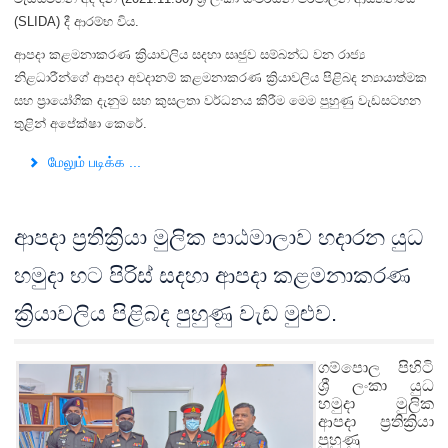
(SLIDA) දී ආරම්භ විය.
ආපදා කළමනාකරණ ක්‍රියාවලිය සදහා සෘජුව සම්බන්ධ වන රාජ්‍ය
නිළධාරීන්ගේ ආපදා අවදානම් කළමනාකරණ ක්‍රියාවලිය පිළිබද න්‍යායාත්මක
සහ ප්‍රායෝගික දැනුම සහ කුසලතා වර්ධනය කිරීම මෙම පුහුණු වැඩසටහන
තුළින් අපේක්ෂා කෙරේ.
மேலும் படிக்க ...
ආපදා ප්‍රතික්‍රියා මුලික පාඨමාලාව හදාරන යුධ
හමුදා භට පිරිස් සදහා ආපදා කළමනාකරණ
ක්‍රියාවලිය පිළිබද පුහුණු වැඩ මුළුව.
ගම්පොල පිහිටි
ශ්‍රී ලංකා යුධ
හමුදා මුලික
ආපදා ප්‍රතික්‍රියා
පුහුණු