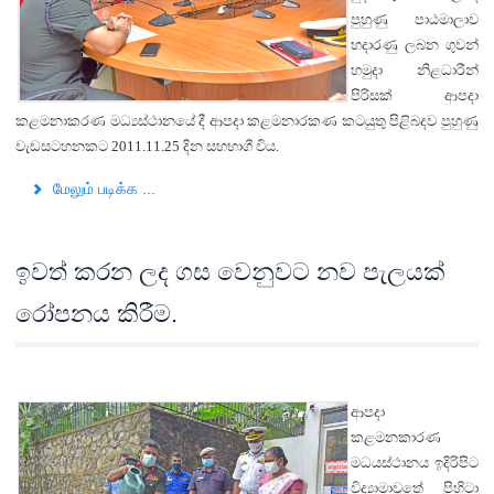
පුහුණු පාඨමාලාව
හදාරණු ලබන ගුවන්
හමුදා නිළධාරීන්
පිරිසක් ආපදා
කළමනාකරණ මධ්‍යස්ථානයේ දී ආපදා කළමනාරකණ කටයුතු පිළිබදව පුහුණු
වැඩසටහනකට 2011.11.25 දින සහභාගී විය.
மேலும் படிக்க ...
ඉවත් කරන ලද ගස වෙනුවට නව පැලයක්
රෝපනය කිරීම.
ආපදා
කළමනකාරණ
මධයස්ථානය ඉදිරිපිට
විද්‍යාමාවතේ පිහිටා