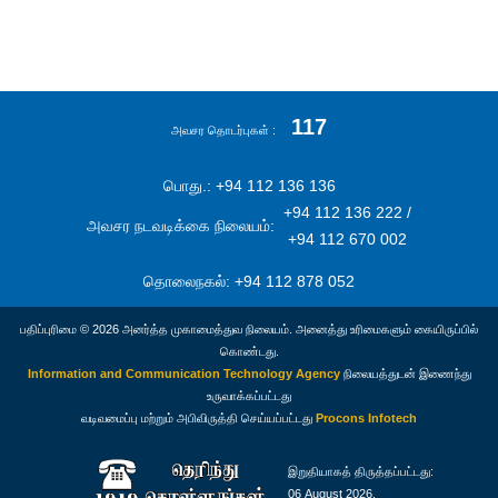
117
அவசர தொடர்புகள்
பொது.: +94 112 136 136
+94 112 136 222 /
அவசர நடவடிக்கை நிலையம்:
+94 112 670 002
தொலைநகல்: +94 112 878 052
பதிப்புரிமை © 2026 அனர்த்த முகாமைத்துவ நிலையம். அனைத்து உரிமைகளும் கையிருப்பில்
கொண்டது.
Information and Communication Technology Agency
நிலையத்துடன் இணைந்து
உருவாக்கப்பட்டது
வடிவமைப்பு மற்றும் அபிவிருத்தி செய்யப்பட்டது
Procons Infotech
இறுதியாகத் திருத்தப்பட்டது:
06 August 2026.