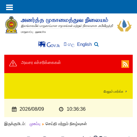
English
සිංහල
அவசர எச்சரிக்கைகள்
மேலும் பார்க்க
2026/08/09
10:36:37
இருக்குமிடம்:
முகப்பு
செய்தி மற்றும் நிகழ்வுகள்