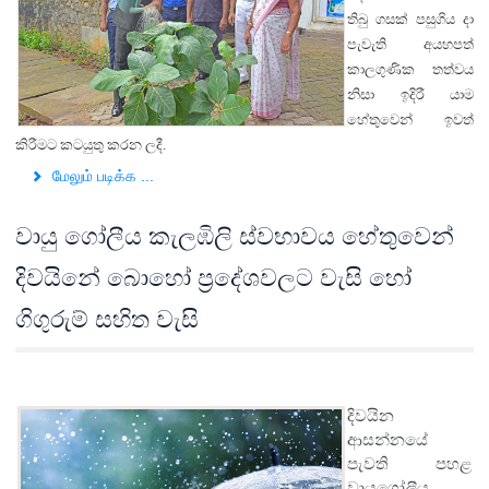
තිබු ගසක් පසුගිය දා
පැවැති අයහපත්
කාලගුණික තත්වය
නිසා ඉදිරී යාම
හේතුවෙන් ඉවත්
කිරීමට කටයුතු කරන ලදී.
மேலும் படிக்க ...
වායු ගෝලීය කැලඹිලි ස්වභාවය හේතුවෙන්
දිවයිනේ බොහෝ ප්‍රදේශවලට වැසි හෝ
ගිගුරුම් සහිත වැසි
දිවයින
ආසන්නයේ
පැවති පහළ
වායුගෝලීය