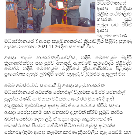
මධ්‍යස්ථානයේ
ආපදා ප්‍රතික්‍රියා
මුලික පාඨමාලාව
හදාරණ යුධ
හමුදා භට පිරිස්
ආපදා
කළමනාකරණ
මධ්‍යස්ථානයේ දී ආපදා කළමනාකරණ ක්‍රියාවලිය පිළිබද පුහුණු
වැඩසටහනකට 2021.11.26 දින සහභාගී විය.
ආපදා කළම නාකරණ
ක්‍රියාවලිය, හදිසි මෙහෙයුම් මැදිරි
ක්‍රියාකාරීතවය සහ පුර්ව අනතුරු ඇගවීමේ ක්‍රමවේදය පිළිබදව
මෙන්ම හදිසි මෙහෙයුම් මැදිරියේ ක්‍රියාකාරීත්වය පිළිබදව
ප්‍රායෝගික දැනුම ලබාදීම මෙම පුහුණු වැඩමුළුට ඇතුලත් විය.
මෙම අවස්ථාවට සහභාගී වු ආපදා කළමනාකරණ
මධ්‍යස්ථානයේ අධ්‍යක්ෂ ජෙනරාල් විශ්‍රාමික මේජර් ජෙනරාල්
සුදන්ත රණසිංහ මහතා වර්තමානයේ රට මුහුණ දී ඇති
දරුණුතම ත්‍රස්තවාදය ආපදා බවත් එය පරාජය කිරීම සදහා
ආපදා පෙරසුදානම සහ ජනතාව දැනුවත් කිරීම ප්‍රමුඛ කාර්ය
බවත් පෙන්වා දෙන ලදී. ඒ සදහා අපදා කළමනාකරණ
මධ්‍යස්ථානය පියවර ගනිමින් සිටින බව පැවසු අධ්‍යක්ෂ
ජෙනරාල්තුමා ආපදා කළමනාකරණ ක්‍රියාවලිය තුළ සෙවීම් සහ