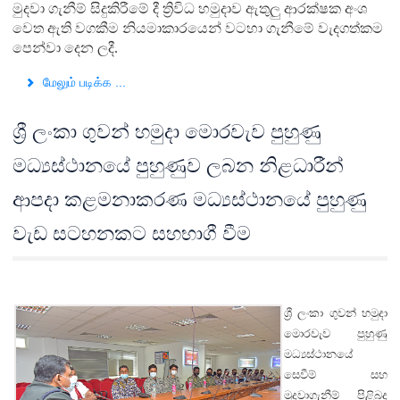
මුදවා ගැනීම් සිදුකිරීමේ දී ත්‍රිවිධ හමුදාව ඇතුලු ආරක්ෂක අංශ
වෙත ඇති වගකීම නියමාකාරයෙන් වටහා ගැනීමේ වැදගත්කම
පෙන්වා දෙන ලදී.
மேலும் படிக்க ...
ශ්‍රී ලංකා ගුවන් හමුදා මොරවැව පුහුණු
මධ්‍යස්ථානයේ පුහුණුව ලබන නිළධාරීන්
ආපදා කළමනාකරණ මධ්‍යස්ථානයේ පුහුණු
වැඩ සටහනකට සහභාගී වීම
ශ්‍රී ලංකා ගුවන් හමුදා
මොරවැව පුහුණු
මධ්‍යස්ථානයේ ‍
සෙවීම් සහ
මුදවාගැනීම් පිළිබද