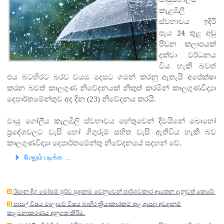
කැළඹිලි
ස්වභාවය ඉදිරි
24
පැය
තුළ අඩු
පීඩන කලාපයක්
දක්වා වර්ධනය
විය හැකි බවත්
එය බටහිරට බරව වයඹ දෙසට ගමන් කරනු ඇතැයි අපේක්ෂා
කරන බවත් කාලගුණ නිවේදනයක් නිකුත් කරමින් කාලගුණවිද්‍යා
දෙපාර්තමේන්තුව අද දින (23) නිවේදනය කරයි.
වායු ගෝලීය කැලඹිලි ස්වභාවය හේතුවෙන් දිවයිනේ බොහෝ
ප්‍රදේශවලට වැසි හෝ ගිගුරුම් සහිත වැසි ඇතිවිය හැකි බව
කාලගුණවිද්‍යා දෙපාර්තමේන්තු නිවේදනයේ සදහන් වේ.
மேலும் படிக்க ...
ඊසාන දිග මෝසම් පුර්ව සුදානම වෙනුවෙන් පාර්ශවකාර ආයතන දැනුවත් කෙරේ.
පාසල් විෂය මාලාවේ විෂය බාහිර ක්‍රියාකාරකම් තුළ ආපදා අවදානම්
කළමනාකරණය අනුගත කිරිම.