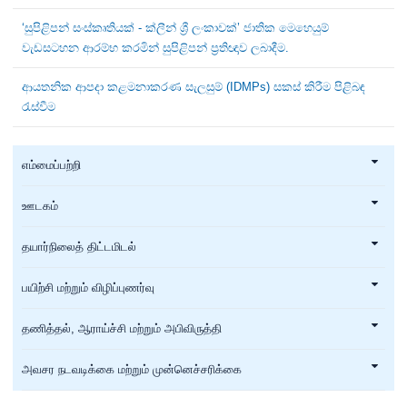
‘සුපිළිපන් සංස්කෘතියක් - ක්ලීන් ශ්‍රී ලංකාවක්’ ජාතික මෙහෙයුම්
වැඩසටහන ආරම්භ කරමින් සුපිළිපන් ප්‍රතිඥාව ලබාදීම.
ආයතනික ආපදා කළමනාකරණ සැලසුම් (IDMPs) සකස් කිරීම පිළිබඳ
රැස්වීම
எம்மைப்பற்றி
ஊடகம்
தயார்நிலைத் திட்டமிடல்
பயிற்சி மற்றும் விழிப்புணர்வு
தணித்தல், ஆராய்ச்சி மற்றும் அபிவிருத்தி
அவசர நடவடிக்கை மற்றும் முன்னெச்சரிக்கை