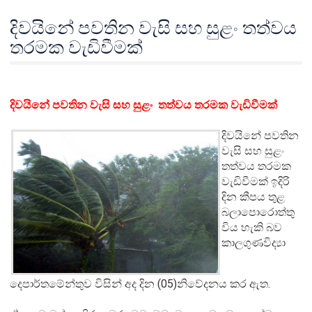
දිවයිනේ පවතින වැසි සහ සුළං තත්වය
තරමක වැඩිවීමක්
දිවයිනේ පවතින වැසි සහ සුළං තත්වය තරමක වැඩිවීමක්
දිවයිනේ පවතින
වැසි සහ සුළං
තත්වය තරමක
වැඩිවීමක් ඉදිරි
දින කීපය තුළ
බලාපොරොත්තු
විය හැකි බව
කාලගුණවිද්‍යා
දෙපාර්තමේන්තුව විසින් අද දින (05)නිවේදනය කර ඇත.