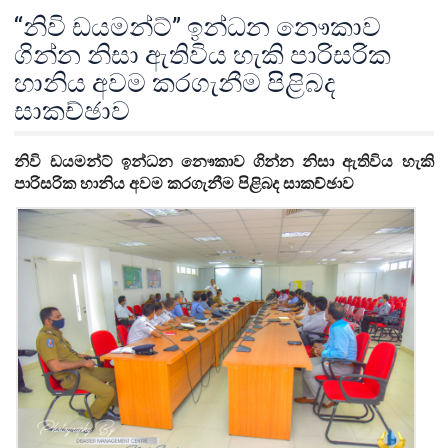
“නිවි ඩයමන්ට්” ඉන්ධන නෞකාව
ගින්න නිසා ඇතිවිය හැකි පාරිසරික
හානිය අවම කරගැනීම පිළිබද
සාකච්ඡාව
නිවි ඩයමන්ට්
ඉන්ධන නෞකාව ගින්න නිසා ඇතිවිය හැකි
පාරිසරික හානිය අවම කරගැනීම පිළිබද සාකච්ඡාව