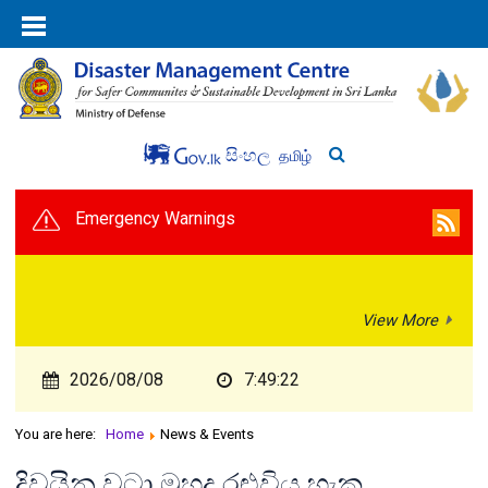
සිංහල
தமிழ்
Emergency Warnings
View More
2026/08/08
7:49:22
You are here:
Home
News & Events
දිවයින වටා මුහුද රළුවිය හැක.