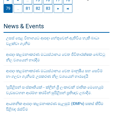
79
...
81
82
83
News & Events
උසස් පෙළ විභාගයට ආපදා හේතුවෙන් ඇතිවිය හැකි බාධා
වළක්වා ගැනීම
ආපදා කළමනාකරණ මධ්‍යස්ථානය වෙත ජීවිතාරක්ෂක බෝට්ටු
නිල වශයෙන් භාරදීම
ආපදා කළමනාකරණ මධ්‍යස්ථානය වෙත මානුෂීය සහ සෙවීම්
හා ගලවා ගැනීමේ උපකරණ නිල වශයෙන් භාරදෙයි
‘සුපිළිපන් සංස්කෘතියක් - ක්ලීන් ශ්‍රී ලංකාවක්’ ජාතික මෙහෙයුම්
වැඩසටහන ආරම්භ කරමින් සුපිළිපන් ප්‍රතිඥාව ලබාදීම.
ආයතනික ආපදා කළමනාකරණ සැලසුම් (IDMPs) සකස් කිරීම
පිළිබඳ රැස්වීම