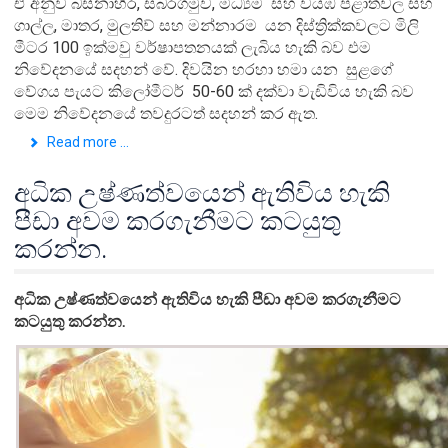
ඒ අනුව බස්නාහිර, සබරගමුව, මධ්‍යම සහ වයඹ පළාත්වල සහ
ගාල්ල, මාතර, මුලතිව් සහ මන්නාරම යන දිස්ත්‍රික්කවලට මිලි
මීටර 100 ඉක්මවු වර්ෂාපතනයක් ලැබිය හැකි බව එම
නිවේදනයේ සදහන් වේ. දිවයින හරහා හමා යන සුළගේ
වේගය පැයට කිලෝමීටර් 50-60 ක් දක්වා වැඩිවිය හැකි බව
මෙම නිවේදනයේ තවදුරටත් සදහන් කර ඇත.
Read more ...
අධික උෂ්ණත්වයෙන් ඇතිවිය හැකි
පීඩා අවම කරගැනීමට කටයුතු
කරන්න.
අධික උෂ්ණත්වයෙන් ඇතිවිය හැකි පීඩා අවම කරගැනීමට
කටයුතු කරන්න.