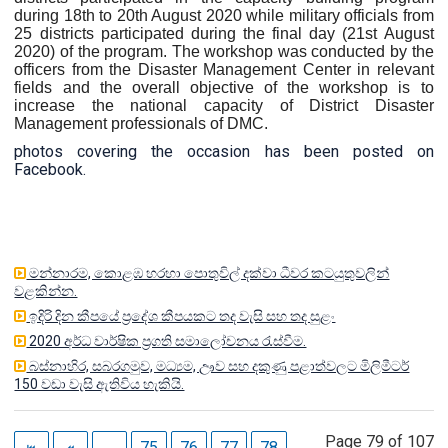
during 18th to 20th August 2020 while military officials from
25 districts participated during the final day (21st August
2020) of the program. The workshop was conducted by the
officers from the Disaster Management Center in relevant
fields and the overall objective of the workshop is to
increase the national capacity of District Disaster
Management professionals of DMC.
photos covering the occasion has been posted on
Facebook.
මන්නාරම, කොළඹ හරහා පොතුවිල් දක්වා ධීවර කටයුතුවලින්
වළකින්න.
ඉදිරි දින කීපයේ ප්‍රදේශ කීපයකට තද වැසි සහ තද සුළං
2020 අර්ධ වාර්ෂික ප්‍රගති සමාලෝචනය රැස්වීම.
බස්නාහිර, සබරගමුව, මධ්‍යම, ඌව සහ දකුණු පළාත්වලට මිලිමීටර්
150 වඩා වැසි ඇතිවිය හැකියි.
Page 79 of 107
...
75
76
77
78