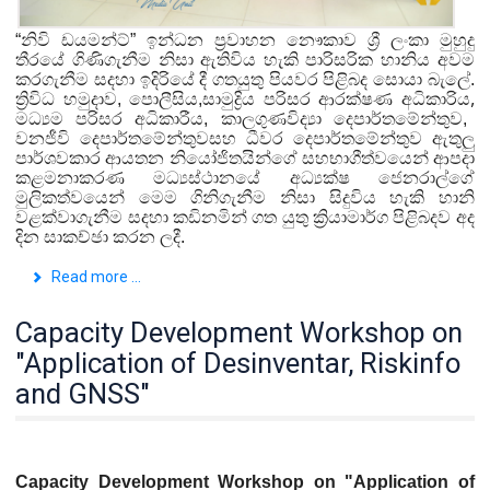
“
නිවි ඩයමන්ට්
”
ඉන්ධන ප්‍රවාහන නෞකාව ශ්‍රී ලංකා මුහුදු
තීරයේ ගිණිගැනීම නිසා ඇතිවිය හැකි පාරිසරික හානිය අවම
කරගැනීම සදහා ඉදිරියේ දී ගතයුතු පියවර පිළිබද සොයා බැලේ.
,
ත්‍රිවිධ හමුදාව, පොලීසිය,
සාමුද්‍රිය පරිසර ආරක්ෂණ අධිකාරිය
මධ්‍යම පරිසර අධිකාරීය, කාලගුණවිද්‍යා දෙපාර්තමේන්තුව,
වනජීවි දෙපාර්තමේන්තුව
සහ ධීවර දෙපාර්තමේන්තුව ඇතුලු
පාර්ශවකාර ආයතන නියෝජිතයින්ගේ සහභාගීත්වයෙන් ආපදා
කළමනාකරණ මධ්‍යස්ථානයේ අධ්‍යක්ෂ ජෙනරාල්ගේ
මුලිකත්වයෙන් මෙම ගිනිගැනීම නිසා සිදුවිය හැකි හානි
වළක්වාගැනීම සදහා කඩිනමින් ගත යුතු ක්‍රියාමාර්ග පිළිබදව අද
දින සාකච්ඡා කරන ලදී.
Read more ...
Capacity Development Workshop on
"Application of Desinventar, Riskinfo
and GNSS"
Capacity Development Workshop on "Application of