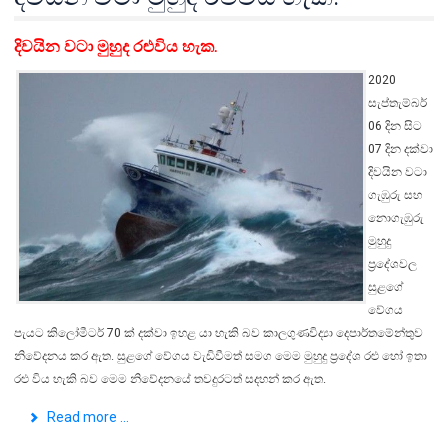
දිවයින වටා මුහුද රළුවිය හැක.
2020
සැප්තැම්බර්
06 දින සිට
07 දින දක්වා
දිවයින වටා
ගැඹුරු සහ
නොගැඹුරු
මුහුදු
ප්‍රදේශවල
සුළගේ
වේගය
පැයට කිලෝමීටර් 70 ක් දක්වා ඉහළ යා හැකි බව කාලගුණවිද්‍යා දෙපාර්තමේන්තුව
නිවේදනය කර ඇත. සුළගේ වේගය වැඩිවීමත් සමග මෙම මුහුදු ප්‍රදේශ රළු හෝ ඉතා
රළු විය හැකි බව මෙම නිවේදනයේ තවදුරටත් සදහන් කර ඇත.
Read more ...