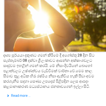
දෘශ්‍ය සුර්යයා දකුණට ගමන් කිරීමේ දී අගෝස්තු 28 දින සිට
සැප්තැම්බර් 08 දක්වා ශ්‍රී ලංකාවට ආසන්න අක්ෂාංශවලට
සෘජුවම ඉහළින් ගමන් කරයි. මේ නිසා දිවයිනේ බොහෝ
පළාත්වලට උෂ්ණත්වය වැඩිවීමක් වාර්තා වේ.මෙම කාල
සීමාව තුළ අධික හිරැ රෂ්මිය නිසා ඇතිවිය හැකි පීඩා අවම
කරගැනීම සදහා සෞඛ්‍ය උපදෙස් පිළිපදින ලෙස ආපදා
කළමානාකරණ මධ්‍යස්ථානය ජනතාවගෙන් ඉල්ලා සිටී.
Read more ...