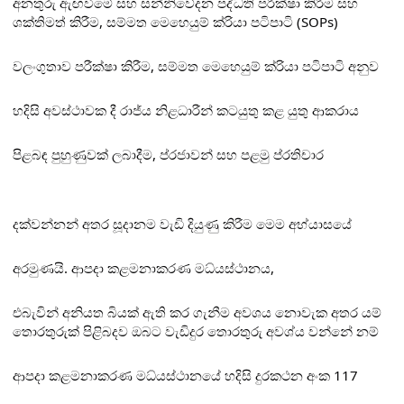
අනතුරු ඇඟවීමේ සහ සන්නිවේදන පද්ධති පරීක්ෂා කිරීම සහ
ශක්තිමත් කිරීම, සම්මත මෙහෙයුම් ක්
රියා පටිපාටි (SOPs)
වලංගුතාව පරීක්ෂා කිරීම, සම්මත මෙහෙයුම් ක්
රියා පටිපාටි අනුව
හදිසි අවස්ථාවක දී රාජ්
ය නිළධාරීන් කටයුතු කළ යුතු ආකරාය
පිළබඳ පුහුණුවක් ලබාදීම, ප්
රජාවන් සහ පළමු ප්
රතිචාර
දක්වන්නන් අතර සූදානම වැඩි දියුණු කිරීම මෙම අභ්
යාසයේ
අරමුණයි. ආපදා කළමනාකරණ මධ්
යස්ථානය,
එබැවින් අනියත බියක් ඇති කර ගැනීම අවශය නොවැක අතර යම්
තොරතුරුක් පිළිබදව ඔබට වැඩිදුර තොරතුරු අවශ්
ය වන්නේ නම්
ආපදා කළමනාකරණ මධ්
යස්ථානයේ හදිසි දුරකථන අංක 117