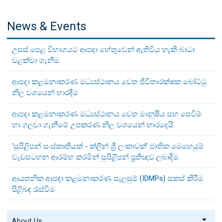
News & Events
උසස් පෙළ විභාගයට ආපදා හේතුවෙන් ඇතිවිය හැකි බාධා
වළක්වා ගැනීම
ආපදා කළමනාකරණ මධ්‍යස්ථානය වෙත ජීවිතාරක්ෂක බෝට්ටු
නිල වශයෙන් භාරදීම
ආපදා කළමනාකරණ මධ්‍යස්ථානය වෙත මානුෂීය සහ සෙවීම්
හා ගලවා ගැනීමේ උපකරණ නිල වශයෙන් භාරදෙයි
‘සුපිළිපන් සංස්කෘතියක් - ක්ලීන් ශ්‍රී ලංකාවක්’ ජාතික මෙහෙයුම්
වැඩසටහන ආරම්භ කරමින් සුපිළිපන් ප්‍රතිඥාව ලබාදීම.
ආයතනික ආපදා කළමනාකරණ සැලසුම් (IDMPs) සකස් කිරීම
පිළිබඳ රැස්වීම
About Us