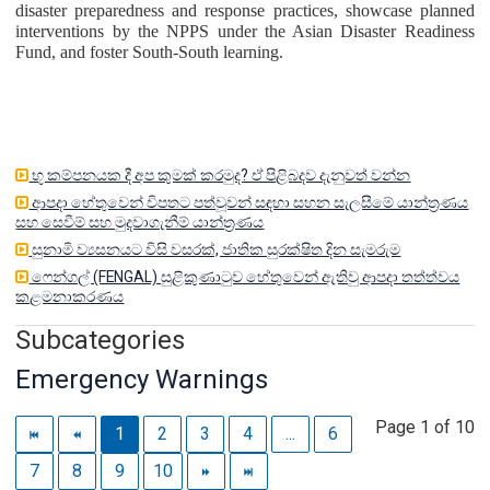
disaster preparedness and response practices, showcase planned
interventions by the NPPS under the Asian Disaster Readiness
Fund, and foster South-South learning.
භූ කම්පනයක දී අප කුමක් කරමුද? ඒ පිළිබදව දැනුවත් වන්න
ආපදා හේතුවෙන් විපතට පත්වූවන් සඳහා සහන සැලසීමේ යාන්ත්‍රණය
සහ සෙවීම් සහ මුදවාගැනීම් යාන්ත්‍රණය
සුනාමි ව්‍යසනයට විසි වසරක්, ජාතික සුරක්ෂිත දින සැමරුම
ෆෙන්ගල් (FENGAL) සුළිකුණාටුව හේතුවෙන් ඇතිවු ආපදා තත්ත්වය
කළමනාකරණය
Subcategories
Emergency Warnings
Page 1 of 10
1
2
3
4
...
6
7
8
9
10