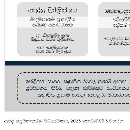
ආපදා කළමනාකරණ මධ්
යස්ථානය, 2025 නොවැම්බර් 5 වන දින