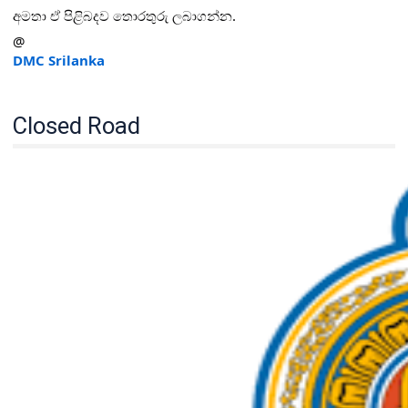
අමතා ඒ පිළිබදව තොරතුරු ලබාගන්න.
@
DMC Srilanka
Closed Road