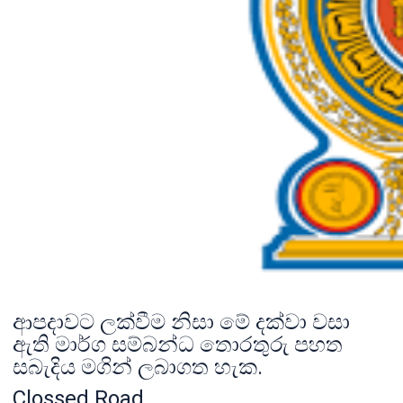
ආපදාවට ලක්වීම නිසා මේ දක්වා වසා
ඇති මාර්ග සම්බන්ධ තොරතුරු පහත
සබැදිය මගින් ලබාගත හැක.
Clossed Road