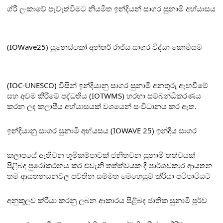
ශ්
රී ලංකාවේ පැවැත්වීමට නියමිත ඉන්දියන් සාගර සුනාමි අභ්
යාසය
(IOWave25) යුනෙස්කෝ අන්තර් රාජ්
ය සාගර විද්
යා කොමිසම
(IOC-UNESCO) විසින් ඉන්දියානු සාගර සුනාමි අනතුරු ඇඟවීමේ
සහ අවම කිරීමේ පද්ධතිය (IOTWMS) හරහා සම්බන්ධීකරණය
කරන ලද කලාපීය අභ්
යාසයක් වශයෙන් සංවිධානය කර ඇත.
ඉන්දියානු සාගර සුනාමි අභ්
යසය (IOWAVE 25) ඉන්දීය සාගර
කලාපයේ ඇතිවන භූමිකම්පාවක් ජනිතවන සුනාමි තත්වයක්
පිළිබද පුරෝකථනය කර එවැනි තත්ත්වයක දී පාර්ශවකාර ආයතන
තම ආයතනයනවල පවතින සම්මත මෙහෙයුම් ක්
රියා පටිපාටියට
අනුකූලව ක්
රියා කරනු ලබන ආකාරය පිළිබද ජාතික සුනාමි පූර්ව