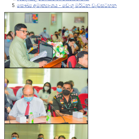
සෞඛ්‍ය අමාත්‍යාංශය - ඩෙංගු මර්ධන වැඩසටහන