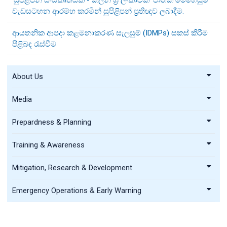
වැඩසටහන ආරම්භ කරමින් සුපිළිපන් ප්‍රතිඥාව ලබාදීම.
ආයතනික ආපදා කළමනාකරණ සැලසුම් (IDMPs) සකස් කිරීම
පිළිබඳ රැස්වීම
About Us
Media
Prepardness & Planning
Training & Awareness
Mitigation, Research & Development
Emergency Operations & Early Warning