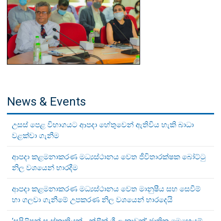
News & Events
උසස් පෙළ විභාගයට ආපදා හේතුවෙන් ඇතිවිය හැකි බාධා
වළක්වා ගැනීම
ආපදා කළමනාකරණ මධ්‍යස්ථානය වෙත ජීවිතාරක්ෂක බෝට්ටු
නිල වශයෙන් භාරදීම
ආපදා කළමනාකරණ මධ්‍යස්ථානය වෙත මානුෂීය සහ සෙවීම්
හා ගලවා ගැනීමේ උපකරණ නිල වශයෙන් භාරදෙයි
‘සුපිළිපන් සංස්කෘතියක් - ක්ලීන් ශ්‍රී ලංකාවක්’ ජාතික මෙහෙයුම්