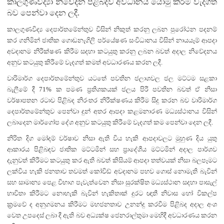
කාලගුණවිද්‍යා නිවේදන පිළිබදව අවධානය යොමු කිරීම වැදගත්
බව පෙන්වා දෙන ලදී.
කාලගුණවිද්‍ය දෙපාර්තමේන්තුව විසින් නිකුත් කරනු ලබන පුරෝථන පදනම්
කර ගනිමින් ජාතික ගොඩනැගිලි පර්යේෂණ සංවිධානය විසින් නායයෑම් ආපදා
අවදානම නිරීක්ෂණ කිරීම සදහා කටයුතු කරනු ලබන බවත් අදාල නිවේදනය
අනුව කටයුතු කිරීමේ වැදගත් කමත් අවධාරණය කරන ලදී.
වාරිමාර්ග දෙපාර්තමේන්තුව යටතේ පවතින ජලාශවල ජල මට්ටම සළකා
බැලීමේ දී 71% ක පමණ ප්‍රතිශකයක් ජලය පිරී පවතින බවත් ඒ නිසා
වර්ෂාපතන රටාව පිළිබද නිරංතර නිරීක්ෂණය කිරීම සිදු කරන බව වාරිමාර්ග
දෙපාර්තමේන්තුව පෙන්වා දුන් අතර ආපදා කළමනාරණ මධ්‍යස්ථානය විසින්
ලබාදෙන මාර්ගෝප දේශ අනුව කටයුතු කිරීමේ වැදගත් කම පෙන්වා දෙන ලදී.
නිරිත දිග මෝදම් වර්ෂාව නිසා ඇති විය හැකි ආපදාවලට මුහුණ දිය යුතු
ආකාරය පිළිබඳව ජාතික මට්ටමින් සහ ප්‍රාදේශීය මට්ටමින් අදාල පාර්ශව
දැනුවත් කිරීමට කටයුතු කර ඇති බවත් කිසියම් ආපදා තත්වයක් නිසා බලපෑමට
ලක්විය හැකි ජනතාව තවමත් කෝවිඩ් අවදානම පහව ගොස් නොමැති බැවින්
සහ සාමාන්‍ය පෙළ විභාග පැවැත්වෙන නිසා සුරක්ෂිත මධ්‍යස්ථාන සදහා පාසැල්
භාවිතා කිරීමට නොහැකි බැවින් හැකිතාක් දුරට ඥාතී නිවාස හෝ විකල්ප
ක්‍රමවේ ද අනුගමනය කිරීමට මහජනතාව උනන්දු කරවීම පිළිබද අදාල අංශ
වෙත උපදෙස් ලබා දී ඇති බව අධ්‍යක්ෂ ජෙනරාල්තුමා මෙහිදී අවධාරණය කරන