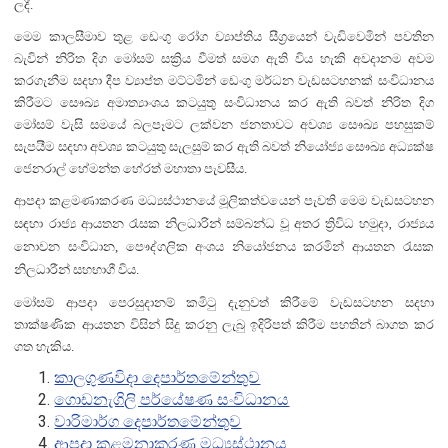
ලදී.
මෙම කාලසීමාව තුළ ඩෙංගු රෝග ව්‍යාප්තිය සීග්‍රයෙන් වැඩිවෙමින් පවතින
බැවින් නිරිත දිග මෝසම් සක්‍රිය වීමත් සමග ඇති විය හැකි අවදානම අවම
කරගැනීම සදහා දීප ව්‍යාප්ත මට්ටමින් ඩෙංගු මර්ධන වැඩසටහනක් සංවිධානය
කිරීමට සෞඛ්‍ය අමාත්‍යාංශය කටයුතු සංවිධානය කර ඇති බවත් නිරිත දිග
මෝසම් වැසි සමයේ බලපෑමට ලක්වන ජනතාවට අවශ්‍ය සෞඛ්‍ය පහසුකම්
සැපයීම සදහා අවශ්‍ය කටයුතු සැලසුම් කර ඇති බවත් නියෝජ්‍ය සෞඛ්‍ය අධ්‍යක්ෂ
ජෙනරාල් හේමන්ත හේරත් මහාතා පැවසීය.
ආපදා කළමණාකරණ මධ්‍යස්ථානයේ මූලිකත්වයෙන් පැවති මෙම වැඩසටහන
සඳහා රාජ්‍ය ආයතන රැසක නිලධාරින් සම්බන්ධ වූ අතර ත්‍රිවිධ හමුදා‚ රාජ්‍යය
නොවන සංවිධාන, පෞ
ද්ගලික අංශය නියෝජනය කරමින් ආයතන රැසක
නිලධාරීන් සහභාගී විය.
මෝසම් ආපදා පෙරසුදානම් කමිටු දැනුවත් කිරීමේ වැඩසටහන සදහා
තාක්ෂණික ආයතන විසින් සිදු කරනු ලැබු ඉදිරිපත් කිරීම පහතින් බාගත කර
ගත හැකිය.
කාලගුණවිදා දෙපාර්තමේන්තුව
ගොඩනැගිලි පර්යේෂණ සංවිධානය
වාරිමාර්ග දෙපාර්තමේන්තුව
ආපදා කළමනාකරණ මධ්‍යස්ථානය