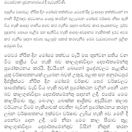
මධ්‍යස්ථාන ශ්‍රවනාගාරයේ දී පැවැත්විණි.
පසුගිය වසරවල නිරිත දිග මෝසම් තත්ත්වය යටතේ සිදු වූ ආපදා තත්ත්වයන් හා
හානි පිළිබඳව අවධානය යොමු කරමින්
එලැඹෙන මෝසම් වර්ෂාව නිසා ඇති
විය හැකි ආපදා හානිය අමව කර ගැනීම සදහා පාර්ශව කාර ආයතනවල පුර්ව
සුදානම සොයා බැලීම සහ
ඇතිවිය හැකි ආපදා අවදානම හැකිතාක් දුරට අවම
කර ගැනීම සදහා අවශ්‍ය සැලසුම් සකස් කරගැනීම මෙම වැඩසටහ‍නේ මූලික
අරමුණ විය.
මෙවර
නිරිත දිග මෝසම තත්වය මැයි මස තුන්වන සතිය වන
විට සක්‍රීය විය හැකි බව කාලගුණවිද්‍යා දෙපාර්තමේන්තු
පුරෝකථනය කරයි. දිවයිනේ බොහෝ ප්‍රදේශවලට සැළකිය
යුතු වර්ෂාපතනයක් ලැබෙන බවත් උතුරු පළාත සහ අනුරාධපුර
දිස්ත්‍රික්යට නිරිත දිග මෝසම් වර්ෂාව පෙර වර්ෂවලට
සාපේක්ෂව වැඩි විය හැකි බවත් පුරෝකථන වලින් පෙනී යන
බව කාලගුණවිද්‍යා දෙපාර්තමේන්තු සදහන් ලදී. එසේම මෙම
කාලසීමාව තුළ බෙංගාල බොක්ක ආශ්‍රිතව අඩුපීඩන කලාප
වර්ධනය වීමේ හැකියාවක් පවතින බැවින් පුරෝකථනය කරනු
ලබන වර්ෂාපතනය ඉක්මවා වර්ෂාව ලැබිය හැකි බව මෙහි දී
පෙන්වා දෙන ලදී. මේ නිසා මෙම කාල සීමාව තුළ
කාලගුණවිද්‍යා දෙපාර්තමේන්තුව විසින් නිකුත් කරන