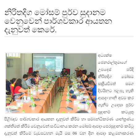
නිරිතදිග මෝසම් පුර්ව සුදානම
වෙනුවෙන් පාර්ශවකාර ආයතන
දැනුවත් කෙරේ.
අධ්‍යක්ෂ
ජෙනරාල්තුමාගේ
උපදෙස් පරිදි
නිරිතදිග මෝසම
සක්‍රීයවීමත්
සමග
දිවයිනට බලපෑ හැකි
ආපදා හානි අවම කර
ගැනීම උදෙසා පූර්ව
සූදානම් කටයුතු
පිළිබඳව පාර්ශවකාර ආයතන දැනුවත් කිරීම හා සම්බන්ධීකරණ යාන්ත්‍රණය
ශක්තිමත් කිරීම වෙනුවෙන් සංවිධානය කරන මෝසම් ආපදා පෙරසුදානම් කමිටු
දැනුවත් කිරීමේ වැඩසටහන මැයි මස 06 වන දින
ආපදා කළමනාකරණ