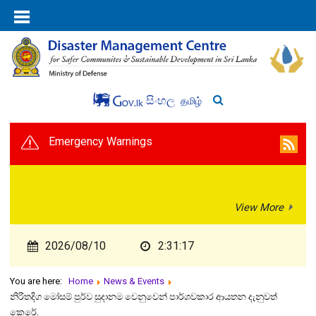
සිංහල
தமிழ்
Emergency Warnings
View More
2026/08/10
2:31:17
You are here:
Home
News & Events
නිරිතදිග මෝසම් පුර්ව සුදානම වෙනුවෙන් පාර්ශවකාර ආයතන දැනුවත්
කෙරේ.