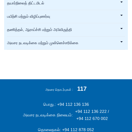
தயார்நிலைத் திட்டமிடல்
பயிற்சி மற்றும் விழிப்புணர்வு
தணித்தல், ஆராய்ச்சி மற்றும் அபிவிருத்தி
அவசர நடவடிக்கை மற்றும் முன்னெச்சரிக்கை
117
அவசர தொடர்புகள்
பொது.: +94 112 136 136
+94 112 136 222 /
அவசர நடவடிக்கை நிலையம்:
+94 112 670 002
தொலைநகல்: +94 112 878 052