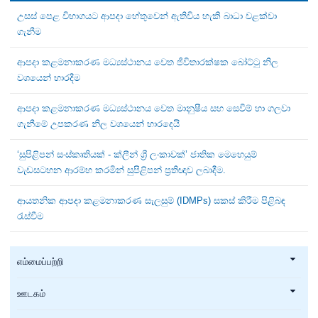
උසස් පෙළ විභාගයට ආපදා හේතුවෙන් ඇතිවිය හැකි බාධා වළක්වා
ගැනීම
ආපදා කළමනාකරණ මධ්‍යස්ථානය වෙත ජීවිතාරක්ෂක බෝට්ටු නිල
වශයෙන් භාරදීම
ආපදා කළමනාකරණ මධ්‍යස්ථානය වෙත මානුෂීය සහ සෙවීම් හා ගලවා
ගැනීමේ උපකරණ නිල වශයෙන් භාරදෙයි
‘සුපිළිපන් සංස්කෘතියක් - ක්ලීන් ශ්‍රී ලංකාවක්’ ජාතික මෙහෙයුම්
වැඩසටහන ආරම්භ කරමින් සුපිළිපන් ප්‍රතිඥාව ලබාදීම.
ආයතනික ආපදා කළමනාකරණ සැලසුම් (IDMPs) සකස් කිරීම පිළිබඳ
රැස්වීම
எம்மைப்பற்றி
ஊடகம்