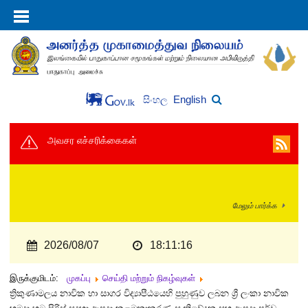
English
සිංහල
அவசர எச்சரிக்கைகள்
மேலும் பார்க்க
2026/08/07
18:11:16
இருக்குமிடம்:
முகப்பு
செய்தி மற்றும் நிகழ்வுகள்
ත්‍රිකුණාමලය නාවික හා සාගර විද්‍යාපීඨයෙහි පුහුණුව ලබන ශ්‍රී ලංකා නාවික