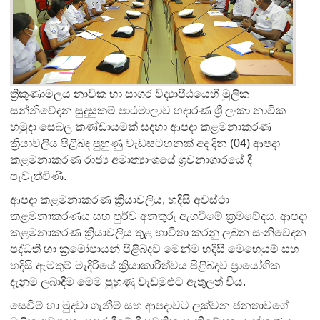
ත්‍රිකුණාමලය නාවික හා සාගර විද්‍යාපීඨයෙහි මුලික
සන්නිවේදන සුදුසුකම් පාඨමාලාව හදාරණ ශ්‍රී ලංකා නාවික
හමුදා සෙබල කණ්ඩායමක් සදහා ආපදා කළමනාකරණ
ක්‍රියාවලිය පිළිබද පුහුණු වැඩසටහනක් අද දින (04) ආපදා
කළමනාකරණ රාජ්‍ය අමාත්‍යාංශයේ ශ්‍රවනාගාරයේ දී
පැවැත්විණි.
ආපදා කළමනාකරණ ක්‍රියාවලිය, හදිසි අවස්ථා
කළමනාකරණය සහ පුර්ව අනතුරු ඇගවීමේ ක්‍රමවේදය, ආපදා
කළමනාකරණ ක්‍රියාවලිය තුළ භාවිතා කරනු ලබන සංනිවේදන
පද්ධති හා ක්‍රමෝපායන් පිළිබදව මෙන්ම හදිසි මෙහෙයුම් සහ
හදිසි ඇමතුම් මැදිරියේ ක්‍රියාකාරීත්වය පිළිබදව ප්‍රායෝගික
දැනුම ලබාදීම මෙම පුහුණු වැඩමුළුට ඇතුලත් විය.
සෙවීම් හා මුදවා ගැනීම් සහ ආපදාවට ලක්වන ජනතාවගේ