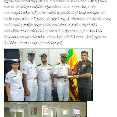
මුලික අවශ්‍යතා සපුරාදීමේ දී පවතින සංනිවේදන යාන්ත්‍රණය
සහ සංනිවේදන පද්ධති ක්‍රියාත්මක වන ආකාරය, හදිසි
මෙහෙයුම් ක්‍රියාවලිය හා හදිසි ඇමතුම් මැදිරියේ කටයුතු සිදු
කරන ආකාරය පිළිබදව හොදින් හදාරා ජනතාවට වඩාත් හොද
සේවයක් ලබාදීම සදහා සිය යෝජනා ලබාදිය හැකි බව
සමාරම්භක අවස්ථාවට සහභාගී වු ආපදා කළමනාකරණ
මධ්‍යස්ථානයේ අධ්‍යක්ෂ ජෙනරාල් මේජර් ජෙනරාල් සුදන්ත
රණසිංහ මහතා අදහස් දක්වන ලදී.