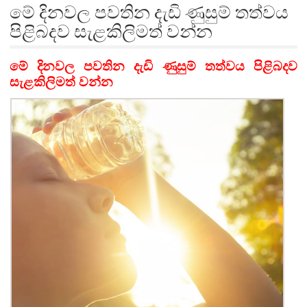
මේ දිනවල පවතින දැඩි ණුසුම් තත්වය
පිළිබදව සැළකිලිමත් වන්න
මේ දිනවල පවතින දැඩි ණුසුම් තත්වය පිළිබදව
සැළකිලිමත් වන්න