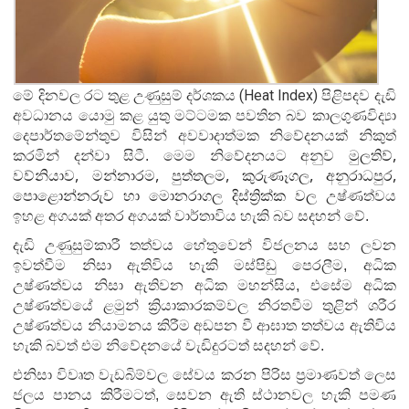
(Heat Index)
මේ දිනවල රට තුළ උණුසුම් දර්ශකය
පිළිපදව දැඩි
අවධානය යොමු කළ යුතු මට්ටමක පවතින බව කාලගුණවිද්‍යා
දෙපාර්තමේන්තුව විසින් අවවාදාත්මක නිවේදනයක් නිකුත්
,
කරමින් දන්වා සිටී. මෙම නිවේදනයට අනුව
මුලතිව්
,
,
,
,
,
වව්නියාව
මන්නාරම
පුත්තලම
කුරුණෑගල
අනුරාධපුර
පොළොන්නරුව හා මොනරාගල දිස්ත්‍රික්ක වල
උෂ්ණත්වය
ඉහළ අගයක් අතර අගයක් වාර්තාවිය හැකි බව සදහන් වේ.
දැඩි උණුසුම්කාරී තත්වය හේතුවෙන් විජලනය සහ ලවන
ඉවත්වීම නිසා ඇතිවිය හැකි මස්පිඩු පෙරලීම, අධික
උෂ්ණත්වය නිසා ඇතිවන අධික මහන්සිය, එසේම අධික
උෂ්ණත්වයේ ළමුන් ක්‍රියාකාරකම්වල නිරතවීම තුළින් ශරීර
උෂ්ණත්වය නියාමනය කිරීම අඩපන වී ආඝාත තත්වය ඇතිවිය
හැකි බවත් එම නිවේදනයේ වැඩිදුරටත් සදහන් වේ.
එනිසා විවෘත වැඩබිම්වල සේවය කරන පිරිස ප්‍රමාණවත් ලෙස
ජලය පානය කිරීමටත්, සෙවන ඇති ස්ථානවල හැකි පමණ