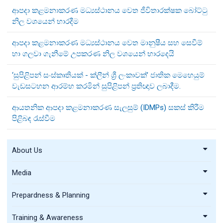
ආපදා කළමනාකරණ මධ්‍යස්ථානය වෙත ජීවිතාරක්ෂක බෝට්ටු
නිල වශයෙන් භාරදීම
ආපදා කළමනාකරණ මධ්‍යස්ථානය වෙත මානුෂීය සහ සෙවීම්
හා ගලවා ගැනීමේ උපකරණ නිල වශයෙන් භාරදෙයි
‘සුපිළිපන් සංස්කෘතියක් - ක්ලීන් ශ්‍රී ලංකාවක්’ ජාතික මෙහෙයුම්
වැඩසටහන ආරම්භ කරමින් සුපිළිපන් ප්‍රතිඥාව ලබාදීම.
ආයතනික ආපදා කළමනාකරණ සැලසුම් (IDMPs) සකස් කිරීම
පිළිබඳ රැස්වීම
About Us
Media
Prepardness & Planning
Training & Awareness