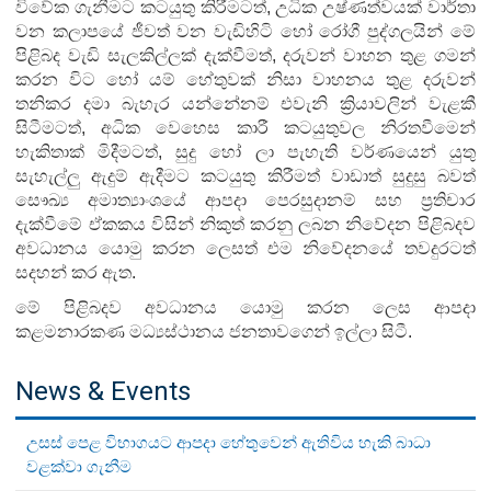
විවේක ගැනීමට කටයුතු කිරීමටත්, උධික උෂ්ණත්වයක් වාර්තා
වන කලාපයේ ජීවත් වන වැඩිහිටි හෝ රෝගී පුද්ගලයින් මේ
පිළිබද වැඩි සැලකිල්ලක් දැක්වීමත්, දරුවන් වාහන තුළ ගමන්
කරන විට හෝ යම් හේතුවක් නිසා වාහනය තුළ දරුවන්
තනිකර දමා බැහැර යන්නේනම් එවැනි ක්‍රියාවලින් වැළකී
සිටීමටත්, අධික වෙහෙස කාරී කටයුතුවල නිරතවීමෙන්
හැකිතාක් මිදීමටත්, සුදු හෝ ලා පැහැති වර්ණයෙන් යුතු
සැහැල්ලු ඇදුම් ඇදීමට කටයුතු කිරීමත් වාඩාත් සුදුසු බවත්
සෞඛ්‍ය අමාත්‍යාංශයේ ආපදා පෙරසුදානම් සහ ප්‍රතිචාර
දැක්වීමේ ඒකකය විසින් නිකුත් කරනු ලබන නිවේදන පිළිබදව
අවධානය යොමු කරන ලෙසත් එම නිවේදනයේ තවදුරටත්
සදහන් කර ඇත.
මේ පිළිබදව අවධානය යොමු කරන ලෙස ආපදා
කළමනාරකණ මධ්‍යස්ථානය ජනතාවගෙන් ඉල්ලා සිටී.
News & Events
උසස් පෙළ විභාගයට ආපදා හේතුවෙන් ඇතිවිය හැකි බාධා
වළක්වා ගැනීම