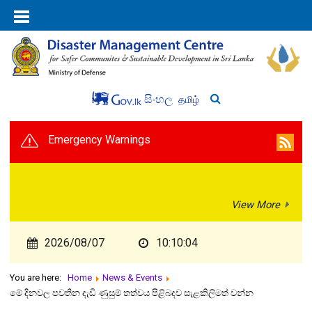
සිංහල
தமிழ்
Emergency Warnings
View More
2026/08/07
10:10:04
You are here:
Home
News & Events
මේ දිනවල පවතින දැඩි ණුසුම් තත්වය පිළිබදව සැළකිලිමත් වන්න