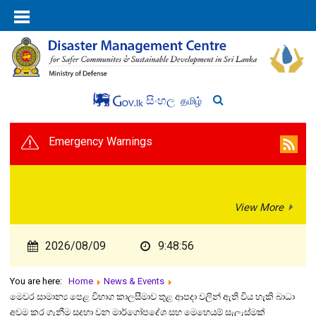
සිංහල
தமிழ்
Emergency Warnings
View More
2026/08/09
9:48:56
You are here:
Home
News & Events
මෙවර සාමාන්‍ය පෙළ විභාග කාලසීමාව තුළ ආපදා වලින් ඇති විය හැකි බාධා
අවම කර ගැනීම සදහා වන මාර්ගෝපදේශ සහ මෙහෙයුම් සැලැස්මක්