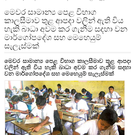
මෙවර සාමාන්‍ය පෙළ විභාග
කාලසීමාව තුළ ආපදා වලින් ඇති විය
හැකි බාධා අවම කර ගැනීම සදහා වන
මාර්ගෝපදේශ සහ මෙහෙයුම්
සැලැස්මක්
මෙවර සාමාන්‍ය පෙළ විභාග කාලසීමාව තුළ ආපදා
වලින් ඇති විය හැකි බාධා අවම කර ගැනීම සදහා
වන මාර්ගෝපදේශ සහ මෙහෙයුම් සැලැස්මක්