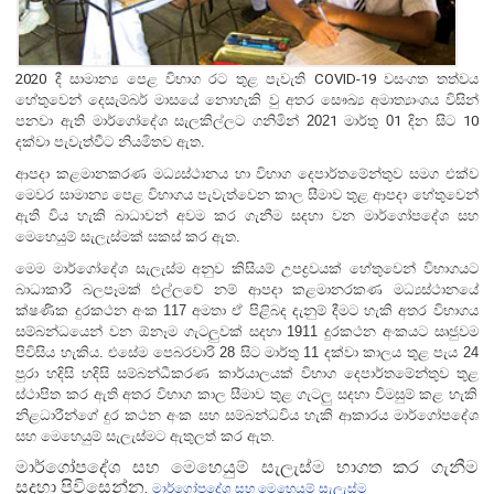
2020
දී සාමාන්‍ය පෙළ විභාග රට තුළ පැවැති
COVID-19
වසංගත තත්වය
හේතුවෙන් දෙසැම්බර් මාසයේ නොහැකි වු අතර සෞඛ්‍ය අමාත්‍යාංශය විසින්
පනවා ඇති මාර්ගෝදේශ සැලකිල්ලට ගනිමින්
202
1
මාර්තු 0
1
දින සිට
10
දක්වා පැවැත්වීට නියමිතව ඇත.
ආපදා කළමානකරණ මධ්‍යස්ථානය හා විභාග දෙපාර්තමේන්තුව සමග එක්ව
මෙවර සාමාන්‍ය පෙළ විභාගය පැවැත්වෙන කාල සීමාව තුළ ආපදා හේතුවෙන්
ඇති විය හැකි බාධාවන් අවම කර ගැනීම සදහා වන මාර්ගෝපදේශ සහ
මෙහෙයුම් සැලැස්මක් සකස් කර ඇත.
මෙම මාර්ගෝදේශ සැලැස්ම අනුව කිසියම් උපද්‍රවයක් හේතුවෙන් විභාගයට
බාධාකාරී බලපෑමක් එල්ලවේ නම් ආපදා කළමානරකණ මධ්‍යස්ථානයේ
ක්ෂණික දුරකථන අංක 117 අමතා ඒ පිළිබද දැනුම් දීමට හැකි අතර විභාගය
සම්බන්ධයෙන් වන ඕනෑම ගැටලුවක් සදහා
1911 දුරකථන අංකයට සෘජුවම
පිවිසිය හැකිය.
එසේම
පෙබරවාරි 28 සිට මාර්තු 11 දක්වා කාලය තුළ පැය 24
පුරා හදිසි හදිසි සම්බන්ධීකරණ කාර්යාලයක්
විභාග දෙපාර්තමේන්තුව තුළ
ස්ථාපිත කර ඇති අතර විභාග කාල සීමාව තුළ ගැටලු සදහා විමසුම් කළ හැකි
නිළධාරීන්ගේ දුර කථන අංක සහ සම්බන්ධවිය හැකි ආකාරය
මාර්ගෝපදේශ
සහ මෙහෙයුම් සැලැස්මට ඇතුලත් කර ඇත
.
මාර්ගෝපදේශ සහ මෙහෙයුම් සැලැස්ම භාගත කර ගැනීම
සදහා පිවිසෙන්න.
මාර්ගෝපදේශ සහ මෙහෙයුම් සැලැස්ම