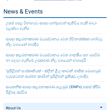
News & Events
උසස් පෙළ විභාගයට ආපදා හේතුවෙන් ඇතිවිය හැකි බාධා
වළක්වා ගැනීම
ආපදා කළමනාකරණ මධ්‍යස්ථානය වෙත ජීවිතාරක්ෂක බෝට්ටු
නිල වශයෙන් භාරදීම
ආපදා කළමනාකරණ මධ්‍යස්ථානය වෙත මානුෂීය සහ සෙවීම්
හා ගලවා ගැනීමේ උපකරණ නිල වශයෙන් භාරදෙයි
‘සුපිළිපන් සංස්කෘතියක් - ක්ලීන් ශ්‍රී ලංකාවක්’ ජාතික මෙහෙයුම්
වැඩසටහන ආරම්භ කරමින් සුපිළිපන් ප්‍රතිඥාව ලබාදීම.
ආයතනික ආපදා කළමනාකරණ සැලසුම් (IDMPs) සකස් කිරීම
පිළිබඳ රැස්වීම
About Us