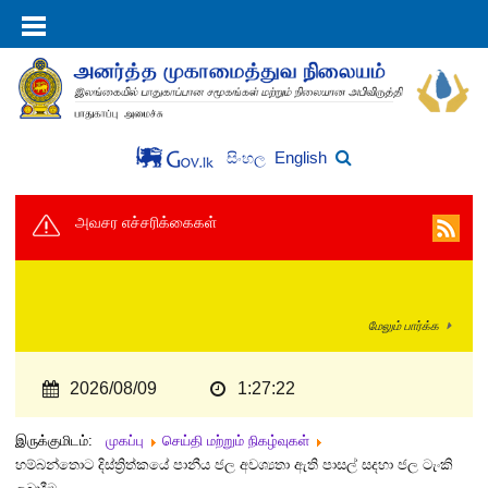
English
සිංහල
அவசர எச்சரிக்கைகள்
மேலும் பார்க்க
2026/08/09
1:27:22
இருக்குமிடம்:
முகப்பு
செய்தி மற்றும் நிகழ்வுகள்
හම්බන්තොට දිස්ත්‍රිත්කයේ පානීය ජල අවශ්‍යතා ඇති පාසල් සදහා ජල ටැංකි