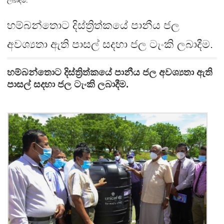
ලබාදීම.
හම්බන්තොට දිස්ත්‍රිත්කයේ පානීය ජල
අවශ්‍යතා ඇති පාසල් සදහා ජල ටැංකි ලබාදීම.
හම්බන්තොට දිස්ත්‍රිත්කයේ පානීය ජල අවශ්‍යතා ඇති
පාසල් සදහා ජල ටැංකි ලබාදීම.