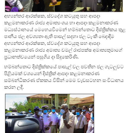
අභ්‍යන්තර ආරක්ෂක, ස්වදේශ කටයුතු සහ ආපදා
කළමනාකරණ රාජ්‍ය අමාත්‍යංශය හා ආපදා කළමනාකරණ
මධ්‍යස්ථානයේ මෙහෙයවීමෙන් හම්බන්තොට දිස්ත්‍රික්කය තුළ
පානීය ජල අවශ්‍යතා ඇති පාසල් සදහා ජල ටැංකි බෙදාදීම
අභ්‍යන්තර ආරක්ෂක, ස්වදේශ කටයුතු සහ ආපදා
කළමනාකරණ රාජ්‍ය අමාත්‍ය චමල් රාජපක්ෂ අමාත්‍යතුමාගේ
ප්‍රධානත්වයෙන් පසුගිය දා සිදුකෙරිණි.
හම්බන්තොට දිස්ත්‍රික්කයේ පාසැල් වල පවතින ජල ගැටලුවට
පිළියමක් වශයෙන් දිස්ත්‍රික් ආපදා කළමනාකරණ
සම්බන්ධීකරණ ඒකකය විසින් මෙම වැඩසටහන සංවිධානය
කරන ලදී.