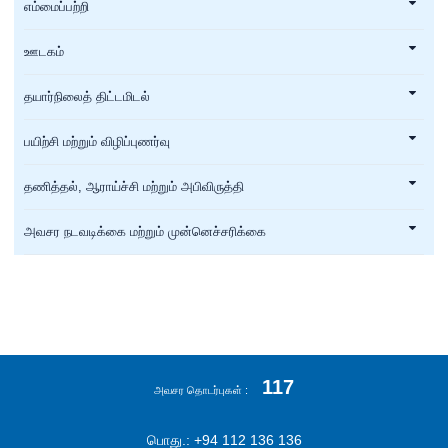
எம்மைப்பற்றி
ஊடகம்
தயார்நிலைத் திட்டமிடல்
பயிற்சி மற்றும் விழிப்புணர்வு
தணித்தல், ஆராய்ச்சி மற்றும் அபிவிருத்தி
அவசர நடவடிக்கை மற்றும் முன்னெச்சரிக்கை
117
அவசர தொடர்புகள்
பொது.: +94 112 136 136