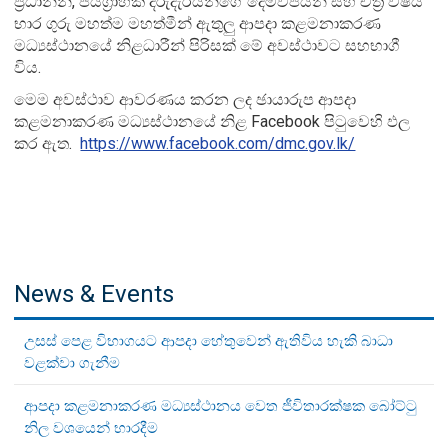
ප්‍රධානීන්, ජයග්‍රාහක දරුදැරියන්ගේ දෙමව්පියන් සහ චිත්‍ර විෂය
භාර ගුරු මහත්ම මහත්මීන් ඇතුලු ආපදා කළමනාකරණ
මධ්‍යස්ථානයේ නිළධාරීන් පිරිසක් මේ අවස්ථාවට සහභාගී
විය.
මෙම අවස්ථාව ආවරණය කරන ලද ඡායාරුප ආපදා
කළමනාකරණ මධ්‍යස්ථානයේ නිළ Facebook පිටුවෙහි ඵල
කර ඇත.
https://www.facebook.com/dmc.gov.lk/
News & Events
උසස් පෙළ විභාගයට ආපදා හේතුවෙන් ඇතිවිය හැකි බාධා
වළක්වා ගැනීම
ආපදා කළමනාකරණ මධ්‍යස්ථානය වෙත ජීවිතාරක්ෂක බෝට්ටු
නිල වශයෙන් භාරදීම