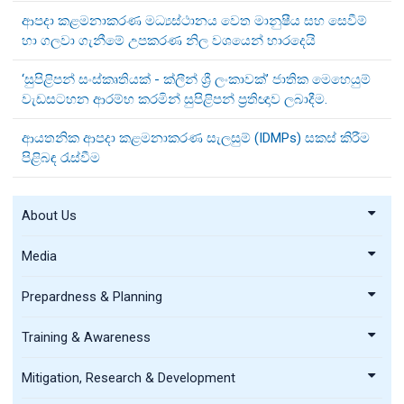
ආපදා කළමනාකරණ මධ්‍යස්ථානය වෙත මානුෂීය සහ සෙවීම්
හා ගලවා ගැනීමේ උපකරණ නිල වශයෙන් භාරදෙයි
‘සුපිළිපන් සංස්කෘතියක් - ක්ලීන් ශ්‍රී ලංකාවක්’ ජාතික මෙහෙයුම්
වැඩසටහන ආරම්භ කරමින් සුපිළිපන් ප්‍රතිඥාව ලබාදීම.
ආයතනික ආපදා කළමනාකරණ සැලසුම් (IDMPs) සකස් කිරීම
පිළිබඳ රැස්වීම
About Us
Media
Prepardness & Planning
Training & Awareness
Mitigation, Research & Development