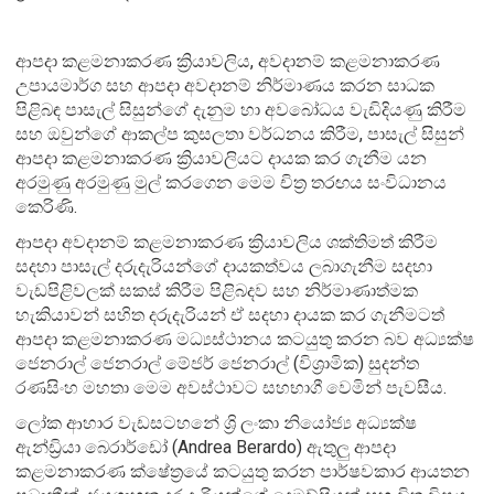
ආපදා කළමනාකරණ ක්‍රියාවලිය, අවදානම් කළමනාකරණ
උපායමාර්ග සහ ආපදා අවදානම් නිර්මාණය කරන සාධක
පිළිබඳ පාසැල් සිසුන්ගේ දැනුම හා අවබෝධය වැඩිදියණු කිරීම
සහ ඔවුන්ගේ ආකල්ප කුසලතා වර්ධනය කිරීම, පාසැල් සිසුන්
ආපදා කළමනාකරණ ක්‍රියාවලියට දායක කර ගැනීම යන
අරමුණු අරමුණු මුල් කරගෙන මෙම චිත්‍ර තරඟය සංවිධානය
කෙරිණි.
ආපදා අවදානම් කළමනාකරණ ක්‍රියාවලිය ශක්තිමත් කිරීම
සදහා පාසැල් දරුදැරියන්ගේ දායකත්වය ලබාගැනීම සදහා
වැඩපිළිවලක් සකස් කිරීම පිළිබදව සහ නිර්මාණාත්මක
හැකියාවන් සහිත දරුදැරියන් ඒ සදහා දායක කර ගැනීමටත්
ආපදා කළමනාකරණ මධ්‍යස්ථානය කටයුතු කරන බව අධ්‍යක්ෂ
ජෙනරාල් ජෙනරාල් මේජර් ජෙනරාල් (විශ්‍රාමික) සුදන්ත
රණසිංහ මහතා මෙම අවස්ථාවට සහභාගී වෙමින් පැවසීය.
ලෝක ආහාර වැඩසටහනේ ශ්‍රි ලංකා නියෝජ්‍ය අධ්‍යක්ෂ
ඇන්ඩ්‍රියා බෙරාර්ඩෝ (Andrea Berardo) ඇතුලු ආපදා
කළමනාකරණ ක්ෂේත්‍රයේ කටයුතු කරන පාර්ෂවකාර ආයතන