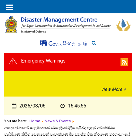
සිංහල
தமிழ்
Emergency Warnings
View More
2026/08/06
16:45:56
You are here:
Home
News & Events
ආපදා අවදානම් කළමනාකරණය ක්‍රියාවලිය පිළිබද දැනුම අවබෝධය
වැඩිදියුණු කිරීම වෙනුවෙන් පැවැත්වුණු දීප ව්‍යාප්ත චිත්‍ර නිර්මාණ තරගාවලියේ