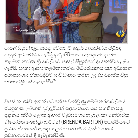
පාසල් සිසුන් තුළ ආපදා අවදානම් කළමනාකරණය පිළිබඳ
දැනුම අවබෝධය වැඩිදියුණු කිරිම සහ ආපදා අවදානම
කළමනාකරණ ක්‍රියාවලියට පාසල් සිසුන්ගේ දායකත්වය ලබා
ගැනිම සඳහා ආපදා කළමනාකරණ මධ්‍යස්ථානය සහ අධ්‍යාපන
අමාත්‍යාංශය ඒකාබද්ධව සංවිධානය කරන ලද දීප ව්‍යාප්ත චිත්‍ර
තරඟාවලියක් පැවැත්විණි.
වයස් කාණ්ඩ තුනක් යටතේ පැවැත්වුණු මෙම තරගාවලියේ
ජයග්‍රහණ ලබාගත් දරුදැරියන් සදහා ත්‍යාග සස සහතික පත්‍ර
ප්‍රදානය කිරීම ලෝක ආහාර වැඩසටහනේ ශ්‍රි ලංකා නේවාසික
නියෝජිත බෙන්ඩ්‍රා බාර්ටන් (BRENDA BARTON) මහත්මියගේ
ප්‍රධානත්වයෙන් ආපදා කළමනාකරණ මධ්‍යස්ථානයේ
ශ්‍රවනාගාරයේ දී පැවැතත්විණි.