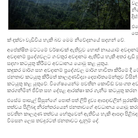
වල
නි
දි
එස
පො
ක් දක්වා වැඩිවිය හැකි බව මෙම නිවේදනයේ සදහන් වේ.
අපේක්ෂිත මට්ටමේ වර්ෂාවක් ඇතිවුව හොත් නායයාම් අවදානම් 
අවදානම් ප්‍රදේශවලට ගංවතුර අවදානම ඇතිවිය හැකි අතර දැඩි 
සදහා කටයුතු කිරීමට අවධානය යොමු කළ යුතුය.
කදුකර මාර්ග සහ අවදානම් ප්‍රදේශවල මාර්ග භාවිතා කිරීමේ ද
ජනතාව කටයුතු කිරීමත් කාලගුණවිද්‍යා දෙපාර්තමේන්තුව වි
කටයුතු කළ යුතුවේ. විශේෂයෙන්ම පවතින කොවිඩ් වසංගත අ
කරගනිමින් ජීවිත සහ දේපළ ආරක්ෂා කර ගැනීම කටයුතු කරන
එසේම පාසැල් සිසුන්ගේ පොත් පත් ලිපි ද්‍රව්‍ය ආපදාවලින් සු
තත්වය පිලිබද නිරන්තරයෙන් ජනතාවගේ අවධානය යොමු කරන
පවතින කාලගුණ තත්වය හේතුවෙන් ඇතිවිය හැකි ආපදා පිළි
විමසන ලෙස තවදුරටත් ජනතාවට දැනුම් දේ.