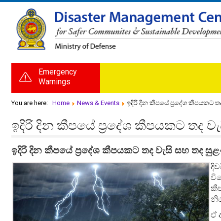
Emergency
Warnings
You are here:
Home
News & Events
ඉදිරි දින කීපයේ ප්‍රදේශ කීපයකට ත
ඉදිරි දින කීපයේ ප්‍රදේශ කීපයකට තද වැ
ඉදිරි දින කීපයේ ප්‍රදේශ කීපයකට තද වැසි සහ තද සුළ
දි
වි
කී
නි
ඒ 