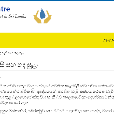
View M
ද වැසි සහ තද සුළං
සි සහ තද සුළං
ං
වයින අවට පහළ වායුගෝලයේ පවතින කැළඹිලි ස්වභාවය හේතුවෙන්
ශේෂයෙන්ම නිරිත දිග ප්‍රදේශයෙන් පවතින වැසි තත්වය තරමක වැඩිවී
පය තුළ බලාපොරොත්තු විය හැකි බව කාලගුණවිද්‍යා දෙපාර්තමේන්තු
වේදනය කර ඇත.
අනුය බස්නාහිර, සබරගමුව සහ මධ්‍යම පළාත්වල සහ ගාල්ල, මාතර යන 