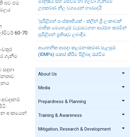
මානුෂීය සහ සෙවීම් හා ගලවා ගැනීමේ
කි බව එම
උපකරණ නිල වශයෙන් භාරදෙයි
ණාමලය
‘සුපිළිපන් සංස්කෘතියක් - ක්ලීන් ශ්‍රී ලංකාවක්’
හ
ජාතික මෙහෙයුම් වැඩසටහන ආරම්භ කරමින්
මීටර් 60-70
සුපිළිපන් ප්‍රතිඥාව ලබාදීම.
ආයතනික ආපදා කළමනාකරණ සැලසුම්
ංවතුර
(IDMPs) සකස් කිරීම පිළිබඳ රැස්වීම
කර ගැනීම
ීම සදහා
About Us
 ජනතාව
ාලනය
Media
,
ි අවදානම්
Prepardness & Planning
ටී.
කථන අංකයෙන්
Training & Awareness
Mitigation, Research & Development