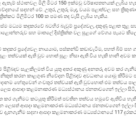
 ඇතැම් ස්ථානවල මිලි මීටර 150 ඉක්මවු වර්ෂාපතනයක් ලැබිය හැ
වේදනයේ සදහන් වේ. උතුර, උතුරු මැද, වයඹ පළාත්වල සහ ත්‍රිකු
ස්ත්‍රික්කට මිලිමීටර 100 ක පමණ තද වැසි ලැබිය හැකිය.
ේම මධ්‍යම කදුකරවේ බටහිර බෑවුම් ප්‍රදේශවල, දකුණු පළාත තුළ ස
ළොන්නරුව සහ මාතලේ දිස්ත්‍රික්ක වල සුළගේ වේගය පැයට කිලෝ
කදුකර ප්‍රදේශවල නායයාම, පස්කන්ඩි කඩාවැටීම, පහත් බිම් සහ ග
සුළං තත්වයක් ඇති වුව හොත් සුළං නිසා ඇති විය හැකි හානි අවම 
ී මේ පිළිබදව සැලකිලමත් විය යුතු අතර අකුණු අනතරු අවම කර ගැන
සින් නිකුත් කරන කාළගුණ නිවේදන පිළිබදව අවධානය යොමු කිරීමට
වදානම හේතුවෙන් ගංවතුර තත්වයක් ඇති වුවහොත් එම තත්වය ප
 ලෙස ආපාදා කළමනාකරණ මධ්‍යස්ථානය ජනතාවගෙන් ඉල්ලා සිටී
රක්ෂිත කර ගැනීමට කටයුතු කිරීමත් පවතින තත්වය හමුවේ ඇතිවිය හැත
 ලෙසත් ආපදා කළමනාකරණ මධ්‍යස්ථානය ජනතාවගෙන් ඉල්ලා සි
බදව දැනගැනීම සදහා ආපදා කළමනාකරණ මධ්‍යස්ථානයේ 117 දුර