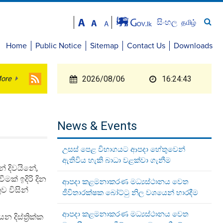
සිංහල
தமிழ்
Home
Public Notice
Sitemap
Contact Us
Downloads
ore
2026/08/06
16:24:43
News & Events
උසස් පෙළ විභාගයට ආපදා හේතුවෙන්
ඇතිවිය හැකි බාධා වළක්වා ගැනීම
 දිවයිනේ,
මක් ඉදිරි දින
ආපදා කළමනාකරණ මධ්‍යස්ථානය වෙත
ව විසින්
ජීවිතාරක්ෂක බෝට්ටු නිල වශයෙන් භාරදීම
ආපදා කළමනාකරණ මධ්‍යස්ථානය වෙත
දිස්ත්‍රික්ක