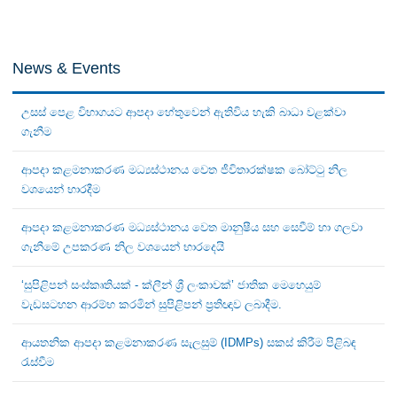
News & Events
උසස් පෙළ විභාගයට ආපදා හේතුවෙන් ඇතිවිය හැකි බාධා වළක්වා
ගැනීම
ආපදා කළමනාකරණ මධ්‍යස්ථානය වෙත ජීවිතාරක්ෂක බෝට්ටු නිල
වශයෙන් භාරදීම
ආපදා කළමනාකරණ මධ්‍යස්ථානය වෙත මානුෂීය සහ සෙවීම් හා ගලවා
ගැනීමේ උපකරණ නිල වශයෙන් භාරදෙයි
‘සුපිළිපන් සංස්කෘතියක් - ක්ලීන් ශ්‍රී ලංකාවක්’ ජාතික මෙහෙයුම්
වැඩසටහන ආරම්භ කරමින් සුපිළිපන් ප්‍රතිඥාව ලබාදීම.
ආයතනික ආපදා කළමනාකරණ සැලසුම් (IDMPs) සකස් කිරීම පිළිබඳ
රැස්වීම