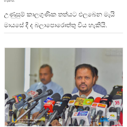
හැකියි.
උණුසුම් කාලගුණික තත්යට එලබෙන මැයි
මායසේ දී ද බලාපොරොත්තු විය හැකියි.