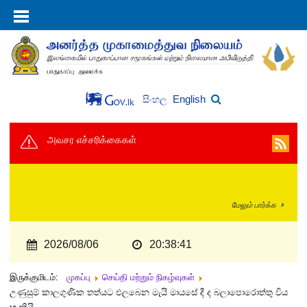
English
සිංහල
அவசர எச்சரிக்கைகள்
மேலும் பார்க்க
2026/08/06
20:38:41
இருக்குமிடம்:
முகப்பு
செய்தி மற்றும் நிகழ்வுகள்
උණුසුම් කාලගුණික තත්යට එලබෙන මැයි මායසේ දී ද බලාපොරොත්තු විය