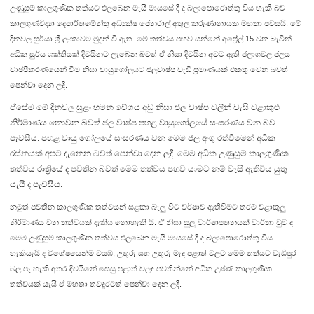
උණුසුම් කාලගුණික තත්යට එලබෙන මැයි මායසේ දී ද බලාපොරොත්තු විය හැකි බව
කාලගුණවිද්‍යා දෙපාර්තමේන්තු අධ්‍යක්ෂ ජෙනරාල් අතුල කරුණානායක මහතා පවසයි. මේ
දිනවල සුර්යා ශ්‍රී ලංකාවට මුදුන් වී ඇත. මේ තත්වය පහව යන්නේ අප්‍රේල් 15 වන බැවින්
අධික සුර්ය ශක්තියක් දිවයිනට ලැබෙන බවත් ඒ නිසා දිවයින අවට ඇති ජලාශවල ජලය
වාෂ්පීකරණයෙන් වීම නිසා වායුගෝලයට ජලවාෂ්ප වැඩි ප්‍රමාණයක් එකතු වෙන බවත්
පෙන්වා දෙන ලදී.
ඒසේම මේ දිනවල සුළං හමන වේගය අඩු නිසා ජල වාෂ්ප වලින් වැසි වළාකුළු
නිර්මාණය නොවන බවත් ජල වාෂ්ප පහළ වායුගෝලයේ සංසරණය වන බව
පැවසීය. පහළ වායු ගෝලයේ සංසරණය වන මෙම ජල අංශු රත්වීමෙන් අධික
රස්නයක් අපට දැනෙන බවත් පෙන්වා දෙන ලදී. මෙම අධික උණුසුම් කාලගුණික
තත්වය රාත්‍රියේ ද පවතින බවත් මෙම තත්වය පහව යාමට නම් වැසි ඇතිවිය යුතු
යැයි ද පැවසීය.
නමුත් පවතින කාලගුණික තත්වයන් සළකා බැලු විට වර්ෂාව ඇතිවිමට තරම් වළාකුලු
නිර්මාණය වන තත්වයක් දැකිය නොහැකි යි. ඒ නිසා සුලු වාර්ෂාපතනයක් වාර්තා වුව ද
මෙම උණුසුම් කාලගුණික තත්වය එලබෙන මැයි මායසේ දී ද බලාපොරොත්තු විය
හැකියැයි ද විශේෂයෙන්ම වයඹ, උතුරු සහ උතුරු මැද පළාත් වලට මෙම තත්යට වැඩිපුර
බල පෑ හැකි අතර දිවයිනේ සෙසු පළාත් වලද පවතින්නේ අධික උෂ්ණ කාලගුණික
තත්වයක් යැයි ඒ මහතා තවදුරටත් පෙන්වා දෙන ලදී.