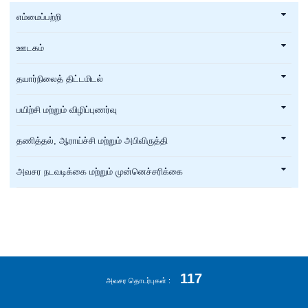
எம்மைப்பற்றி
ஊடகம்
தயார்நிலைத் திட்டமிடல்
பயிற்சி மற்றும் விழிப்புணர்வு
தணித்தல், ஆராய்ச்சி மற்றும் அபிவிருத்தி
அவசர நடவடிக்கை மற்றும் முன்னெச்சரிக்கை
117
அவசர தொடர்புகள்