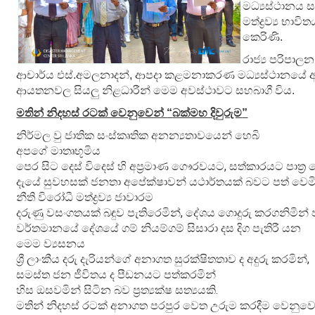
මධ්‍යස්ථානය 
මත්ද්‍රව්‍ය භා
කෙරිණි.
රාජ්‍ය පරිපාල
ආචාර්ය එස්.අමලනාදන්, ආපදා කළමනාකරණ මධ්‍යස්ථානයේ අධ්‍ය
ආයතනවල සියලු නිළධාරීන් මෙම අවස්ථාවට සහබාගී විය.
මතින් නිදහස් රටක් වෙනුවෙන්
“
බක්මහ දිවුරුම
”
නිර්මල වු ජාතික සංස්කෘතික අනන්‍යතාවයෙන් හෙබි
අපගේ මාතෘභූමිය
පෙර සිට දෙස් විදෙස් හි අප්‍රමාණ ගෞරවයට, සත්කාරයට පාත්‍ර 
දැයේ සුවහසක් ජනතා අපේක්ෂාවන් යථාර්තයක් බවට පත් වෙම
නීති විරෝධී මත්ද්‍රව්‍ය ජාවාරම
දරුණු වසංගතයක් බඳුව පැතිරෙමින්, දේශය ගොදුරු කරගනිමින් 
වර්තමානයේ දේශයේ ගම් නියම්ගම් සිසාරා දස දිග පැතිරී යන
මෙම ව්‍යසනය
ශ්‍රී ලාංකීය දරු දැරියන්ගේ අනාගත සුරක්ෂිතතාව ද අදුරු කරමින්,
සමස්ත ජන ජීවිතය ද පීඩනයට පත්කරමින්
හිස ඔසවමින් සිටින බව ප්‍රත්‍යක්ෂ සත්‍යයකි.
මතින් නිදහස් රටක් අනාගත පරපුර වෙත උරුම කරදීම වෙනුවෙ