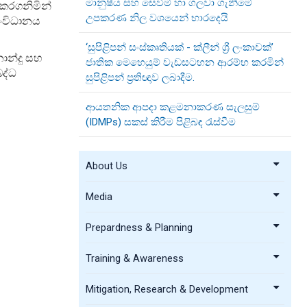
මානුෂීය සහ සෙවීම් හා ගලවා ගැනීමේ
 කරගනිමින්
උපකරණ නිල වශයෙන් භාරදෙයි
 සංවිධානය
‘සුපිළිපන් සංස්කෘතියක් - ක්ලීන් ශ්‍රී ලංකාවක්’
නාන්දු සහ
ජාතික මෙහෙයුම් වැඩසටහන ආරම්භ කරමින්
බද්ධ
සුපිළිපන් ප්‍රතිඥාව ලබාදීම.
ආයතනික ආපදා කළමනාකරණ සැලසුම්
(IDMPs) සකස් කිරීම පිළිබඳ රැස්වීම
About Us
Media
Prepardness & Planning
Training & Awareness
Mitigation, Research & Development