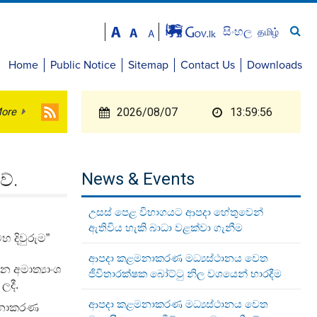
සිංහල
தமிழ்
Home
Public Notice
Sitemap
Contact Us
Downloads
ore
2026/08/07
13:59:57
වේ.
News & Events
උසස් පෙළ විභාගයට ආපදා හේතුවෙන්
ඇතිවිය හැකි බාධා වළක්වා ගැනීම
හ දිවුරුම
”
ආපදා කළමනාකරණ මධ්‍යස්ථානය වෙත
 අමාත්‍යාංශ
ජීවිතාරක්ෂක බෝට්ටු නිල වශයෙන් භාරදීම
ලදී.
ආපදා කළමනාකරණ මධ්‍යස්ථානය වෙත
ළමනාකරණ