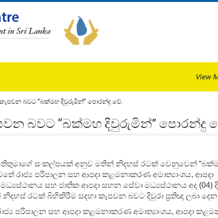
View M
ා කැපවන බවට “බක්මහ දිවුරුමින්” පොරන්දු වේ.
ැපවන බවට “බක්මහ දිවුරුමින්” පොරන්දු 
පතිතුමාගේ සංකල්පයක් අනුව මතින් නිදහස් රටක් වෙනුවෙන්
“
බක්ම
ේ රාජ්‍ය පරිපාලන සහ ආපදා කළමනාකරණ අමාත්‍යාංශය, ආපදා
‍යස්ථානය සහ ජාතික ආපදා සහන සේවා මධ්‍යස්ථානය අද (04) දින
ින් නිදහස් රටක් බිහිකිරීම සදහා කැපවන බවට දිවුරා ප්‍රතිඥා ලබා දෙන 
 රාජ්‍ය පරිපාලන සහ ආපදා කළමනාකරණ අමාත්‍යාංශය, ආපදා ක