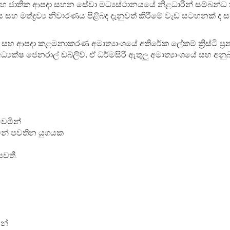
සහ ජාතික ආපදා සහන සේවා මධ්‍යස්ථානයයේ නිළධාරීන් සම්බන්ධ
විතය සහ මත්ද්‍රව්‍ය නිවාරණය පිළිබද දැනුවත් කිරීමේ වැඩ සටහනක් ද
න සහ ආපදා කළමනාකරණ අමාත්‍යාංශයේ අතිරේක ලේකම් ක්‍රිස්ටි ප්‍ර
ක්ෂ ජෙනරාල් ඩබ්ලිව්. ඒ ධර්මසිරි ඇතුලු අමාත්‍යාංශයේ සහ අනු
වෙමින්
ින් පවතින යුගයක
පවතී.
න්