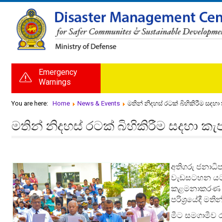
Emergency
Warnings
You are here:
Home
News & Events
මතින් නිදහස් රටක් බිහිකිරීම සදහ
මතින් නිදහස් රටක් බිහිකිරීම සදහා ක
අතිගරු ජනාධි
වැඩසටහන යටත
කළමනාකරණ මධ්
පරිශ්‍රයේදී මත
මීට සමගාමීව