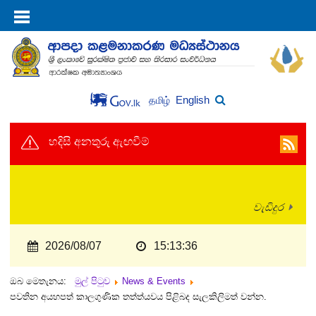
English
தமிழ்
හදිසි අනතුරු ඇඟවීම්
වැඩිදුර
2026/08/07
15:13:36
ඔබ මෙතැනය:
මුල් පිටුව
News & Events
පවතින අයහපත් කාලගුණික තත්ත්යවය පිළිබද සැලකිලිමත් වන්න.