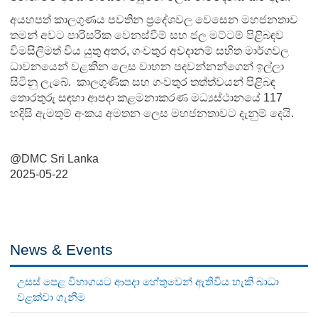
අයහපත් කාලගුණය පවතින ප්‍රදේශවල වෙසෙන මහජනතාව
තමන් අවට පාරිසරික වෙනස්වීම් සහ ජල මට්ටම් පිළිබඳව
විමසිලිමත් විය යුතු අතර, ගංවතුර අවදානම් සහිත මාර්ගවල
ධාවනයෙන් වළකින ලෙස වාහන පදවන්නන්ගෙන් ඉල්ලා
සිටිනු ලැබේ.
කාලගුණික සහ ගංවතුර තත්ත්වයන් පිළිබඳ
තොරතුරු සඳහා ආපදා කළමනාකරණ මධ්‍යස්ථානයේ 117
හදිසි ඇමතුම් අංකය අමතන ලෙස මහජනතාවට දැනුම් දෙයි.
@DMC Sri Lanka
2025-05-22
News & Events
උසස් පෙළ විභාගයට ආපදා හේතුවෙන් ඇතිවිය හැකි බාධා
වළක්වා ගැනීම