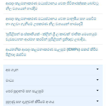
ආපදා කළමනාකරණ මධ්‍යස්ථානය වෙත ජීවිතාරක්ෂක බෝට්ටු
නිල වශයෙන් භාරදීම
ආපදා කළමනාකරණ මධ්‍යස්ථානය වෙත මානුෂීය සහ සෙවීම්
හා ගලවා ගැනීමේ උපකරණ නිල වශයෙන් භාරදෙයි
‘සුපිළිපන් සංස්කෘතියක් - ක්ලීන් ශ්‍රී ලංකාවක්’ ජාතික මෙහෙයුම්
වැඩසටහන ආරම්භ කරමින් සුපිළිපන් ප්‍රතිඥාව ලබාදීම.
ආයතනික ආපදා කළමනාකරණ සැලසුම් (IDMPs) සකස් කිරීම
පිළිබඳ රැස්වීම
අප ගැන
මාධ්‍ය
පෙර සූදානම් සහ සැලසුම්
පුහුණු සහ දැනුවත් කිරීමේ අංශය