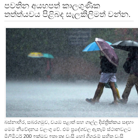
පවතින අයහපත් කාලගුණික
තත්ත්යවය පිළිබද සැලකිලිමත් වන්න.
බස්නාහිර, සබරගමුව, වයඹ පළාත් සහ ගාල්ල දිස්ත්‍රික්කය සඳහා
මෙම නිවේදනය වලංගු වේ. එම ප්‍රදේශවල ඇතැම් ස්ථානවලට
මිලිමීටර් 200 ඉක්මවූ ඉතා තද වැසි හෝ ගිගුරුම් සහිත වැසි