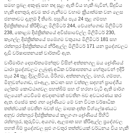
සමඟ ප්‍රබල අකුණු සහ තද සුළං ඇති විය හැකි බැවින්, සිදුවිය
හැකි අනතුරු අවම කර ගැනීමට වහාම ක්‍රියාත්මක වන ලෙස
ජනතාවට දැනුම් දී තිබේ. පසුගිය පැය 24 තුළ ගම්පහ
දිස්ත්‍රික්කයේ කිරිඳිවැල මිලිමීටර් 244, වේයන්ගොඩ මිලිමීටර්
238, කොළඹ දිස්ත්‍රික්කයේ අවිස්සාවේල්ල මිලිමීටර් 230,
කෑගල්ල දිස්ත්‍රික්කයේ පඹේගම වතුයාය මිලිමීටර් 181 සහ
රත්නපුර දිස්ත්‍රික්කයේ නිරිඇල්ල මිලිමීටර් 171 යන ප්‍රදේශවලට
දැඩි වර්ෂාපතනයක් වාර්තාවී ඇත.
වාරිමාර්ග දෙපාර්තමේන්තුව විසින් අත්තනගලු ඔය ද්‍රෝණියේ
ධාරා ප්‍රදේශවලට ලැබුණු අධික වර්ෂාපතනය හේතුවෙන් ඉදිරි
පැය 24 තුළ දිවුලපිටිය, මීරිගම, අත්තනගල්ල, මහර, ගම්පහ,
මිනුවන්ගොඩ, ජා-ඇල, කටාන සහ වත්තල සඳහන් ප්‍රාදේශීය
ලේකම් කොට්ඨාශවල පහත්බිම් සහ ඒ හරහා වැටී ඇති මාර්ග
ජලයෙන් යටවීමේ අවදානමක් පවතින බව අවධාරණය කර
ඇත. එසේම කළු ගඟ ද්‍රෝණියට මේ වන විටත වර්ෂාධික
තත්ත්වයක් පවතින බවත් ජල මාපක දත්ත විශ්ලේෂණයට
අනුව රත්නපුර දිස්ත්‍රික්කයේ කලුගංගා ද්‍රෝණියේ පිහිටි
රත්නපුර, කුරුවිට, අයගම, ඇලපාත සහ කිරිඇල්ල ප්‍රදේශවල
පහත් බිම් ප්‍රදේශවල සුළු ගංවතුර තත්ත්වයක් වර්ධනය විය හැකි