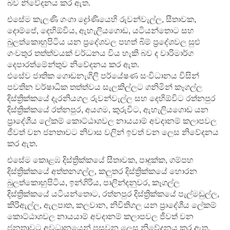
බව නිවේදනය කර ඇත.
එසේම කැලණි ගංගා ද්‍රෝණියෙහි රුවන්වැල්ල, සීතාවක,
දොම්පේ, දෙහිඕවිය, ඇහැලියගොඩ, යටියන්තොට සහ
බුලත්කොහුපිටිය යන ප්‍රදේශවල පහත් බිම් ප්‍රදේශවල සුළු
ගංවතුර තත්ත්වයක් වර්ධනය විය හැකි බව ද වාරිමාර්ග
දෙපාරත්මේන්තුව නිවේදනය කර ඇත.
එසේව ජාතික ගොඩනැගිලි පර්යේෂණ සංවිධානය විසින්
පවතින වර්ෂාධික තත්ත්වය සැලකිල්ලට ගනිමින් කෑගල්ල
දිස්ත්‍රික්කයේ දැරනියගල රුවන්වැල්ල සහ දෙහිඕවිට රත්නපුර
දිස්ත්‍රික්කයේ රත්නපුර, අයගම, කුරුවිට, ඇහැලියගොඩ යන
ප්‍රාදේශීය ලේකම් කොට්ඨාශවල නායයාම් අවදානම් කලාපවල
ජීවත් වන ජනතාවට නිවාස වලින් ඉවත් වන ලෙස නිවේදනය
කර ඇත.
එසේම කොළඹ දිස්ත්‍රික්කයේ සීතාවක, පාදුක්ක, ගම්පහ
දිස්ත්‍රික්කයේ අත්තනගල්ල, කලුතර දිස්ත්‍රික්කයේ හොරන
බුලත්කොහුපිටිය, ඉන්ගිරිය, පාලින්දනුවර, කෑගල්ල
දිස්ත්‍රික්කයේ යටියන්තොට, රත්නපුර දිස්ත්‍රික්කයේ පැල්මඩුල්ල,
කිරිඇල්ල, ඇලපාත, කලවාන, නිවිතිගල යන ප්‍රාදේශීය ලේකම්
කොට්ඨාශවල නායයාම් අවදානම් කලාපවල ජීවත් වන
ජනතාවට අවධානයෙන් පසුවන ලෙස නිවේදනය කර ඇත.