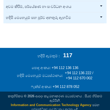
අවම කිරීම්, පර්යේෂණ හා සංවර්ධන අංශය
හදිසි මෙහෙයුම් සහ පූර්ව අනතුරු ඇඟවීම
117
හදිසි ඇමතුම්
පොදු අංකය: +94 112 136 136
+94 112 136 222 /
හදිසි මෙහෙයුම් මධ්‍යස්ථානය:
+94 112 670 002
ෆැක්ස් අංකය: +94 112 878 052
කතුහිමිකම © 2026 ආපදා කළමනාකරණ මධ්‍යස්ථානය . සියළු හිමිකම්
ඇවිරිනි.
Information and Communication Technology Agency
සමඟ
සම්බන්ධිතව සංවර්ධනය කරන ලදී.