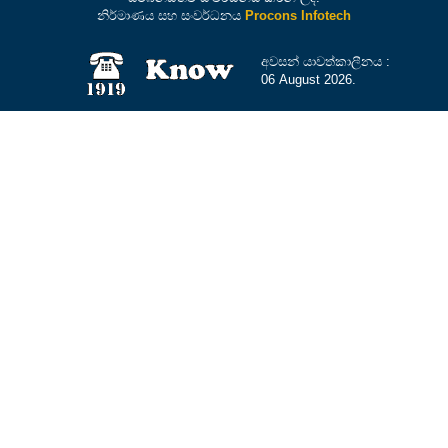
නිර්මාණය සහ සංවර්ධනය
Procons Infotech
අවසන් යාවත්කාලීනය :
06 August 2026.