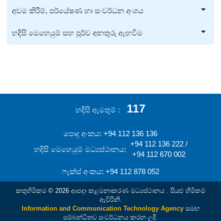
අවම කිරීම්, පර්යේෂණ හා සංවර්ධන අංශය
හදිසි මෙහෙයුම් සහ පූර්ව අනතුරු ඇඟවීම
117
හදිසි ඇමතුම්
පොදු අංකය: +94 112 136 136
+94 112 136 222 /
හදිසි මෙහෙයුම් මධ්‍යස්ථානය:
+94 112 670 002
ෆැක්ස් අංකය: +94 112 878 052
කතුහිමිකම © 2026 ආපදා කළමනාකරණ මධ්‍යස්ථානය . සියළු හිමිකම්
ඇවිරිනි.
Information and Communication Technology Agency
සමඟ
සම්බන්ධිතව සංවර්ධනය කරන ලදී.