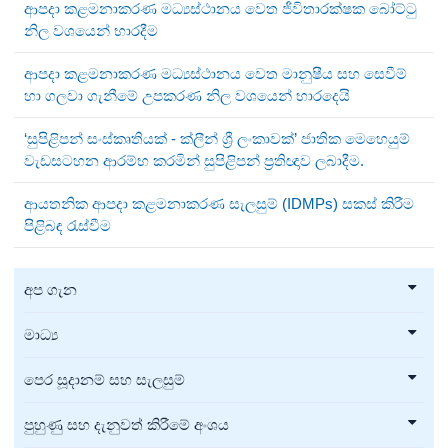
ආපදා කළමනාකරණ මධ්‍යස්ථානය වෙත ජීවිතාරක්ෂක බෝට්ටු
නිල වශයෙන් භාරදීම
ආපදා කළමනාකරණ මධ්‍යස්ථානය වෙත මානුෂීය සහ සෙවීම්
හා ගලවා ගැනීමේ උපකරණ නිල වශයෙන් භාරදෙයි
‘සුපිළිපන් සංස්කෘතියක් - ක්ලීන් ශ්‍රී ලංකාවක්’ ජාතික මෙහෙයුම්
වැඩසටහන ආරම්භ කරමින් සුපිළිපන් ප්‍රතිඥාව ලබාදීම.
ආයතනික ආපදා කළමනාකරණ සැලසුම් (IDMPs) සකස් කිරීම
පිළිබඳ රැස්වීම
අප ගැන
මාධ්‍ය
පෙර සූදානම් සහ සැලසුම්
පුහුණු සහ දැනුවත් කිරීමේ අංශය