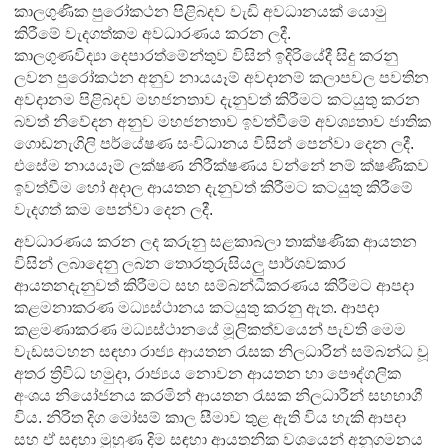
කාලගුණික පුරෝකථන පිළිබදව වැඩි අවධානයක් යොමු
කිරීමේ වැදගත්කම අවධාරණය කරන ලදී.
කාලගුණවිද්‍යා දෙපාරත්මේන්තුව විසින් ඉදිරියේදී සිදු කරනු
ලවන පුරෝකථන අනුව නායයෑම් අවදානම් කලාපවල පවතින
අවදානම පිළිබදව මහජනතාව දැනුවත් කිරීමට කටයුතු කරන
බවත් නිවේදන අනුව මහජනතාව ඉවත්වීමේ අවශ්‍යතාව ජාතික
ගොඩනැගිලි පර්යේෂණ සංවිධානය විසින් පෙන්වා දෙන ලදී.
එසේම නායයෑම් ලක්ෂණ නිරීක්ෂණය වන්නේ නම් ක්ෂණීකව
ඉවත්වීම හෝ අදාල ආයතන දැනුවත් කිරීමට කටයුතු කිරීමේ
වැදගත් කම පෙන්වා දෙන ලදී.
අවධාරණය කරන ලද කරුනු සළකාබලා තාක්ෂණික ආයතන
විසින් ලබාදෙනු ලබන තොරතුරුසියලු පාර්ශවකාර
ආයතනදැනුවත් කිරීමට සහ සම්බන්ධීකරණය කිරීමට ආපදා
කළමනාකරණ මධ්‍යස්ථානය කටයුතු කරනු ඇත. ආපදා
කළමණාකරණ මධ්‍යස්ථානයේ මූලිකත්වයෙන් පැවති මෙම
වැඩසටහන සඳහා රාජ්‍ය ආයතන රැසක නිලධාරින් සම්බන්ධ වූ
අතර ත්‍රිවිධ හමුදා‚ රාජ්‍යය නොවන ආයතන හා පෞද්ගලික
අංශය නියෝජනය කරමින් ආයතන රැසක නිලධාරීන් සහභාගී
විය. නිරිත දිග මෝසම් කාල සීමාව තුළ ඇති විය හැකි ආපදා
සහ ඒ සඳහා මුහුණ දිම සඳහා ආයතනික වශයෙන් අනුගමනය