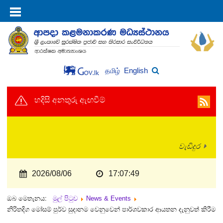
English
தமிழ்
හදිසි අනතුරු ඇඟවීම්
වැඩිදුර
2026/08/06
17:07:50
ඔබ මෙතැනය:
මුල් පිටුව
News & Events
නිරිතදිග මෝසම් පුර්ව සුදානම වෙනුවෙන් පාර්ශවකාර ආයතන දැනුවත් කිරීම