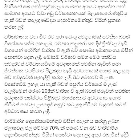
දිවයිනේ බොහෝප්‍රෙද්ශවලය සාමන්‍ය අගයට ආසන්න හෝ
සාමන්‍ය අගයට වඩා අඩු වර්ෂාපතනයක් බලාපොරොත්තුවිය
හැකි බවත් කාලගුණවිද්‍යා දෙපාර්තමේන්තුව විසින් ප්‍රකාශ
කරන ලදී.
වර්තමානය වන විට රට පුරා ඩෙංගු අවදානමක් පවතින බවත්
විශේෂයෙන්ම කොළඹ, ගම්පහ කලුතර යන දිස්ත්‍රික්වල වැඩි
වශයෙන් රෝගීන් වාර්තා වී ඇති බව සෞඛ්‍ය අමාත්‍යාංශය විසින්
පොන්වා දෙන ලදී. මෝසම් වර්ෂාව සමග මෙම තත්වය
තවදුරටත් වර්ධනයවීමේ අවදානමක් පවතින බැවින් තමා
ජීවත්වන වටපිටාව පිළිබඳව වැඩි අවධානයක් යොමු කළ යුතු
බව තවදුරටත් පැහැදිලි කරන ලදී. ඊට අමතරව මී උණ
ව්‍යාප්තවීම ඉහළ යා හැකි බවත් පසුගිය වර්ෂයේ මී උණ
වැලදීමෙන් මරණ 203ක් වාර්තා වී ඇති බවත් එබැවින් පවතින
අවදානම් තත්ත්වය පිළිබදව මහජනතාව අවධානය යොමු
කිරීමත් වෛද්‍ය උපදෙස් අනුව කටයුතු කිරීමේ වැදගත් කමත්
අවධාරණය කරන ලදී.
වාරිමාර්ග දෙපාර්තමේන්තුව විසින් පාලනය කරනු ලබන
ජලාශවල ජල මට්ටම 70% ක් පමණ වන බව වාරිමාර්ග
දෙපාර්තමේන්තුව විසින් පෙන්වා දෙන ලද අතර එබැවින් ඉදිරි