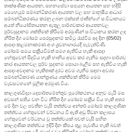
තාක්ෂණික ආයතන, සහනසේවා සපයන ආයතන සහ හදිසි
මෙහෙයුම් සම්බන්ධීකරණ ආයතන වල සහ මානුෂීය ආධාර
සම්බන්ධීකරණය කරනු ලබන එක්සත් ජාතීන්ගේ සංවිධානයට
අයත් නියෝජිතායතන ඇතුලු පාර්ශවකාර ආයතනවල
පුර්වසූදානම ශක්තිමක් කිරීමේ අරමුණින් සංවිධානය කරන ලද
නිරිත දිග මෝසම් පෙරසුදානම් කමිටු රැස්වීම අද දින (05/02)
ආපදා කළමනාකරණ අංශ ශ්‍රවනාගාරයදී පැවැත්විණි.
මෝසම් සමය සක්‍රීයවීමත් සමග ඇතිවිය හැකි ආපදා
හේතුවෙන් සිදුවිය හැකි හානිය අමව කර ගැනීම සදහා පාර්ශව
කාර ආයතනවල පුර්ව සුදානම සොයා බැලීම සහ ඇතිවිය හැකි
ආපදා අවදානම හැකිතාක් දුරට අවම ගැනීම සඳහා අවශ්‍ය
සම්බන්ධීකරණ යාන්ත්‍රණය ශක්තිමක් කිරීම මෙම
වැඩසටහ‍නේ මූලික අරමුණ විය.
කාලගුණවිද්‍යා දෙපාර්තමේන්තුව පුරෝකථනය අනුව මැයි මස
අවසන් සතිය වන විට නිරිත දිග මෝසම් සක්‍රීය විය හැකි අතර
මේ දින වල පවතින වැසි තත්ත්වය අන්තර් මෝසම් කාලගුණික
තත්ත්වය හේතුවෙන් වර්ධනය වී ඇති අඩු පීඩන කලාපය
හේතුවෙන් වර්ධනය වු තත්ත්වයක් බවත් වැසි සහිත
කාලගුණික තත්ත්වය ඉදිරි දින කීපය තුළ පැවතිය හැකි බවත්
පෙන්වා දෙන ලදී. එසේ වුවද නිරිතදිග මෝසම් තත්ත්වය තුළ