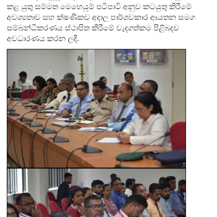
කළ යුතු සම්මත මෙහෙයුම් පටිපාටි අනුව කටයුතු කිරීමේ
අවශ්‍යතාව සහ ක්ෂණිකව අදාල පාර්ශවකාර ආයතන සමග
සම්බන්ධීකරණය ස්ථාපිත කිරීමේ වැදගත්කම පිළිබදව
අවධාරණය කරන ලදී.