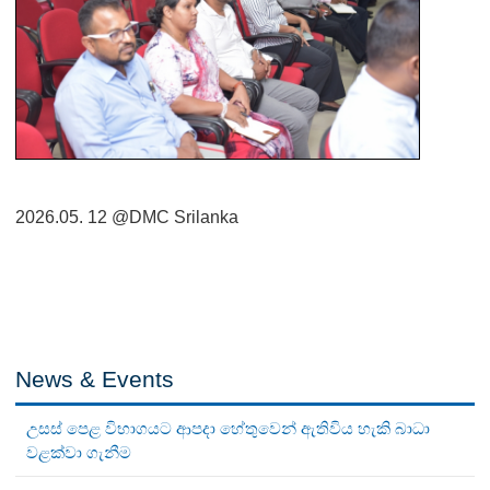
2026.05. 12
@DMC Srilanka
News & Events
උසස් පෙළ විභාගයට ආපදා හේතුවෙන් ඇතිවිය හැකි බාධා
වළක්වා ගැනීම