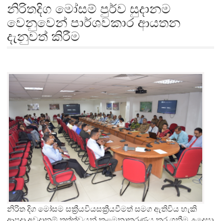
නිරිතදිග මෝසම් පුර්ව සුදානම
වෙනුවෙන් පාර්ශවකාර ආයතන
දැනුවත් කිරීම
නිරිත දිග මෝසම සක්‍රීයවියසක්‍රීයවීමත් සමග ඇතිවිය හැකි
ආපදා අවදානම් තත්ත්වයන් කළමනාකරණය කර ගනීම උදෙසා