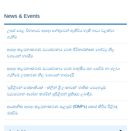
News & Events
උසස් පෙළ විභාගයට ආපදා හේතුවෙන් ඇතිවිය හැකි බාධා වළක්වා
ගැනීම
ආපදා කළමනාකරණ මධ්‍යස්ථානය වෙත ජීවිතාරක්ෂක බෝට්ටු නිල
වශයෙන් භාරදීම
ආපදා කළමනාකරණ මධ්‍යස්ථානය වෙත මානුෂීය සහ සෙවීම් හා ගලවා
ගැනීමේ උපකරණ නිල වශයෙන් භාරදෙයි
‘සුපිළිපන් සංස්කෘතියක් - ක්ලීන් ශ්‍රී ලංකාවක්’ ජාතික මෙහෙයුම්
වැඩසටහන ආරම්භ කරමින් සුපිළිපන් ප්‍රතිඥාව ලබාදීම.
ආයතනික ආපදා කළමනාකරණ සැලසුම් (IDMPs) සකස් කිරීම පිළිබඳ
රැස්වීම