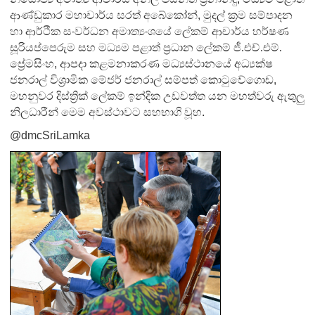
ආණ්ඩුකාර මහාචාර්ය සරත් අබේකෝන්, මුදල් ක්‍රම සම්පාදන
හා ආර්ථික සංවර්ධන අමාත්‍යංශයේ ලේකම් ආචාර්ය හර්ෂණ
සූරියප්පෙරුම සහ මධ්‍යම පළාත් ප්‍රධාන ලේකම් ජී.එච්.එම්.
ප්‍රේමසිංහ, ආපදා කළමනාකරණ මධ්‍යස්ථානයේ අධ්‍යක්ෂ
ජනරාල් විශ්‍රාමික මේජර් ජනරාල් සම්පත් කොටුවේගොඩ,
මහනුවර දිස්ත්‍රික් ලේකම් ඉන්දික උඩවත්ත යන මහත්වරු ඇතුලු
නිලධාරීන් මෙම අවස්ථාවට සහභාගි වූහ.
@dmcSriLamka