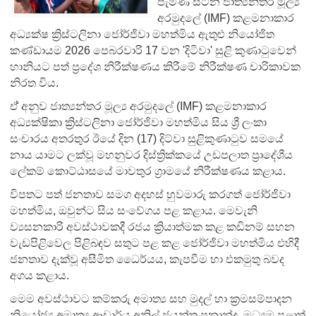
පැමිණි සිටින ජාත්‍යන්තර මූල්‍ය
අරමුදලේ (IMF) කළමනාකාර
අධ්‍යක්ෂ ක්‍රිස්ටලිනා ජෝර්ජිවා මහත්මිය ඇතුළු නියෝජිත
කණ්ඩායම 2026 පෙබරවාරි 17 වන 'දිටිවා' සුළි කුණාටුවෙන්
හානියට පත් ප්‍රදේශ නිරීක්ෂණය කිරීමේ නිරීක්ෂණ චාරිකාවක
නිරත විය.
ඒ් අනුව ජාත්‍යන්තර මූල්‍ය අරමුදලේ (IMF) කළමනාකාර
අධ්‍යක්ෂිකා ක්‍රිස්ටලිනා ජෝර්ජිවා මහත්මිය සිය ශ්‍රී ලංකා
සංචාරය අතරතුර ඊයේ දින (17) දිට්වා සුළිකුණාටුව සමයේ
නාය යාමට ලක්වූ මහනුවර දිස්ත්‍රික්කයේ උඩපලාත ප්‍රාදේශීය
ලේකම් කොට්ඨාසයේ මාවතුර ග්‍රාමයේ නිරීක්ෂණය කළාය.
විපතට පත් ජනතාව සමග අදහස් හුවමාරු කරගත් ජෝර්ජිවා
මහත්මිය, ඔවුන්ට සිය සංවේගය පළ කළාය. මෙවැනි
ව්‍යසනකාරි අවස්ථාවකදී රජය ක්‍රියාත්මක කළ කඩිනම් සහන
වැඩපිළිවෙල පිළිබඳව සතුට පළ කළ ජෝර්ජිවා මහත්මිය එහිදී
ජනතාව දැක්වූ අසීමිත ධෛර්යය, කැපවීම හා එකමුතු බවද
අගය කළාය.
මෙම අවස්ථාවට කම්කරු අමාත්‍ය සහ මුදල් හා ක්‍රමසම්පාදන
නියෝජ්‍ය අමාත්‍ය ආචාර්ය අනිල් ජයන්ත ප්‍රනාන්දු, මධ්‍යම පළාත්