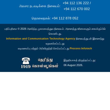
+94 112 136 222 /
அவசர நடவடிக்கை நிலையம்:
+94 112 670 002
தொலைநகல்: +94 112 878 052
பதிப்புரிமை © 2026 அனர்த்த முகாமைத்துவ நிலையம். அனைத்து உரிமைகளும் கையிருப்பில்
கொண்டது.
Information and Communication Technology Agency
நிலையத்துடன் இணைந்து
உருவாக்கப்பட்டது
வடிவமைப்பு மற்றும் அபிவிருத்தி செய்யப்பட்டது
Procons Infotech
இறுதியாகத் திருத்தப்பட்டது:
06 August 2026.