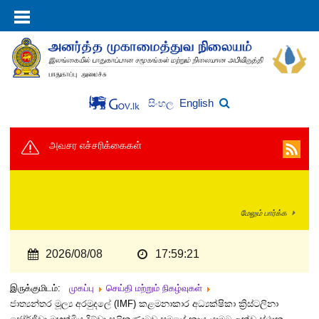
English
සිංහල
அவசர எச்சரிக்கைகள்
மேலும் பார்க்க
2026/08/08
17:59:22
இருக்குமிடம்:
முகப்பு
செய்தி மற்றும் நிகழ்வுகள்
ජාත්‍යන්තර මූල්‍ය අරමුදලේ (IMF) කළමනාකාර අධ්‍යක්ෂිකා ක්‍රිස්ටලිනා