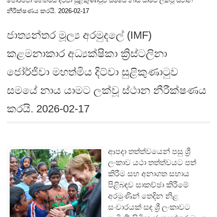
ජෝර්ජිවා මහත්මිය දිට්වා සුළිකුණාටුව සමයේ නාය යාමට ලක්වූ ස්ථාන
නීරීක්ෂණය කරයි. 2026-02-17
ජාත්‍යන්තර මූල්‍ය අරමුදලේ (IMF)
කළමනාකාර අධ්‍යක්ෂිකා ක්‍රිස්ටලිනා
ජෝර්ජිවා මහත්මිය දිට්වා සුළිකුණාටුව
සමයේ නාය යාමට ලක්වූ ස්ථාන නීරීක්ෂණය
කරයි. 2026-02-17
ආපදා තත්ත්වයෙන් පසු ශ්‍රී
ලංකාව යථා තත්ත්වයට පත්
කිරීම සහ අනාගත සහාය
පිළිබඳව සාකච්ඡා කිරීමේ
අරමුණින් තෙදින නිළ
සංචාරයක් සඳ ශ්‍රී ලංකාවට