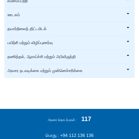
எம்மைப்பற்றி
ஊடகம்
தயார்நிலைத் திட்டமிடல்
பயிற்சி மற்றும் விழிப்புணர்வு
தணித்தல், ஆராய்ச்சி மற்றும் அபிவிருத்தி
அவசர நடவடிக்கை மற்றும் முன்னெச்சரிக்கை
117
அவசர தொடர்புகள்
பொது.: +94 112 136 136