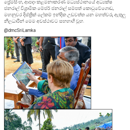
ප්‍රේමසිංහ, ආපදා කළමනාකරණ මධ්‍යස්ථානයේ අධ්‍යක්ෂ
ජනරාල් විශ්‍රාමික මේජර් ජනරාල් සම්පත් කොටුවේගොඩ,
මහනුවර දිස්ත්‍රික් ලේකම් ඉන්දික උඩවත්ත යන මහත්වරු ඇතුලු
නිලධාරීන් මෙම අවස්ථාවට සහභාගි වූහ.
@dmcSriLamka