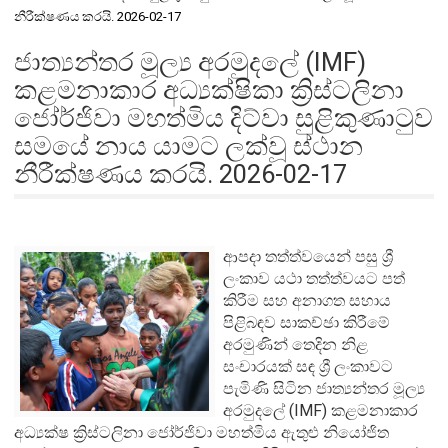
නීරීක්ෂණය කරයි. 2026-02-17
ජාත්‍යන්තර මූල්‍ය අරමුදලේ (IMF)
කළමනාකාර අධ්‍යක්ෂිකා ක්‍රිස්ටලිනා
ජෝර්ජිවා මහත්මිය දිට්වා සුළිකුණාටුව
සමයේ නාය යාමට ලක්වූ ස්ථාන
නීරීක්ෂණය කරයි. 2026-02-17
ආපදා තත්ත්වයෙන් පසු ශ්‍රී
ලංකාව යථා තත්ත්වයට පත්
කිරීම සහ අනාගත සහාය
පිළිබඳව සාකච්ඡා කිරීමේ
අරමුණින් තෙදින නිළ
සංචාරයක් සඳ ශ්‍රී ලංකාවට
පැමිණි සිටින ජාත්‍යන්තර මූල්‍ය
අරමුදලේ (IMF) කළමනාකාර
අධ්‍යක්ෂ ක්‍රිස්ටලිනා ජෝර්ජිවා මහත්මිය ඇතුළු නියෝජිත