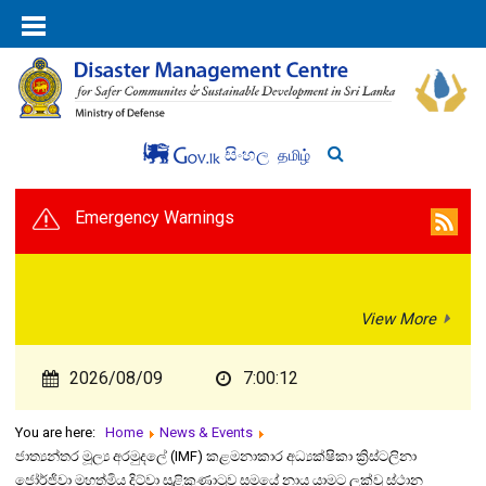
සිංහල
தமிழ்
Emergency Warnings
View More
2026/08/09
7:00:12
You are here:
Home
News & Events
ජාත්‍යන්තර මූල්‍ය අරමුදලේ (IMF) කළමනාකාර අධ්‍යක්ෂිකා ක්‍රිස්ටලිනා
ජෝර්ජිවා මහත්මිය දිට්වා සුළිකුණාටුව සමයේ නාය යාමට ලක්වූ ස්ථාන