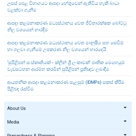
උසස් පෙළ විභාගයට ආපදා හේතුවෙන් ඇතිවිය හැකි බාධා
වළක්වා ගැනීම
ආපදා කළමනාකරණ මධ්‍යස්ථානය වෙත ජීවිතාරක්ෂක බෝට්ටු
නිල වශයෙන් භාරදීම
ආපදා කළමනාකරණ මධ්‍යස්ථානය වෙත මානුෂීය සහ සෙවීම්
හා ගලවා ගැනීමේ උපකරණ නිල වශයෙන් භාරදෙයි
‘සුපිළිපන් සංස්කෘතියක් - ක්ලීන් ශ්‍රී ලංකාවක්’ ජාතික මෙහෙයුම්
වැඩසටහන ආරම්භ කරමින් සුපිළිපන් ප්‍රතිඥාව ලබාදීම.
ආයතනික ආපදා කළමනාකරණ සැලසුම් (IDMPs) සකස් කිරීම
පිළිබඳ රැස්වීම
About Us
Media
Prepardness & Planning