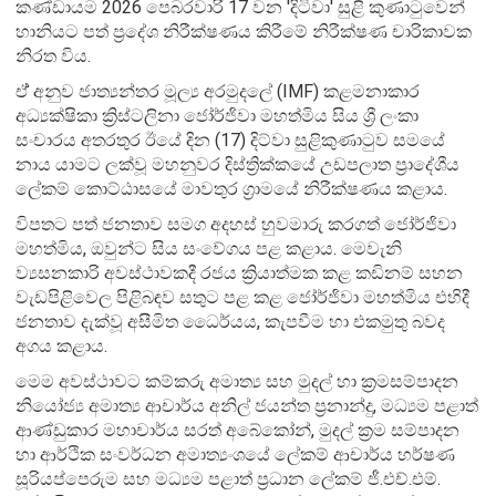
කණ්ඩායම 2026 පෙබරවාරි 17 වන 'දිටිවා' සුළි කුණාටුවෙන්
හානියට පත් ප්‍රදේශ නිරීක්ෂණය කිරීමේ නිරීක්ෂණ චාරිකාවක
නිරත විය.
ඒ් අනුව ජාත්‍යන්තර මූල්‍ය අරමුදලේ (IMF) කළමනාකාර
අධ්‍යක්ෂිකා ක්‍රිස්ටලිනා ජෝර්ජිවා මහත්මිය සිය ශ්‍රී ලංකා
සංචාරය අතරතුර ඊයේ දින (17) දිට්වා සුළිකුණාටුව සමයේ
නාය යාමට ලක්වූ මහනුවර දිස්ත්‍රික්කයේ උඩපලාත ප්‍රාදේශීය
ලේකම් කොට්ඨාසයේ මාවතුර ග්‍රාමයේ නිරීක්ෂණය කළාය.
විපතට පත් ජනතාව සමග අදහස් හුවමාරු කරගත් ජෝර්ජිවා
මහත්මිය, ඔවුන්ට සිය සංවේගය පළ කළාය. මෙවැනි
ව්‍යසනකාරි අවස්ථාවකදී රජය ක්‍රියාත්මක කළ කඩිනම් සහන
වැඩපිළිවෙල පිළිබඳව සතුට පළ කළ ජෝර්ජිවා මහත්මිය එහිදී
ජනතාව දැක්වූ අසීමිත ධෛර්යය, කැපවීම හා එකමුතු බවද
අගය කළාය.
මෙම අවස්ථාවට කම්කරු අමාත්‍ය සහ මුදල් හා ක්‍රමසම්පාදන
නියෝජ්‍ය අමාත්‍ය ආචාර්ය අනිල් ජයන්ත ප්‍රනාන්දු, මධ්‍යම පළාත්
ආණ්ඩුකාර මහාචාර්ය සරත් අබේකෝන්, මුදල් ක්‍රම සම්පාදන
හා ආර්ථික සංවර්ධන අමාත්‍යංශයේ ලේකම් ආචාර්ය හර්ෂණ
සූරියප්පෙරුම සහ මධ්‍යම පළාත් ප්‍රධාන ලේකම් ජී.එච්.එම්.