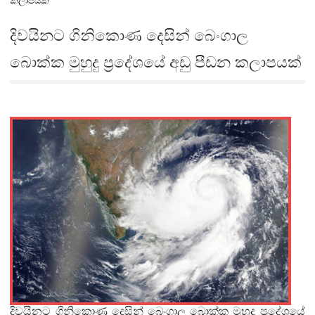
කලාපයක්
දිවයිනට ගිනිකොණ දෙසින් බෙංගාල
බොක්ක මුහුදු ප්‍රදේශයේ අඩු පීඩන කලාපයක්
දිවයිනට ගිනිකොණ දෙසින් බෙංගාල බොක්ක මුහුදු ප්‍රදේශයේ