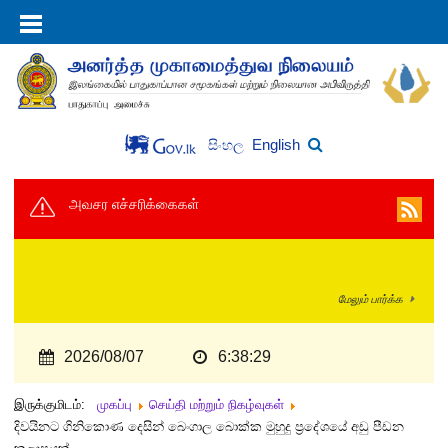
English
සිංහල
அவசர எச்சரிக்கைகள்
மேலும் பார்க்க
2026/08/07
6:38:29
இருக்குமிடம்:
முகப்பு
செய்தி மற்றும் நிகழ்வுகள்
දිවයිනට ගිනිකොණ දෙසින් බෙංගාල බොක්ක මුහුදු ප්‍රදේශයේ අඩු පීඩන