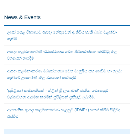
News & Events
උසස් පෙළ විභාගයට ආපදා හේතුවෙන් ඇතිවිය හැකි බාධා වළක්වා
ගැනීම
ආපදා කළමනාකරණ මධ්‍යස්ථානය වෙත ජීවිතාරක්ෂක බෝට්ටු නිල
වශයෙන් භාරදීම
ආපදා කළමනාකරණ මධ්‍යස්ථානය වෙත මානුෂීය සහ සෙවීම් හා ගලවා
ගැනීමේ උපකරණ නිල වශයෙන් භාරදෙයි
‘සුපිළිපන් සංස්කෘතියක් - ක්ලීන් ශ්‍රී ලංකාවක්’ ජාතික මෙහෙයුම්
වැඩසටහන ආරම්භ කරමින් සුපිළිපන් ප්‍රතිඥාව ලබාදීම.
ආයතනික ආපදා කළමනාකරණ සැලසුම් (IDMPs) සකස් කිරීම පිළිබඳ
රැස්වීම