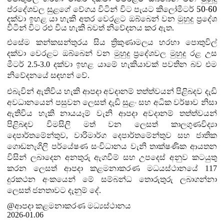
50-60
ප්
රදේශවල සුළගේ වේගය විටින් විට පැයට කිලෝමීටර්
දක්වා ඉහළ යා හැකි අතර වෙරළට ඔබ්බෙන් වන මුහුදු ප්‍රදේශ
විටින් විට රළු විය හැකි බවත් නිවේදනය කර ඇත.
එසේම කන්කසන්තුරය සිය ත්‍රිකුණාමලය හරහා පොතුවිල්
දක්වා වෙරළට ඔබ්බෙන් වන මුහුදු ප්‍රදේශවල මුහුදු රළ උස
මීටර් 2.5-3.0 දක්වා ඉහළ යාමේ හැකියාවක් පවතින බව එම
නිවේදනයේ සඳහන් වේ.
එබැවින් ඇතිවිය හැකි ආපදා අවදානම් තත්ත්වයන් පිළිබදව දැඩි
අවධානයෙන් පසුවන ලෙසත් දැඩි සුළං සහ අධික වර්ෂාව නිසා
ඇතිවිය හැකි නායයෑම් වැනි ආපදා අවදානම් තත්ත්වයන්
පිළිබඳව විමසිලි මත් වන ලෙසත් කාලගුණවිද්‍යා
දෙපාර්තමේන්තුව, වාරිමාර්ග දෙපාර්තමේන්තුව සහ ජාතික
ගොඩනැගිලි පර්යේෂණ සංවිධානය වැනි තාක්ෂණික ආයතන
විසින් ලබාදෙන අනතුරු ඇගවීම් සහ උපදෙස් අනුව කටයුතු
කරන ලෙසත් ආපදා කළමනාකරණ මධයස්ථානයේ 117
දුරකථන අංකයෙන් මේ සම්බන්ධ තොරුතුරු ලබාගන්නා
ලෙසත් ජනතාවට දැනුම් දේ.
@ආපදා කළමනාකරණ මධ්‍යස්ථානය
2026-01.06