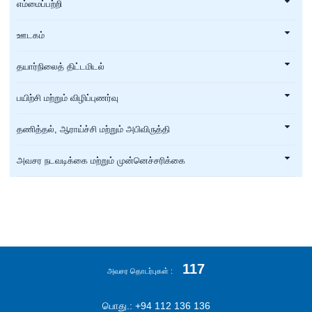
எம்மைப்பற்றி
ஊடகம்
தயார்நிலைத் திட்டமிடல்
பயிற்சி மற்றும் விழிப்புணர்வு
தணித்தல், ஆராய்ச்சி மற்றும் அபிவிருத்தி
அவசர நடவடிக்கை மற்றும் முன்னெச்சரிக்கை
117
அவசர தொடர்புகள்
பொது.: +94 112 136 136