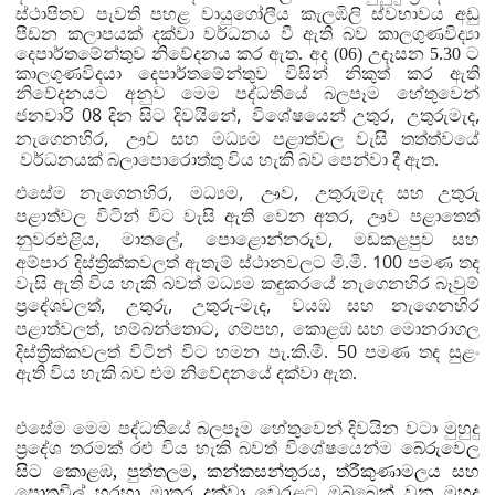
ස්ථාපිතව පැවති පහළ වායුගෝලීය කැලඹිලි ස්වභාවය අඩු
පීඩන කලාපයක් දක්වා වර්ධනය වී ඇති බව කාලගුණවිද්‍යා
දෙපාර්තමේන්තුව නිවේදනය කර ඇත. අද (06)
උදෑසන 5.30 ට
කාලගුණවිදයා දෙපාර්තමේන්තුව විසින් නිකුත් කර ඇති
නිවේදනයට අනුව මෙම පද්ධතියේ බලපෑම හේතුවෙන්
08
,
,
,
ජනවාරි
දින
සිට දිවයිනේ
විශේෂයෙන් උතුර
උතුරුමැද
,
නැගෙනහිර
ඌව සහ මධ්‍යම පළාත්වල වැසි තත්ත්වයේ
වර්ධනයක් බලාපොරොත්තු විය හැකි බව පෙන්වා දී ඇත.
,
,
,
එසේම නැගෙනහිර
මධ්‍යම
ඌව
උතුරුමැද සහ උතුරු
,
පළාත්වල විටින් විට වැසි ඇති වෙන අතර
ඌව පළාතෙත්
,
,
,
නුවරඑළිය
මාතලේ
පොළොන්නරුව
මඩකළපුව සහ
100
අම්පාර දිස්ත්‍රික්කවලත් ඇතැම් ස්ථානවලට මි.මී.
පමණ තද
වැසි ඇති විය හැකි බවත් මධ්‍යම කඳුකරයේ නැගෙනහිර බෑවුම්
,
,
,
ප්‍රදේශවලත්
උතුරු
උතුරු-මැද
වයඹ සහ නැගෙනහිර
,
,
,
පළාත්වලත්
හම්බන්තොට
ගම්පහ
කොළඹ සහ මොනරාගල
50
දිස්ත්‍රික්කවලත් විටින් විට හමන පැ.කි.මී.
පමණ තද සුළං
ඇති විය හැකි බව එම නිවේදනයේ දක්වා ඇත.
එසේම මෙම පද්ධතියේ බලපෑම හේතුවෙන් දිවයින වටා මුහුදු
ප්‍රදේශ තරමක් රළු විය හැකි බවත් විශේෂයෙන්ම
බේරුවෙල
,
,
,
සිට කොළඹ
පුත්තලම
කන්කසන්තුරය
ත්
රීකුණාමලය සහ
පොතුවිල් හරහා මාතර දක්වා වෙරළට ඔබ්බෙන් වන මුහුදු