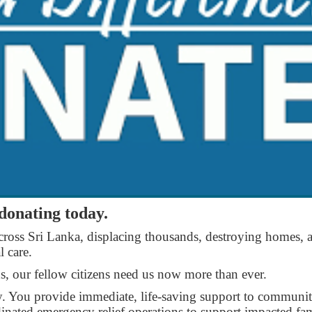
 donating today.
ross Sri Lanka, displacing thousands, destroying homes, 
l care.
ods, our fellow citizens need us now more than ever.
y. You provide immediate, life-saving support to communiti
rdinated emergency relief operations to support impacted fa