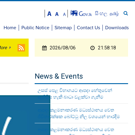
සිංහල
தமிழ்
Home
Public Notice
Sitemap
Contact Us
Downloads
ore
2026/08/06
21:58:18
News & Events
උසස් පෙළ විභාගයට ආපදා හේතුවෙන්
ඇතිවිය හැකි බාධා වළක්වා ගැනීම
ආපදා කළමනාකරණ මධ්‍යස්ථානය වෙත
ජීවිතාරක්ෂක බෝට්ටු නිල වශයෙන් භාරදීම
ආපදා කළමනාකරණ මධ්‍යස්ථානය වෙත