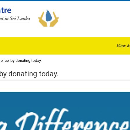
View M
rence, by donating today.
 by donating today.