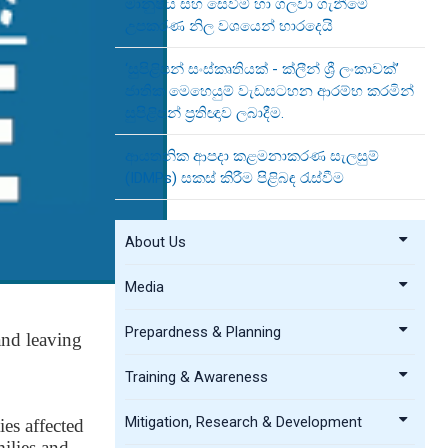
මානුෂීය සහ සෙවීම් හා ගලවා ගැනීමේ
උපකරණ නිල වශයෙන් භාරදෙයි
‘සුපිළිපන් සංස්කෘතියක් - ක්ලීන් ශ්‍රී ලංකාවක්’
ජාතික මෙහෙයුම් වැඩසටහන ආරම්භ කරමින්
සුපිළිපන් ප්‍රතිඥාව ලබාදීම.
ආයතනික ආපදා කළමනාකරණ සැලසුම්
(IDMPs) සකස් කිරීම පිළිබඳ රැස්වීම
About Us
Media
Prepardness & Planning
and leaving
Training & Awareness
Mitigation, Research & Development
es affected
milies and