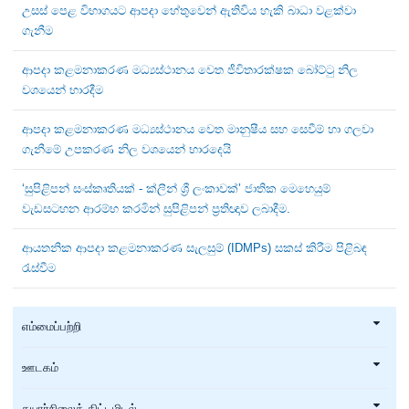
උසස් පෙළ විභාගයට ආපදා හේතුවෙන් ඇතිවිය හැකි බාධා වළක්වා
ගැනීම
ආපදා කළමනාකරණ මධ්‍යස්ථානය වෙත ජීවිතාරක්ෂක බෝට්ටු නිල
වශයෙන් භාරදීම
ආපදා කළමනාකරණ මධ්‍යස්ථානය වෙත මානුෂීය සහ සෙවීම් හා ගලවා
ගැනීමේ උපකරණ නිල වශයෙන් භාරදෙයි
‘සුපිළිපන් සංස්කෘතියක් - ක්ලීන් ශ්‍රී ලංකාවක්’ ජාතික මෙහෙයුම්
වැඩසටහන ආරම්භ කරමින් සුපිළිපන් ප්‍රතිඥාව ලබාදීම.
ආයතනික ආපදා කළමනාකරණ සැලසුම් (IDMPs) සකස් කිරීම පිළිබඳ
රැස්වීම
எம்மைப்பற்றி
ஊடகம்
தயார்நிலைத் திட்டமிடல்