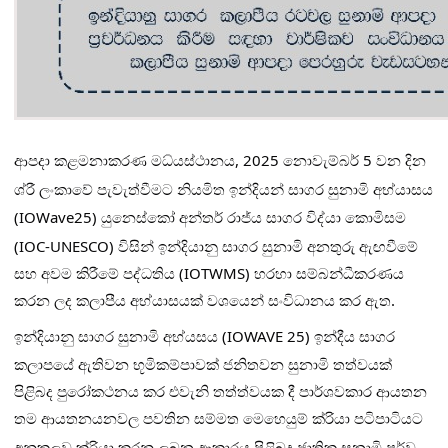
ආපදා කළමනාකරණ මධ්
යස්ථානය, 2025 නොවැම්බර් 5 වන දින
ශ්
රී ලංකාවේ පැවැත්වීමට නියමිත ඉන්දියන් සාගර සුනාමි අභ්
යාසය
(IOWave25) යුනෙස්කෝ අන්තර් රාජ්
ය සාගර විද්
යා කොමිසම
(IOC-UNESCO) විසින් ඉන්දියානු සාගර සුනාමි අනතුරු ඇඟවීමේ
සහ අවම කිරීමේ පද්ධතිය (IOTWMS) හරහා සම්බන්ධීකරණය
කරන ලද කලාපීය අභ්
යාසයක් වශයෙන් සංවිධානය කර ඇත.
ඉන්දියානු සාගර සුනාමි අභ්
යසය (IOWAVE 25) ඉන්දීය සාගර
කලාපයේ ඇතිවන භූමිකම්පාවක් ජනිතවන සුනාමි තත්වයක්
පිළිබද පුරෝකථනය කර එවැනි තත්ත්වයක දී පාර්ශවකාර ආයතන
තම ආයතනයනවල පවතින සම්මත මෙහෙයුම් ක්
රියා පටිපාටියට
අනුකූලව ක්
රියා කරනු ලබන ආකාරය පිළිබද ජාතික සුනාමි පූර්ව