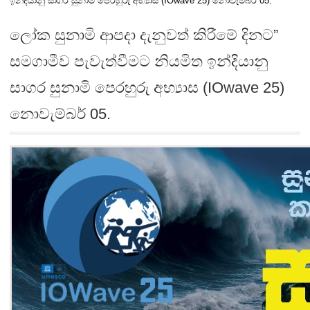
ඉන්දියානු සාගර සුනාමි පෙරහුරු අභ්‍යාස (IOwave 25) නොවැම්බර් 05.
ලෝක සුනාමි ආපදා දැනුවත් කිරීමේ දිනට”
සමගාමීව පැවැත්වීමට නියමිත ඉන්දියානු
සාගර සුනාමි පෙරහුරු අභ්‍යාස (IOwave 25)
නොවැම්බර් 05.