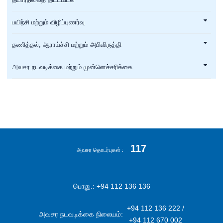
பயிற்சி மற்றும் விழிப்புணர்வு
தணித்தல், ஆராய்ச்சி மற்றும் அபிவிருத்தி
அவசர நடவடிக்கை மற்றும் முன்னெச்சரிக்கை
117
அவசர தொடர்புகள்
பொது.: +94 112 136 136
+94 112 136 222 /
அவசர நடவடிக்கை நிலையம்:
+94 112 670 002