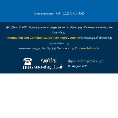
தொலைநகல்: +94 112 878 052
பதிப்புரிமை © 2026 அனர்த்த முகாமைத்துவ நிலையம். அனைத்து உரிமைகளும் கையிருப்பில்
கொண்டது.
Information and Communication Technology Agency
நிலையத்துடன் இணைந்து
உருவாக்கப்பட்டது
வடிவமைப்பு மற்றும் அபிவிருத்தி செய்யப்பட்டது
Procons Infotech
இறுதியாகத் திருத்தப்பட்டது:
06 August 2026.