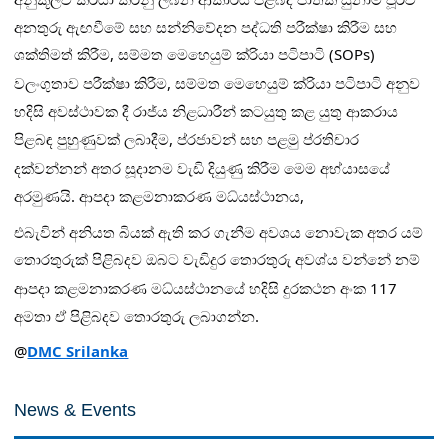
අනතුරු ඇඟවීමේ සහ සන්නිවේදන පද්ධති පරීක්ෂා කිරීම සහ
ශක්තිමත් කිරීම, සම්මත මෙහෙයුම් ක්
රියා පටිපාටි (SOPs)
වලංගුතාව පරීක්ෂා කිරීම, සම්මත මෙහෙයුම් ක්
රියා පටිපාටි අනුව
හදිසි අවස්ථාවක දී රාජ්
ය නිළධාරීන් කටයුතු කළ යුතු ආකරාය
පිළබඳ පුහුණුවක් ලබාදීම, ප්
රජාවන් සහ පළමු ප්
රතිචාර
දක්වන්නන් අතර සූදානම වැඩි දියුණු කිරීම මෙම අභ්
යාසයේ
අරමුණයි. ආපදා කළමනාකරණ මධ්
යස්ථානය,
එබැවින් අනියත බියක් ඇති කර ගැනීම අවශය නොවැක අතර යම්
තොරතුරුක් පිළිබදව ඔබට වැඩිදුර තොරතුරු අවශ්
ය වන්නේ නම්
ආපදා කළමනාකරණ මධ්
යස්ථානයේ හදිසි දුරකථන අංක 117
අමතා ඒ පිළිබදව තොරතුරු ලබාගන්න.
@
DMC Srilanka
News & Events