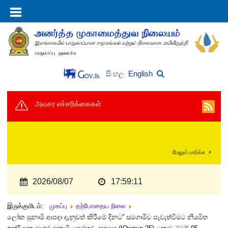
English
සිංහල
அவசர எச்சரிக்கைகள்
மேலும் பார்க்க
2026/08/07
17:59:11
இருக்குமிடம்:
முகப்பு
தற்போதைய நிலை
ලෝක සුනාමි ආපදා දැනුවත් කිරීමේ දිනට” සමගාමීව පැවැත්වීමට නියමිත