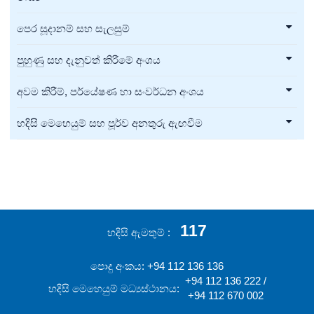
පෙර සූදානම් සහ සැලසුම්
පුහුණු සහ දැනුවත් කිරීමේ අංශය
අවම කිරීම්, පර්යේෂණ හා සංවර්ධන අංශය
හදිසි මෙහෙයුම් සහ පූර්ව අනතුරු ඇඟවීම
117
හදිසි ඇමතුම්
පොදු අංකය: +94 112 136 136
+94 112 136 222 /
හදිසි මෙහෙයුම් මධ්‍යස්ථානය:
+94 112 670 002