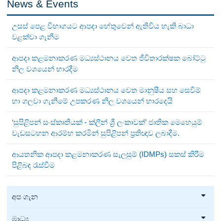
News & Events
උසස් පෙළ විභාගයට ආපදා හේතුවෙන් ඇතිවිය හැකි බාධා
වළක්වා ගැනීම
ආපදා කළමනාකරණ මධ්‍යස්ථානය වෙත ජීවිතාරක්ෂක බෝට්ටු
නිල වශයෙන් භාරදීම
ආපදා කළමනාකරණ මධ්‍යස්ථානය වෙත මානුෂීය සහ සෙවීම්
හා ගලවා ගැනීමේ උපකරණ නිල වශයෙන් භාරදෙයි
‘සුපිළිපන් සංස්කෘතියක් - ක්ලීන් ශ්‍රී ලංකාවක්’ ජාතික මෙහෙයුම්
වැඩසටහන ආරම්භ කරමින් සුපිළිපන් ප්‍රතිඥාව ලබාදීම.
ආයතනික ආපදා කළමනාකරණ සැලසුම් (IDMPs) සකස් කිරීම
පිළිබඳ රැස්වීම
අප ගැන
මාධ්‍ය