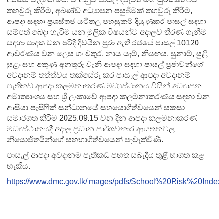
තහවුරු කිරීම, අඛණ්ඩ අධ්‍යාපන පසුබිමක් තහවුරු කිරීම,
ආපදා සඳහා ප්‍රශස්තඡ යටිතල පහසුකම් දියුණුකර පාසල් සඳහා
සම්පත් බෙදා හැරීම යන මුලික විෂයන්ට අදාලව තීරණ ගැනීම
සඳහා පාදක වන පරිදි දිවයින පුරා ඇති රජයේ පාසල් 10120
ආවරණය වන ලෙස ගං වතුර, නාය යෑම්, නියඟය, සුනාම්, සුළි
සුළං සහ අකුණු අනතුරු වැනි ආපදා සඳහා පාසල් ප්‍රජාවන්ගේ
අවදානම් තත්ත්වය තක්සේරු කර පාසැල් ආපදා අවදානම්
පැතිකඩ ආපදා කලමනාකරණ මධ්‍යස්ථානය විසින් අධ්‍යාපන
අමාත්‍යාංශය සහ ශ්‍රී ලංකාවේ ආපදා කලමනාකරණය සඳහා වන
ආසියා පැසිෆික් සන්ධානයේ සහයොගීත්වයෙන් සකසා
සමාජගත කිරීම 2025.09.15 වන දින ආපදා කලමනාකරණ
මධ්‍යස්ථානයදී අදාල ප්‍රධාන පාර්ශවකාර ආයතනවල
නියොජිතයින්ගේ සහභාගීත්වයෙන් පැවැත්විණි.
පාසැල් ආපදා අවදානම් පැතිකඩ පහත සබැදිය තුළි් භාගත කළ
හැකිය.
https://www.dmc.gov.lk/images/pdfs/School%20Risk%20Inde