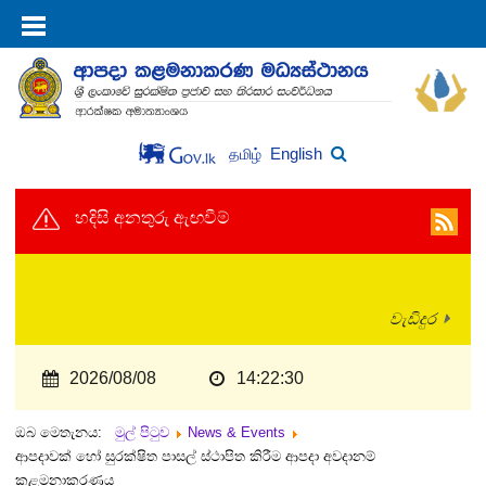
English
தமிழ்
හදිසි අනතුරු ඇඟවීම්
වැඩිදුර
2026/08/08
14:22:30
ඔබ මෙතැනය:
මුල් පිටුව
News & Events
ආපදාවක් හෝ සුරක්ෂිත පාසල් ස්ථාපිත කිරීම ආපදා අවදානම්
කළමනාකරණය