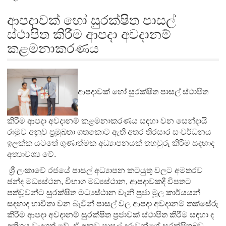
ආපදාවක් හෝ සුරක්ෂිත පාසල්
ස්ථාපිත කිරීම ආපදා අවදානම්
කළමනාකරණය
ආපදාවක් හෝ සුරක්ෂිත පාසල් ස්ථාපිත
කිරීම ආපදා අවදානම් කළමනාකරණය සඳහා වන සෙන්දායි
රාමුව අනුව ප්‍රමුඛතා ගතකොට ඇති අතර තිරසාර සංවර්ධනය
ඉලක්ක යටතේ ගුණාත්මක අධ්‍යාපනයක් තහවුරු කිරීම සඳහාද
අත්‍යාවශ්‍ය වේ.
ශ්‍රී ලංකාවේ රජයේ පාසල් අධ්‍යාපන කටයුතු වලට අමතරව
ඡන්ද මධ්‍යස්ථන, විභාග මධ්‍යස්ථාන, ආපදාවකදී විපතට
පත්වූවන්ට සුරක්ෂිත මධ්‍යස්ථාන වැනි පුජා මූල කාර්යයන්
සඳහාද භාවිතා වන බැවින් පාසල් වල ආපදා අවදානම් තක්සේරු
කිරීම ආපදා අවදානම් සුරක්ෂිත ප්‍රජාවක් ස්ථාපිත කිරීම සඳහා ද
අතිශය වැදගත් වේ. ඒ අනුව පාසල් දරුවන්ගේ සුරක්ෂිතබව