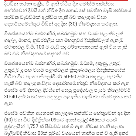
දිවයින හරහා සක්‍රීය වී ඇති නිරිත දිග මෝස්ම් තත්ත්වය
හේත්වෙන් දිවයිනේ නිරිත දිග කොටසේ පවතින වැසි තත්වයේ
තරමක වැඩිවීමක් ඇතිවිය හැකි බව කාලගුණ විද්‍යා
දෙපාර්තමේන්තුව විසින් අද දින (30) නිවේදනය කරඇත.
විශේෂයෙන්ම බස්නාහිර, සබරගමුව සහ වයඹ පළාත්වලත්
ගාල්ල, මාතර, නුවරඑලිය සහ මහනුවර දිස්ත්‍රික්වලත් ඇතැම්
ස්ථානවල මි.මී. 100 ට වැඩි තද වර්ෂාපතනයක් ඇති විය හැකි
බව එම නිවේදනයේ සදහන් වේ.
විශේෂයෙන්ම බස්නාහිර, සබරගමුව, මධ්‍යම, දකුණු, උතුර,
උතුරුමැද සහ වයඹ පළාත්වලත් ත්‍රිකුණාමලය දිස්ත්‍රික්කයේත්
විටින විට පැයට කිලෝමීටර් 50-60 දක්වා තද සුළං පැවතිය
හැකි බව කාලගුණවිද්‍යා දෙපාර්තමේන්තුව නිවේදනය කර ඇත.
එසේම මේ දිනවල දිවයිනේ සෙයු ප්‍රදේශවල පැයට කිලෝමීටර්
30-40 දක්වා තරසක තද සුළං පැවැතිය හැකි බව නිවේදනය කර
ඇත.
එසේම පවතින අයහපත් කාලගුණ තත්ත්වය හේතුවෙන් අද දින
(30) වන විට දිස්ත්‍රික්ක 09කට අයත් පවුල් 485කට අයත්
පුද්ගලයින් 1,757 ක් පීඩාවට පත් වී ඇත. නිවාස හානි සළකා
බැලිමේදී නිවාස 03ක් පුර්ණ වශයෙන් හානිය පත් වී ඇති අතර