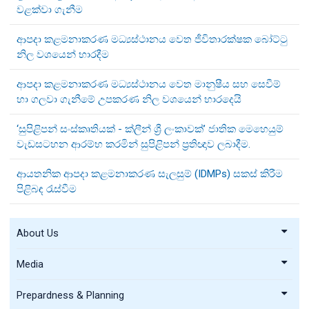
වළක්වා ගැනීම
ආපදා කළමනාකරණ මධ්‍යස්ථානය වෙත ජීවිතාරක්ෂක බෝට්ටු
නිල වශයෙන් භාරදීම
ආපදා කළමනාකරණ මධ්‍යස්ථානය වෙත මානුෂීය සහ සෙවීම්
හා ගලවා ගැනීමේ උපකරණ නිල වශයෙන් භාරදෙයි
‘සුපිළිපන් සංස්කෘතියක් - ක්ලීන් ශ්‍රී ලංකාවක්’ ජාතික මෙහෙයුම්
වැඩසටහන ආරම්භ කරමින් සුපිළිපන් ප්‍රතිඥාව ලබාදීම.
ආයතනික ආපදා කළමනාකරණ සැලසුම් (IDMPs) සකස් කිරීම
පිළිබඳ රැස්වීම
About Us
Media
Prepardness & Planning