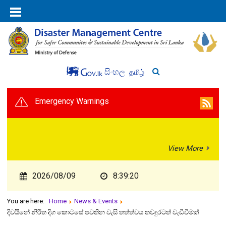
සිංහල
தமிழ்
Emergency Warnings
View More
2026/08/09
8:39:20
You are here:
Home
News & Events
දිවයිනේ නිරිත දිග කොටසේ පවතින වැසි තත්ත්වය තවදුරටත් වැඩීවීමක්