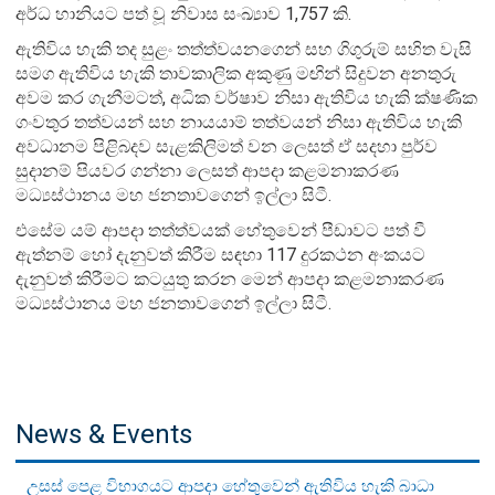
අර්ධ හානියට පත් වූ නිවාස සංඛ්‍යාව 1,757 කි.
ඇතිවිය හැකි තද සුළං තත්ත්වයනගෙන් සහ ගිගුරුම් සහිත වැසි
සමග ඇතිවිය හැකි තාවකාලික අකුණු මඟින් සිදුවන අනතුරු
අවම කර ගැනීමටත්, අධික වර්ෂාව නිසා ඇතිවිය හැකි ක්ෂණික
ගංවතුර තත්වයන් සහ නායයාම් තත්වයන් නිසා ඇතිවිය හැකි
අවධානම පිළිබදව සැළකිලිමත් වන ලෙසත් ඒ සදහා පුර්ව
සුදානම් පියවර ගන්නා ලෙසත් ආපදා කළමනාකරණ
මධ්‍යස්ථානය මහ ජනතාවගෙන් ඉල්ලා සිටී.
එසේම යම් ආපදා තත්ත්වයක් හේතුවෙන් පීඩාවට පත් වී
ඇත්නම් හෝ දැනුවත් කිරීම සඳහා 117 දුරකථන අංකයට
දැනුවත් කිරීමට කටයුතු කරන මෙන් ආපදා කළමනාකරණ
මධ්‍යස්ථානය මහ ජනතාවගෙන් ඉල්ලා සිටී.
News & Events
උසස් පෙළ විභාගයට ආපදා හේතුවෙන් ඇතිවිය හැකි බාධා