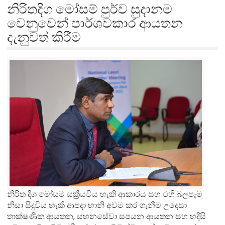
නිරිතදිග මෝසම් පුර්ව සුදානම
වෙනුවෙන් පාර්ශවකාර ආයතන
දැනුවත් කිරීම
නිරිත දිග මෝසම සක්‍රීයවිය හැකි ආකාරය සහ එහි බලපෑම
නිසා සිදුවිය හැකි ආපදා හානි අවම කර ගැනීම උදෙසා
තාක්ෂණික ආයතන, සහනසේවා සපයන ආයතන සහ හදිසි