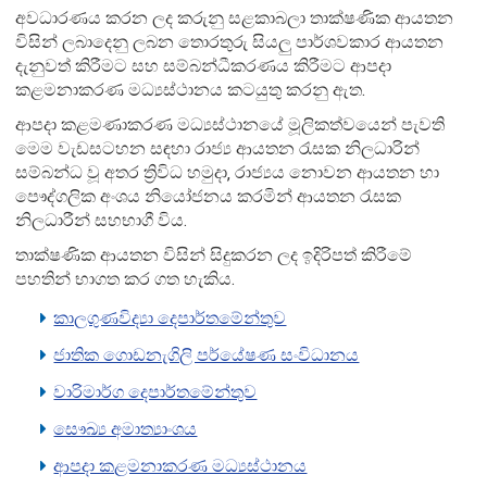
අවධාරණය කරන ලද කරුනු සළකාබලා තාක්ෂණික ආයතන
විසින් ලබාදෙනු ලබන තොරතුරු
සියලු පාර්ශවකාර ආයතන
දැනුවත් කිරීමට සහ සම්බන්ධීකරණය කිරීමට ආපදා
කළමනාකරණ මධ්‍යස්ථානය කටයුතු කරනු ඇත.
ආපදා කළමණාකරණ මධ්‍යස්ථානයේ මූලිකත්වයෙන් පැවති
මෙම වැඩසටහන සඳහා රාජ්‍ය ආයතන රැසක නිලධාරින්
සම්බන්ධ වූ අතර ත්‍රිවිධ හමුදා‚ රාජ්‍යය නොවන ආයතන හා
පෞද්ගලික අංශය නියෝජනය කරමින් ආයතන රැසක
නිලධාරීන් සහභාගී විය.
තාක්ෂණික ආයතන විසින් සිදුකරන ලද ඉදිරිපත් කිරීමේ
පහතින් භාගත කර ගත හැකිය.
කාලගුණවිද්‍යා දෙපාර්තමේන්තුව
ජාතික ගොඩනැගිලි පර්යේෂණ සංවිධානය
වාරිමාර්ග දෙපාර්තමේන්තුව
සෞඛ්‍ය අමාත්‍යාංශය
ආපදා කළමනාකරණ මධ්‍යස්ථානය