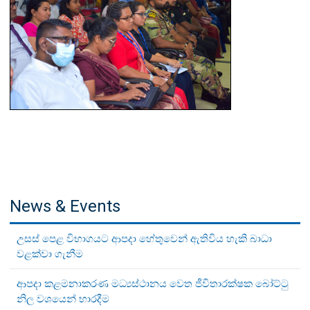
News & Events
උසස් පෙළ විභාගයට ආපදා හේතුවෙන් ඇතිවිය හැකි බාධා
වළක්වා ගැනීම
ආපදා කළමනාකරණ මධ්‍යස්ථානය වෙත ජීවිතාරක්ෂක බෝට්ටු
නිල වශයෙන් භාරදීම