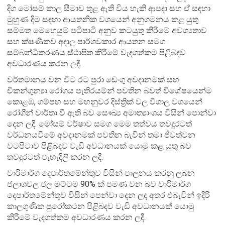
දිග මෝසම් කාල සීමාව තුළ ඇති විය හැකි ආපදා සහ ඒ සඳහා
මුහුණ දිම සඳහා ආයතනික වශයෙන් අනුගමනය කළ යුතු
සම්මත මෙහෙයුම් පටිපාටි අනුව කටයුතු කිරීමේ අවශ්‍යතාව
සහ ක්ෂණිකව අදාල පාර්ශවකාර ආයතන සමග
සම්බන්ධීකරණය ස්ථාපිත කිරීමේ වැදගත්කම පිළිබදව
අවධාරණය කරන ලදී.
වර්තමානය වන විට රට පුරා ඩෙංගු අවදානමක් සහ
චිකන්ගුන්‍යා රෝගය පැතිරයම්න් පවතින බවත් විශේෂයෙන්ම
කොළඹ, ගම්පහ සහ මහනුවර දිස්ත්‍රික් වල විශාල වශයෙන්
රෝගීන් වාර්තා වී ඇති බව සෞඛ්‍ය අමාත්‍යාංශය විසින් පොන්වා
දෙන ලදී. මෝසම් වර්ෂාව සමග මෙම තත්වය තවදුරටත්
වර්ධනයවීමේ අවදානමක් පවතින බැවින් තමා ජීවත්වන
වටපිටාව පිළිබඳව වැඩි අවධානයක් යොමු කළ යුතු බව
තවදුරටත් පැහැදිලි කරන ලදී.
වාරිමාර්ග දෙපාර්තමේන්තුව විසින් පාලනය කරනු ලබන
ජලාශවල ජල මට්ටම 90% ක් පමණ වන බව වාරිමාර්ග
දෙපාර්තමේන්තුව විසින් පෙන්වා දෙන ලද අතර එබැවින් ඉදිරි
කාලගුණික පුරෝකථන පිළිබදව වැඩි අවධානයක් යොමු
කිරීමේ වැදගත්කම අවධාරණය කරන ලදී.