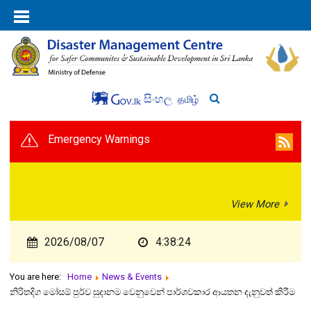
සිංහල
தமிழ்
Emergency Warnings
View More
2026/08/07
4:38:25
You are here:
Home
News & Events
නිරිතදිග මෝසම් පුර්ව සුදානම වෙනුවෙන් පාර්ශවකාර ආයතන දැනුවත් කිරීම