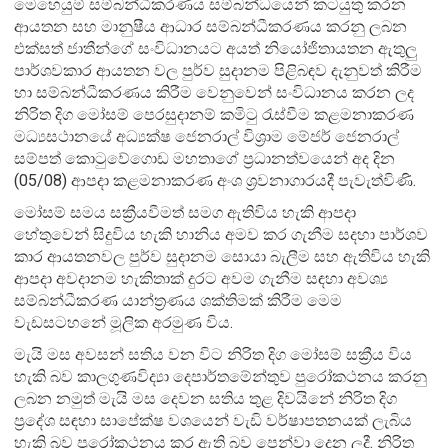
මෙහෙයුම් සම්බන්ධීකරණය සම්බන්ධයෙන් කටයුතු කරන
ආයතන සහ මානුෂීය ආධාර සම්බන්ධීකරණය කරනු ලබන
එක්සත් ජාතීන්ගේ සංවිධානයට අයත් නියෝජිතායතන ඇතුලු
පාර්ශවකාර ආයතන වල පුර්ව සුදානම පිළිබඳව දැනුවත් කිරීම
හා සම්බන්ධීකරණය කිරීම වෙනුවෙන් සංවිධානය කරන ලද
නිරිත දිග මෝසම් පෙරසුදානම් කමිටු රැස්වීම කළමනාකරණ
මධ්‍යසථානයේ අධ්‍යක්ෂ ජෙනරාල් විශ්‍රාම මේජර් ජෙනරාල්
සම්පත් කොටුවේගොඩ මහතාගේ ප්‍රධානත්වයෙන් අද දින
(05/08) ආපදා කළමනාකරණ අංශ ශ්‍රවනාගාරයදී පැවැත්විණි.
මෝසම් සමය සක්‍රීයවීමත් සමග ඇතිවිය හැකි ආපදා
හේතුවෙන් සිදුවිය හැකි හානිය අමව කර ගැනීම සදහා පාර්ශව
කාර ආයතනවල පුර්ව සුදානම සොයා බැලීම සහ ඇතිවිය හැකි
ආපදා අවදානම හැකිතාක් දුරට අවම ගැනීම සඳහා අවශ්‍ය
සම්බන්ධීකරණ යාන්ත්‍රණය ශක්තිමක් කිරීම මෙම
වැඩසටහ‍නේ මූලික අරමුණ විය.
මැයි මස අවසන් සතිය වන විට නිරිත දිග මෝසම් සක්‍රීය විය
හැකි බව කාලගුණවිද්‍යා දෙපාර්තමේන්තුව පුරෝකථනය කරනු
ලබන නමුත් මැයි මස දෙවන සතිය තුළ දිවයිනේ නිරිත දිග
ප්‍රදේශ සඳහා සාපේක්ෂ වශයෙන් වැඩි වර්ෂාපතනයක් ලැබිය
හැකි බව පුරෝකථනය කර ඇති බව පෙන්වා දෙන ලදී.
නිරිත