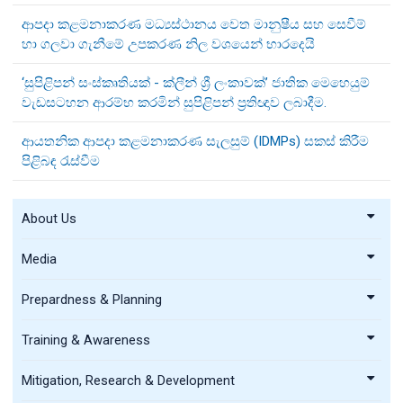
ආපදා කළමනාකරණ මධ්‍යස්ථානය වෙත මානුෂීය සහ සෙවීම්
හා ගලවා ගැනීමේ උපකරණ නිල වශයෙන් භාරදෙයි
‘සුපිළිපන් සංස්කෘතියක් - ක්ලීන් ශ්‍රී ලංකාවක්’ ජාතික මෙහෙයුම්
වැඩසටහන ආරම්භ කරමින් සුපිළිපන් ප්‍රතිඥාව ලබාදීම.
ආයතනික ආපදා කළමනාකරණ සැලසුම් (IDMPs) සකස් කිරීම
පිළිබඳ රැස්වීම
About Us
Media
Prepardness & Planning
Training & Awareness
Mitigation, Research & Development