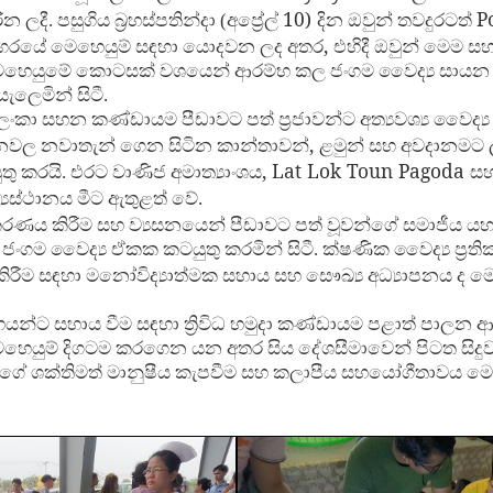
10)
P
ින ලදී. පසුගිය බ්‍රහස්පතින්දා (අප්‍රේල්
දින ඔවුන් තවදුරටත්
,
ගරයේ මෙහෙයුම් සඳහා යොදවන ලද අතර
එහිදී ඔවුන් මෙම 
හෙයුමේ කොටසක් වශයෙන් ආරම්භ කල ජංගම වෛද්‍ය සායන
යැලෙමින් සිටී.
‍රී ලංකා සහන කණ්ඩායම පීඩාවට පත් ප්‍රජාවන්ට අත්‍යවශ්‍ය වෛද්
,
්ථානවල නවාතැන් ගෙන සිටින කාන්තාවන්
ළමුන් සහ අවදානමට ල
, Lat Lok Toun Pagoda
ු කරයි. එරට වාණිජ අමාත්‍යාංශය
ස
්‍යස්ථානය මීට ඇතුළත් වේ.
ණය කිරීම සහ ව්‍යසනයෙන් පීඩාවට පත් වූවන්ගේ සමාජීය යහ
ට ජංගම වෛද්‍ය ඒකක කටයුතු කරමින් සිටී. ක්ෂණික වෛද්‍ය ප්‍ර
කිරීම සඳහා මනෝවිද්‍යාත්මක සහාය සහ සෞඛ්‍ය අධ්‍යාපනය ද ම
සාහයන්ට සහාය වීම සඳහා ත්‍රිවිධ හමුදා කණ්ඩායම පළාත් පාල
හෙයුම් දිගටම කරගෙන යන අතර සිය දේශසීමාවෙන් පිටත සිදුව
මුදාවන්ගේ ශක්තිමත් මානුෂීය කැපවීම සහ කලාපීය සහයෝගීතාවය 