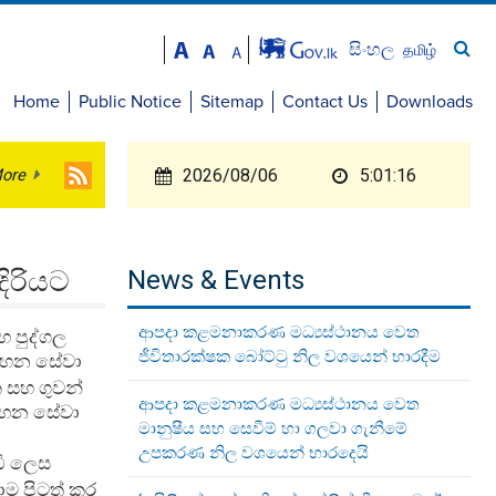
සිංහල
தமிழ்
Home
Public Notice
Sitemap
Contact Us
Downloads
ore
2026/08/06
5:01:17
දිරියට
News & Events
ආපදා කළමනාකරණ මධ්‍යස්ථානය වෙත
හ පුද්ගල
ජීවිතාරක්ෂක බෝට්ටු නිල වශයෙන් භාරදීම
 සහන සේවා
 සහ ගුවන්
ආපදා කළමනාකරණ මධ්‍යස්ථානය වෙත
 සහන සේවා
මානුෂීය සහ සෙවීම් හා ගලවා ගැනීමේ
උපකරණ නිල වශයෙන් භාරදෙයි
ඩි ලෙස
ම පිටත් කර