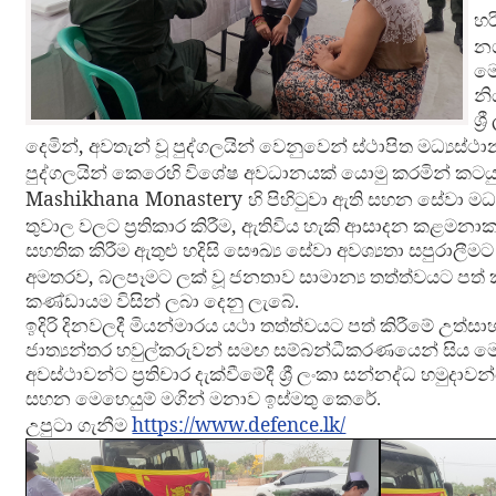
හර
න
මෙ
නි
ශ්
,
දෙමින්
අවතැන් වූ පුද්ගලයින් වෙනුවෙන් ස්ථාපිත මධ්‍යස
පුද්ගලයින් කෙරෙහි විශේෂ අවධානයක් යොමු කරමින් කටයුත
Mashikhana Monastery
හි පිහිටුවා ඇති සහන සේවා මධ
,
තුවාල වලට ප්‍රතිකාර කිරීම
ඇතිවිය හැකි ආසාදන කළමනාකර
සහතික කිරීම ඇතුළු හදිසි සෞඛ්‍ය සේවා අවශ්‍යතා සපුරාලීම
,
අමතරව
බලපෑමට ලක් වූ ජනතාව සාමාන්‍ය තත්ත්වයට පත් 
කණ්ඩායම විසින් ලබා දෙනු ලැබේ.
ඉදිරි දිනවලදී මියන්මාරය යථා තත්ත්වයට පත් කිරීමේ උත්
ජාත්‍යන්තර හවුල්කරුවන් සමඟ සම්බන්ධීකරණයෙන් සිය මෙ
අවස්ථාවන්ට ප්‍රතිචාර දැක්වීමේදී ශ්‍රී ලංකා සන්නද්ධ හ
සහන මෙහෙයුම් මගින් මනාව ඉස්මතු කෙරේ.
https://www.defence.lk/
උපුටා ගැනීම