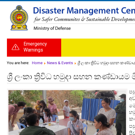
Emergency
Warnings
You are here:
Home
News & Events
ශ්‍රී ලංකා ත්‍රිවිධ හමුදා සහන කණ
ශ්‍රී ලංකා ත්‍රිවිධ හමුදා සහන කණ්ඩා
පස
අව
මෙ
හම
කණ
පස
පී