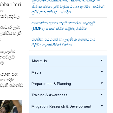
‘සුපිළිපන් සංස්කෘතියක් - ක්ලීන් ශ්‍රී ලංකාවක්’
obba Thiri
ජාතික මෙහෙයුම් වැඩසටහන ආරම්භ කරමින්
සහන
සුපිළිපන් ප්‍රතිඥාව ලබාදීම.
 කටයුතුවල
ආයතනික ආපදා කළමනාකරණ සැලසුම්
‍ය ආධාර ලබා
(IDMPs) සකස් කිරීම පිළිබඳ රැස්වීම
ක්විය හැකි
හ
පවතින අයහපත් කාලගුණික තත්ත්යවය
පිළිබද සැලකිලිමත් වන්න.
පැවැත්ම
තිකාරවලට
About Us
ෙම
Media
න ආයතන සහ
න හදිසි
Prepardness & Planning
මෙවැනි අඛණ්ඩ
Training & Awareness
Mitigation, Research & Development