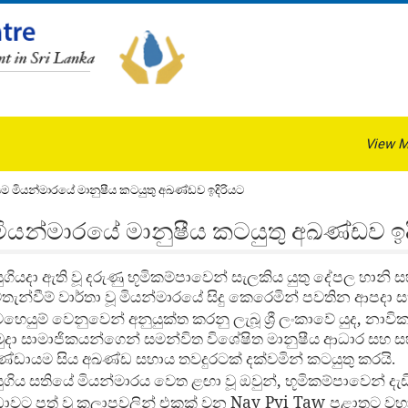
View M
්ඩායම මියන්මාරයේ මානුෂීය කටයුතු අඛණ්ඩව ඉදිරියට
යම මියන්මාරයේ මානුෂීය කටයුතු අඛණ්ඩව ඉ
ුගියදා ඇති වූ දරුණු භූමිකම්පාවෙන් සැලකිය යුතු දේපල හානි ස
තැන්වීම් වාර්තා වූ මියන්මාරයේ සිදු කෙරෙමින් පවතින ආපදා
,
හෙයුම් වෙනුවෙන් අනුයුක්ත කරනු ලැබූ ශ්‍රී ලංකාවේ යුද
නාවික
ුදා සාමාජිකයන්ගෙන් සමන්විත විශේෂිත මානුෂීය ආධාර සහ
්ඩායම සිය අඛණ්ඩ සහාය තවදුරටක් දක්වමින් කටයුතු කරයි.
,
ුගිය සතියේ මියන්මාරය වෙත ළඟා වූ ඔවුන්
භූමිකම්පාවෙන් දැ
Nay Pyi Taw
ඩාවට පත් වූ කලාපවලින් එකක් වන
පළාතට වහා