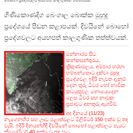
බොහෝ ප්‍රදේශවලට අයහපත් කාලගුණික තත්ත්වයක්.
ගිණිකොණදිග බෙංගාල බොක්ක මුහුදු
ප්‍රදේශයේ පීඩන කළාපයක්. දිවයිනේ බොහෝ
ප්‍රදේශවලට අයහපත් කාලගුණික තත්ත්වයක්.
මන්නාරම සිට
කන්කසන්තුරය,
ත්‍රිකුණාමලය, අම්පාර හරහා
හම්බන්තොට දක්වා
මුහුදු
ප්‍රදේශවල ඉදිරි නැවත දැනුම්
දෙන තුරු ධීවර හෝ නාවික
කටයුතුවල නොයෙදෙන
ලෙස ධීවර සහ නාවුක
ප්‍රජාවට අනතුරු ඇගවීම්.
අද දිනයේ (11/23)
නැගෙනහිර සහ ඌව පළාත්වලට මිලිමීටර් 150 ඉක්ම වු තද
වැසි. ඉදිරි දිනයන්හිදී
දිවයිනේ බොහෝ පළාත්වලට පැයට
කිලෝමීටර් 40 ඉක්ම වු තද සුළං.