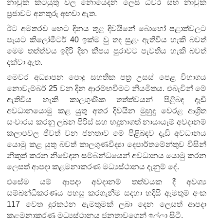
නාවුක කටයුතු වල නොයෙදන ලෙස ධීවර සහ නාවුක
ප්‍රජාවට අනතුරු අඟවා ඇත.
ඊට අමතරව හෙට දිනය තුළ දිවයිනේ බොහෝ පළාත්වලට
පැයට කිලෝමීටර් 40 ඉක්ම වු තද සුළං ඇතිවිය හැකි බවත්
මෙම තත්ත්වය ඉදිරි දින කීපය පුරාවට පැවතිය හැකි බවත්
දක්වා ඇත.
මෙවර අධ්‍යාපන පොදු සහතික පත්‍ර උසස් පෙළ විභාගය
නොවැම්බර් 25 වන දින ආරම්භවීමට නියමිතය.
එබැවින් මේ
ඇතිවිය හැකි කාලගුණික තත්ත්වයන් පිළිබද දැඩි
අවධානයොමු කළ යුතු අතර දිවයින මුහුදු වෙරළ ආශ්‍රිත
සංචාරය කරනු ලබන පිරිස් සහ හදුනාගත් නායායෑම් අවදානම්
කලාපවල ජීවත් වන ජනතාව මේ පිළිබඳව දැඩි අවධානය
යොමු කළ යුතු බවත් කාලගුණවිද්‍යා දෙපාර්තමේන්තුව විසින්
නිකුත් කරන නිවේදන සම්බන්ධයෙන් අවධානය යොමු කරන
ලෙසත් ආපදා කළමනාකරණ මධ්‍යස්ථානය දැනුම් දේ.
එසේම යම් ආපදා අවදානම් තත්වයක දී අවශ්‍ය
සම්බන්ධීකරණය පහසු කරගැනීම සදහා හදිසි ඇමතුම් අංක
117 වෙත දුරකථන ඇමතුමක් ලබා දෙන ලෙසත් ආපදා
කළමනාකරණ මධ්‍යස්ථානය ජනතාවගෙන් ඉල්ලා සිටී.