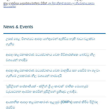
කාලගුණවිද්‍යා දෙපාර්තමේන්තුව විසින්
අද දින නිකුත් කරන ලද නිවේදනය සඳහා
පිවිසෙන්න
News & Events
උසස් පෙළ විභාගයට ආපදා හේතුවෙන් ඇතිවිය හැකි බාධා වළක්වා
ගැනීම
ආපදා කළමනාකරණ මධ්‍යස්ථානය වෙත ජීවිතාරක්ෂක බෝට්ටු නිල
වශයෙන් භාරදීම
ආපදා කළමනාකරණ මධ්‍යස්ථානය වෙත මානුෂීය සහ සෙවීම් හා ගලවා
ගැනීමේ උපකරණ නිල වශයෙන් භාරදෙයි
‘සුපිළිපන් සංස්කෘතියක් - ක්ලීන් ශ්‍රී ලංකාවක්’ ජාතික මෙහෙයුම්
වැඩසටහන ආරම්භ කරමින් සුපිළිපන් ප්‍රතිඥාව ලබාදීම.
ආයතනික ආපදා කළමනාකරණ සැලසුම් (IDMPs) සකස් කිරීම පිළිබඳ
රැස්වීම