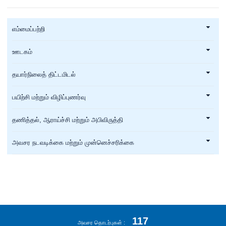
எம்மைப்பற்றி
ஊடகம்
தயார்நிலைத் திட்டமிடல்
பயிற்சி மற்றும் விழிப்புணர்வு
தணித்தல், ஆராய்ச்சி மற்றும் அபிவிருத்தி
அவசர நடவடிக்கை மற்றும் முன்னெச்சரிக்கை
117
அவசர தொடர்புகள்