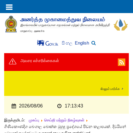
English
සිංහල
அவசர எச்சரிக்கைகள்
மேலும் பார்க்க
2026/08/06
17:13:44
இருக்குமிடம்:
முகப்பு
செய்தி மற்றும் நிகழ்வுகள்
ගිණිකොණදිග බෙංගාල බොක්ක මුහුදු ප්‍රදේශයේ පීඩන කළාපයක්. දිවයිනේ