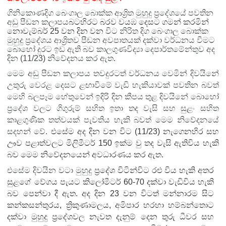
ගිනිකොණදිග බෙංගාල බොක්ක ආශ්‍රිත මුහුදු ප්‍රදේශයේ පවතින
අඩු පීඩන කලාපය
බටහිරට බරව වයඹ දෙසට ගමන් කරමින් 
නොවැම්බර් 25 වන දින වන
විට නිරිත දිග බෙංගාල බොක්ක
මුහුදු ප්‍රදේශය ආශ්‍රිතව පීඩන අවපාතයක් දක්වා වර්ධනය වීමට
බොහෝ දුරට ඉඩ ඇති බව
කාලගුණවිද්‍යා දෙපාර්තමේන්තුව අද
දින (11/23) නිවේදනය කර ඇත.
මෙම අඩු පීඩන කලාපය තවදුරටත් වර්ධනය වෙමින් දිවයිනේ
උතුරු වෙරළ දෙසට ළඟාවීමේ වැඩි හැකියාවක් පවතින බවත්
මෙහි බලපෑම හේතුවෙන් ඉදිරි දින කීපය තුළ දිවයිනේ බොහෝ
ප්‍රදේශ වලට ගිගුරුම් සහිත ඉතා තද වැසි සහ සුළං සහිත
කාළගුණික තත්වයක් පැවතිය හැකි බවත් මෙම නිවේදනයේ
සදහන් වේ.
එසේම අද දින වන විට (11/23) නැගෙනහිර සහ
ඌව පළාත්වලට මිලිමීටර් 150 ඉක්ම වු තද වැසි ඇතිවිය හැකි
බව මෙම නිවේදනයෙන් අවධාරණය කර ඇත.
එසේම දිවයින වටා මුහුදු
ප්‍රදේශ විටින්විට රළු විය හැකි අතර
සුළගේ වේගය පැයට කිලෝමීටර් 60-70 දක්වා වැඩිවිය හැකි
බව පෙන්වා දී ඇත. අද දින 23 වන විටත් මන්නාරම සිට
කන්කසන්තුරය, ත්‍රිකුණාමලය, අමිපාර හරහා හම්බන්තොට
දක්වා මුහුදු ප්‍රදේශවල නැවත දැනුම් දෙන තුරු ධීවර සහ