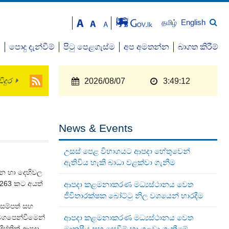
English
தமிழ்
ව
පොදු දැන්වීම්
පිටු පෙළගැස්ම
අප අමතන්න
බාගත කිරීම්
ිදුර
2026/08/07
3:49:12
News & Events
උසස් පෙළ විභාගයට ආපදා හේතුවෙන්
ඇතිවිය හැකි බාධා වළක්වා ගැනීම
ාන හා දෙහිවල
් 263 කට අයත්
ආපදා කළමනාකරණ මධ්‍යස්ථානය වෙත
ජීවිතාරක්ෂක බෝට්ටු නිල වශයෙන් භාරදීම
ල සම්පත් සහ
මගපෙන්වීමෙන්
ආපදා කළමනාකරණ මධ්‍යස්ථානය වෙත
්‍රික් ආපදා
මානුෂීය සහ සෙවීම් හා ගලවා ගැනීමේ