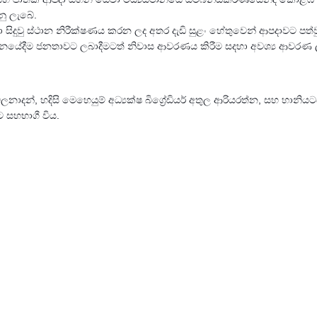
ු ලැබේ.
ා සිදුවු ස්ථාන නිරීක්ෂණය කරන ලද අතර දැඩි සුළං හේතුවෙන් ආපදාවට පත
දීනයේදීම ජනතාවට ලබාදීමටත් නිවාස ආවරණය කිරීම සදහා අවශ්‍ය ආවරණ 
්, හදිසි මෙහෙයුම් අධ්‍යක්ෂ බිග්‍රේඩියර් අතුල ආරියරත්න, සහ හානියටපත
ට සහභාගී විය.