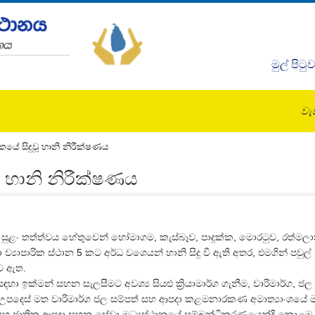
මුල් පිටු
වැඩ
ක්කයේ සිදුවූ හානි නිරීක්ෂණය
ුවූ හානි නිරීක්ෂණය
ඩි සුළං තත්ත්වය හේතුවෙන් හෝමාගම, කැස්බෑව, පාදුක්ක, මොරටුව, රත්මල
 ව්‍යාපාරික ස්ථාන 5 කට අර්ධ වශෙයන් හානි සිදු වී ඇති අතර, එමගින් පවුල
්ව ඇත.
සඳහා ඉක්මන් සහන සැලසීමට අවශ්‍ය සියළු ක්‍රියාමාර්ග ගැනීම, වාරිමාර්ග, ජ
දෙස් මත වාරිමාර්
ග ජල සම්පත් සහ ආපදා කළමනාරකණ අමාත්‍යාංශයේ 
ජාතික ආපදා සහන සේවා මධ්‍යස්ථානයේ සම්බන්ධීකරණයෙන්දි කොළඹ දිස්ත