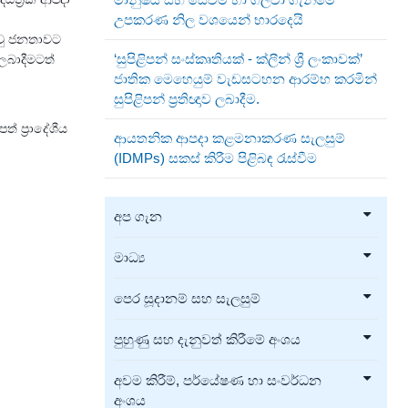
උපකරණ නිල වශයෙන් භාරදෙයි
්වු ජනතාවට
‘සුපිළිපන් සංස්කෘතියක් - ක්ලීන් ශ්‍රී ලංකාවක්’
ලබාදීමටත්
ජාතික මෙහෙයුම් වැඩසටහන ආරම්භ කරමින්
සුපිළිපන් ප්‍රතිඥාව ලබාදීම.
් ප්‍රාදේශීය
ආයතනික ආපදා කළමනාකරණ සැලසුම්
(IDMPs) සකස් කිරීම පිළිබඳ රැස්වීම
අප ගැන
මාධ්‍ය
පෙර සූදානම් සහ සැලසුම්
පුහුණු සහ දැනුවත් කිරීමේ අංශය
අවම කිරීම්, පර්යේෂණ හා සංවර්ධන
අංශය