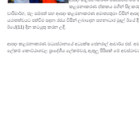
කළමනාකරණ ඒකකය මගින් සිදු කරන
වාරිමාර්ග, ජල සම්පත් සහ ආපදා කළමනාකරණ අමාත්‍යතුමා විසින් ආපද
යථාතත්වයට පත්වීම සදහා රජය විසින් ලබාදෙන සහනාධාර මුදල් ඊයේ 
ඊයේ(11) දින කටයුතු කරන ලදී.
ආපදා කළමනාකරණ මධ්‍යස්ථානයේ අධ්‍යක්ෂ ජෙනරාල් ආචාර්ය එස්. අමලනාදන
ලේකම් කොට්ඨාශවල ප්‍රාදේශීය ලේකම්වරු ඇතුලු පිරිසක් මේ අවස්ථාව