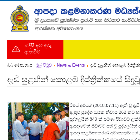
හදිසි අනතුරු
ඇඟවීම්
ඔබ මෙතැනය:
මුල් පිටුව
News & Events
දැඩි සුළඟින් කොළඹ දිස්ත්‍රි
දැඩි සුළඟින් කොළඹ දිස්ත්‍රික්කයේ සිද
ඊයේ අළුයම (2018.07.11) ඇති වූ දැ
ඇතුළු ප්‍රදේශ රැසක නිවාස 262 කට හා
පුද්ගලයින් 849 ක් පමණ පීඩාවට ලක
ආපදාවෙන් පීඩාවට පත් වූ පුද්ගලයින් 
ආපදා කළමනාකරණ අමාත්‍යතුමාගේ උප
ආපදා කළමනාකරණ මධ්‍යස්ථානයේ සහ 