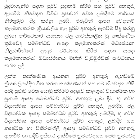
මුදවාගැනීම සදහා පුර්ව සුදානම් කිරීම සහ පූර්ව අනතුරු
ඇඟවීම් නිවේදන විවිධ ප්‍රජාවන් වෙත ලබාදීමේ කාර්යය
නිරතුරුව සිදු කරනු ලබයි. එබැවින් ආපදා අවදානම්
කළමනාකරණ ක්‍රියාවලිය තුළ පුර්ව අනතුරු ඇගවීම් සිදු කරනු
ලබන පාර්ශවකාර ආයතන වල යාවත්කාලීන වු තාක්ෂණික
ක්‍රමවේද සම්බන්ධව ආපදා කළමනාකරණ මධ්‍යස්ථාන
නිලධාරීන්ගේ දැනුම වර්ධනය කිරීම සඳහා ආපදා
කළමනාකරණ මධ්‍යස්ථානය මඟින් වැඩමුළුවක් සංවිධානය
කරන ලදී.
උක්ත තාක්ෂණික ආයතන පූර්ව අනතුරු ඇඟවීමේ
ක්‍රියාවලියේදී
භාවිත කරන තාක්ෂණයන් සහ එම නිවේදන නිසි
පරිදි ප්‍රජාව වෙත යොමු කිරීමට අදාළව කාලගුණ විද්‍යාත්මක හා
,
සුනාමී ආපදා සම්බන්ධව පූර්ව අනතුරු ලබා දීම
භූ ගර්භ
,
විද්‍යාත්මක ආපදා සම්බන්ධව පූර්ව අනතුරු ලබාදීම
ජල
,
විද්‍යාත්මක ආපදා සම්බන්ධව පූර්ව අනතුරු ලබාදීම
භූ ගර්භ
විද්‍යාත්මක ආපදා සම්බන්ධව පූර්ව අනතුරු ලබාදීම සහ
න්‍යෂ්ටික හා විකිරණශීලී ආපදා සම්බන්ධව පූර්ව අනතුරු
ඇඟවීම් හා හදිසි ප්‍රතිචාර දැක්වීමේ ක්‍රමවේද සහ මෙම ක්‍රමවේද