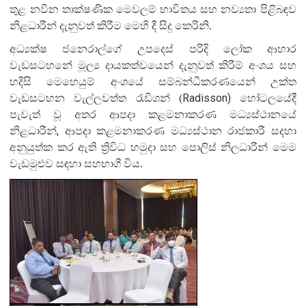
තුළ නවීන තාක්ෂණික මෙවලම් භාවිතය සහ නව්‍යතා පිළිබඳව
නිළධාරීන් දැනුවත් කිරීම මෙහි දී සිදු කෙරිනි.
අධ්‍යක්ෂ ජනෙරාල්ගේ උපදෙස් පරිදි ලෝක ආහාර
වැඩසටහනේ මූල්‍ය දායකත්වයෙන් දැනුවත් කිරීම් අංශය සහ
හදිසි මෙහෙයුම් අංශයේ සම්බන්ධීකරණයෙන් උක්ත
Radisson)
වැඩසටහන වැල්ලවත්ත රැඩිශන් (
හෝටලයේදී
පැවැත් වූ අතර ආපදා කළමනාකරණ මධ්‍යස්ථානයේ
,
නිළධාරීන්
ආපදා කළමනාකරණ මධ්‍යස්ථාන රාජකාරී සදහා
අනුයුත්ක කර ඇති ත්‍රිවිධ හමුදා සහ පොලිස් නිලධාරීන් මෙම
වැඩමුළුව සඳහා සහභාගී විය.