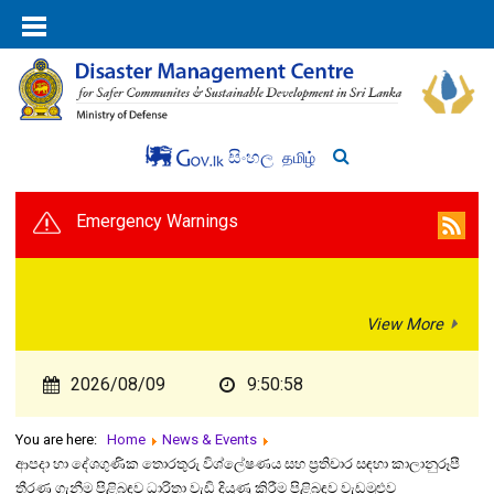
සිංහල
தமிழ்
Emergency Warnings
View More
2026/08/09
9:50:59
You are here:
Home
News & Events
ආපදා හා දේශගුණික තොරතුරු විශ්ලේෂණය සහ ප්‍රතිචාර සඳහා කාලානුරූපී
තීරණ ගැනීම පිළිබඳව ධාරිතා වැඩි දියුණු කිරීම පිළිබඳව වැඩමුළුව