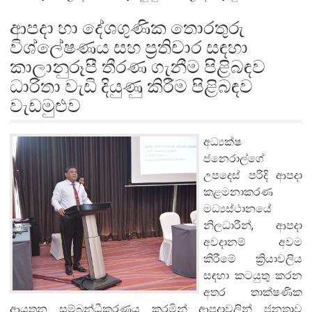
ආපදා හා දේශගුණික තොරතුරු
විශ්ලේෂණය සහ ප්‍රතිචාර සඳහා
කාලානුරූපී තීරණ ගැනීම පිළිබඳව
ධාරිතා වැඩි දියුණු කිරීම පිළිබඳව
වැඩමුළුව
අධ්‍යක්ෂ
ජනෙරාල්ගේ
උපදෙස් පරිදි ආපදා
කළමනාකරණ
මධ්‍යස්ථානයේ
,
නිලධාරීන්
ආපදා
අවදානම් අවම
කිරීමේ ක්‍රියාවලිය
සඳහා කටයුතු කරන
අතර තාක්ෂණික
ආයතන සම්බන්ධීකරණය කරමින් ආපදාවලින් ජනතාව