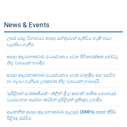
News & Events
උසස් පෙළ විභාගයට ආපදා හේතුවෙන් ඇතිවිය හැකි බාධා
වළක්වා ගැනීම
ආපදා කළමනාකරණ මධ්‍යස්ථානය වෙත ජීවිතාරක්ෂක බෝට්ටු
නිල වශයෙන් භාරදීම
ආපදා කළමනාකරණ මධ්‍යස්ථානය වෙත මානුෂීය සහ සෙවීම්
හා ගලවා ගැනීමේ උපකරණ නිල වශයෙන් භාරදෙයි
‘සුපිළිපන් සංස්කෘතියක් - ක්ලීන් ශ්‍රී ලංකාවක්’ ජාතික මෙහෙයුම්
වැඩසටහන ආරම්භ කරමින් සුපිළිපන් ප්‍රතිඥාව ලබාදීම.
ආයතනික ආපදා කළමනාකරණ සැලසුම් (IDMPs) සකස් කිරීම
පිළිබඳ රැස්වීම