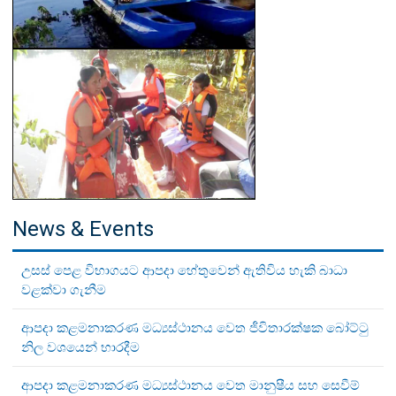
News & Events
උසස් පෙළ විභාගයට ආපදා හේතුවෙන් ඇතිවිය හැකි බාධා
වළක්වා ගැනීම
ආපදා කළමනාකරණ මධ්‍යස්ථානය වෙත ජීවිතාරක්ෂක බෝට්ටු
නිල වශයෙන් භාරදීම
ආපදා කළමනාකරණ මධ්‍යස්ථානය වෙත මානුෂීය සහ සෙවීම්