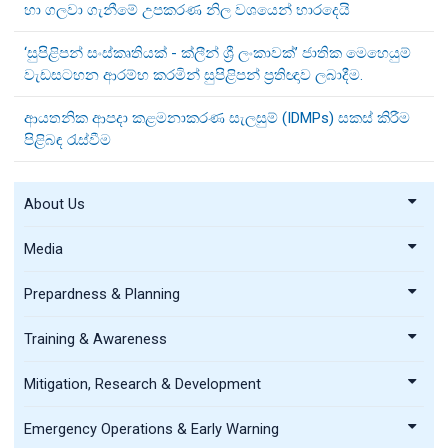
හා ගලවා ගැනීමේ උපකරණ නිල වශයෙන් භාරදෙයි
‘සුපිළිපන් සංස්කෘතියක් - ක්ලීන් ශ්‍රී ලංකාවක්’ ජාතික මෙහෙයුම්
වැඩසටහන ආරම්භ කරමින් සුපිළිපන් ප්‍රතිඥාව ලබාදීම.
ආයතනික ආපදා කළමනාකරණ සැලසුම් (IDMPs) සකස් කිරීම
පිළිබඳ රැස්වීම
About Us
Media
Prepardness & Planning
Training & Awareness
Mitigation, Research & Development
Emergency Operations & Early Warning