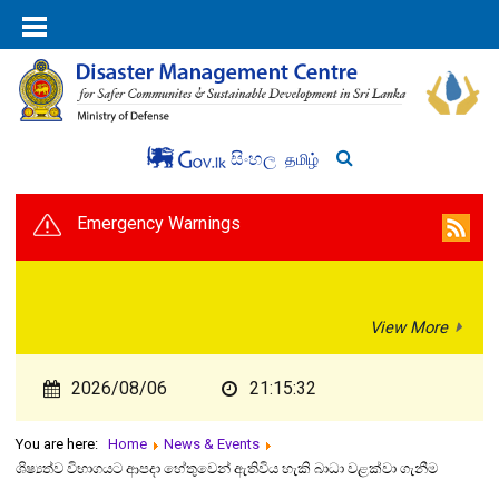
සිංහල
தமிழ்
Emergency Warnings
View More
2026/08/06
21:15:32
You are here:
Home
News & Events
ශිෂ්‍යත්ව විභාගයට ආපදා හේතුවෙන් ඇතිවිය හැකි බාධා වළක්වා ගැනීම