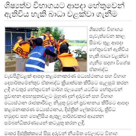
ශිෂ්‍යත්ව විභාගයට ආපදා හේතුවෙන්
ඇතිවිය හැකි බාධා වළක්වා ගැනීම
ශිෂ්‍යත්ව විභාගය
පැවැත්වෙන කාල
සීමාව තුළ ආපදා
හේතුවෙන් ඇතිවිය
හැකි බාධා වළක්වා
ගැනීම සදහා විශේෂ
ඒකාබද්ධ
වැඩපිළිවළක් ආපදා කළමනාකරණ මධ්‍යස්ථානය සහ විභාග
දෙපාර්තමේන්තුව ඒකාබද්ධ ක්‍රියාත්මක කිරීමට සැලසුම් කරන
ලදී ගංවතුර හේතුවෙන් මාර්ග ජලයෙන් යටවීම හේතුවෙන්
ප්‍රවාහන අපහසුතාවලට මුහුණ දුන් දරුවන් සහ විභාග
මධ්‍යස්ථාන රාජකාරීවල නියුතු වුවන් ප්‍රවාහනය කිරීමට ආපදා
කළමනාකරණ මධ්‍යස්ථානය, දිස්ත්‍රික් ලේකම්වරු, ත්‍රිවිධ
හමුදාව සහ පොලීසිය ඇතුලු පාර්ශවකාර ආයතන
සම්බන්ධීකරණයෙන් කටයුතු කරන ලදී.
මාතර දිස්ත්‍රික්කයේ සිසු දරුවන් නියමිත වේලාවට විභාග