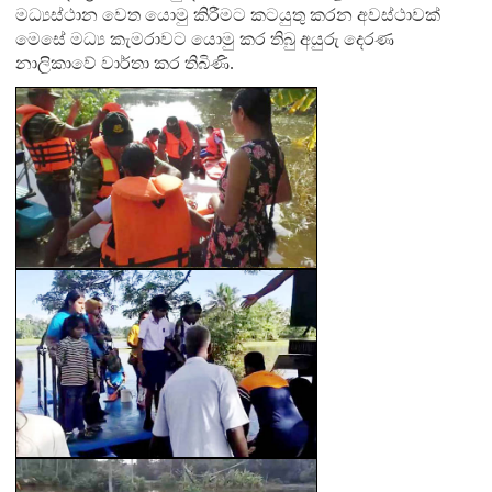
මධ්‍යස්ථාන වෙත යොමු කිරීමට කටයුතු කරන අවස්ථාවක්
මෙසේ මධ්‍ය කැමරාවට යොමු කර තිබු අයුරු දෙරණ
නාලිකාවේ වාර්තා කර තිබිණි
.